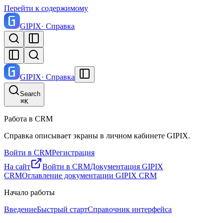
Перейти к содержимому
GI
PIX
· Справка
GI
PIX
· Справка
Search
⌘
K
Работа в CRM
Справка описывает экраны в личном кабинете GIPIX.
Войти в CRM
Регистрация
На сайт
Войти в CRM
Документация GIPIX
CRM
Оглавление документации GIPIX CRM
Начало работы
Введение
Быстрый старт
Справочник интерфейса