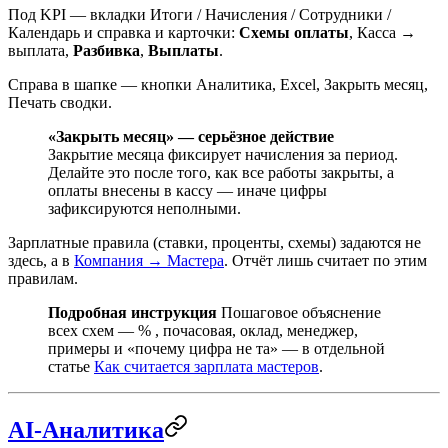
Под KPI — вкладки
Итоги / Начисления / Сотрудники /
Календарь и справка
и карточки:
Схемы оплаты
,
Касса →
выплата
,
Разбивка
,
Выплаты
.
Справа в шапке — кнопки
Аналитика
,
Excel
,
Закрыть месяц
,
Печать сводки
.
«Закрыть месяц» — серьёзное действие
Закрытие месяца фиксирует начисления за период.
Делайте это после того, как все работы закрыты, а
оплаты внесены в кассу — иначе цифры
зафиксируются неполными.
Зарплатные правила (ставки, проценты, схемы) задаются не
здесь, а в
Компания → Мастера
. Отчёт лишь считает по этим
правилам.
Подробная инструкция
Пошаговое объяснение
всех схем — % , почасовая, оклад, менеджер,
примеры и «почему цифра не та» — в отдельной
статье
Как считается зарплата мастеров
.
AI-Аналитика