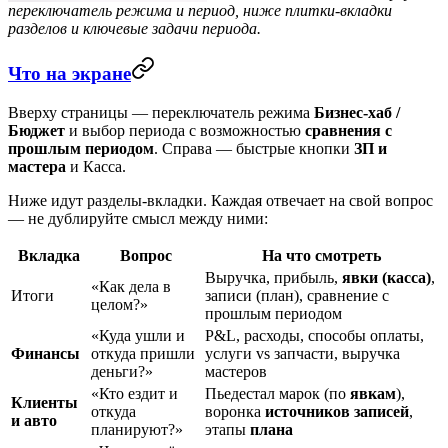
переключатель режима и период, ниже плитки-вкладки
разделов и ключевые задачи периода.
Что на экране
Вверху страницы — переключатель режима
Бизнес-хаб /
Бюджет
и выбор периода с возможностью
сравнения с
прошлым периодом
. Справа — быстрые кнопки
ЗП и
мастера
и
Касса
.
Ниже идут разделы-вкладки. Каждая отвечает на свой вопрос
— не дублируйте смысл между ними:
Вкладка
Вопрос
На что смотреть
Выручка, прибыль,
явки (касса)
,
«Как дела в
Итоги
записи (план), сравнение с
целом?»
прошлым периодом
«Куда ушли и
P&L, расходы, способы оплаты,
Финансы
откуда пришли
услуги vs запчасти, выручка
деньги?»
мастеров
«Кто ездит и
Пьедестал марок (по
явкам
),
Клиенты
откуда
воронка
источников записей
,
и авто
планируют?»
этапы
плана