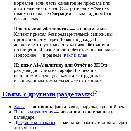
нормален, если часть клиентов не приехала или
визит ещё не оплачен. Смотрите блок «Факт vs
план» на вкладке
Операции
— там видно «План
без оплаты».
Почему явка «без записи» — это нормально
Клиент приехал без предварительной записи, вы
приняли оплату через
Добавить доход
. В
аналитике это учитывается как явка
без записи
—
полноценный визит, просто без слота в календаре.
Подробнее — в разделе
Факт и план
.
Не вижу AI-Аналитику или Отчёт по ЗП
Эти
разделы доступны на тарифе Business и в
основном владельцу аккаунта. Сотрудник с
ограниченным доступом может их не видеть.
Связь с другими разделами
Касса
—
источник факта
: явки, выручка, средний чек.
Панель управления
—
источник плана
: записи в
календаре.
Документы и заказы
— закрытые работы и оплата через
документы.