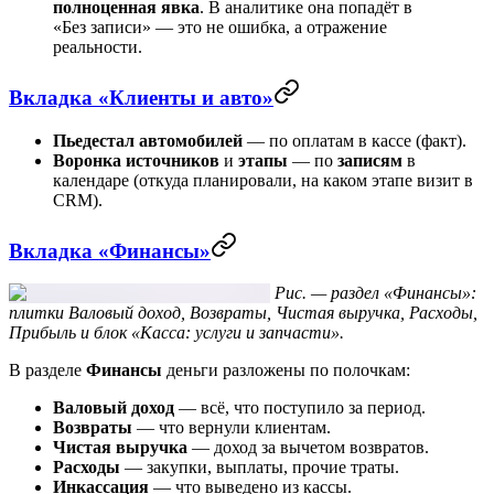
полноценная явка
. В аналитике она попадёт в
«Без записи» — это не ошибка, а отражение
реальности.
Вкладка «Клиенты и авто»
Пьедестал автомобилей
— по оплатам в кассе (факт).
Воронка источников
и
этапы
— по
записям
в
календаре (откуда планировали, на каком этапе визит в
CRM).
Вкладка «Финансы»
Рис. — раздел «Финансы»:
плитки Валовый доход, Возвраты, Чистая выручка, Расходы,
Прибыль и блок «Касса: услуги и запчасти».
В разделе
Финансы
деньги разложены по полочкам:
Валовый доход
— всё, что поступило за период.
Возвраты
— что вернули клиентам.
Чистая выручка
— доход за вычетом возвратов.
Расходы
— закупки, выплаты, прочие траты.
Инкассация
— что выведено из кассы.