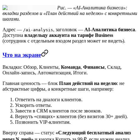
Рис. — «AI-Аналитика бизнеса»:
вкладки разделов и «План действий на неделю» с конкретными
шагами.
Адрес —
, заголовок —
AI-Аналитика бизнеса
.
/ai-analysis
Доступна
владельцу аккаунта на тарифе Business
(сотрудник с отдельным входом раздел может не видеть).
Что на экране
Вкладки:
Обзор
,
Клиенты
,
Команда
,
Финансы
,
Склад
,
Онлайн-запись
,
Автоматизация
,
Итоги
.
Главная ценность — блок
План действий на неделю
: не
абстрактные цифры, а конкретные шаги, например:
Ответить на диалоги клиентов.
Ускорить ответы.
Завести в CRM клиентов после звонков.
Вернуть «спящих» клиентов (без визитов 30+ дней).
Позвонить VIP-клиентам.
Вверху справа — статус
«Следующий бесплатный анализ
через N дней»
и кнопка
Купить за 99 ₽
, если нужен анализ