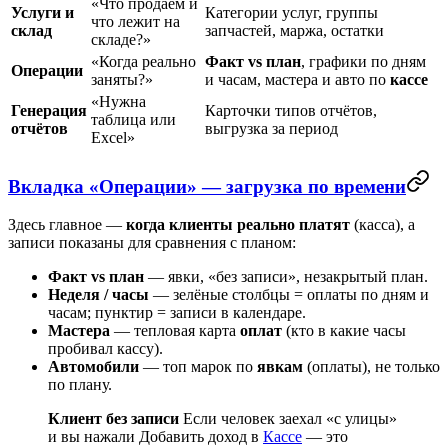
«Что продаём и
Услуги и
Категории услуг, группы
что лежит на
склад
запчастей, маржа, остатки
складе?»
«Когда реально
Факт vs план
, графики по дням
Операции
заняты?»
и часам, мастера и авто по
кассе
«Нужна
Генерация
Карточки типов отчётов,
таблица или
отчётов
выгрузка за период
Excel»
Вкладка «Операции» — загрузка по времени
Здесь главное —
когда клиенты реально платят
(касса), а
записи показаны для сравнения с планом:
Факт vs план
— явки, «без записи», незакрытый план.
Неделя / часы
— зелёные столбцы = оплаты по дням и
часам; пунктир = записи в календаре.
Мастера
— тепловая карта
оплат
(кто в какие часы
пробивал кассу).
Автомобили
— топ марок по
явкам
(оплаты), не только
по плану.
Клиент без записи
Если человек заехал «с улицы»
и вы нажали
Добавить доход
в
Кассе
— это