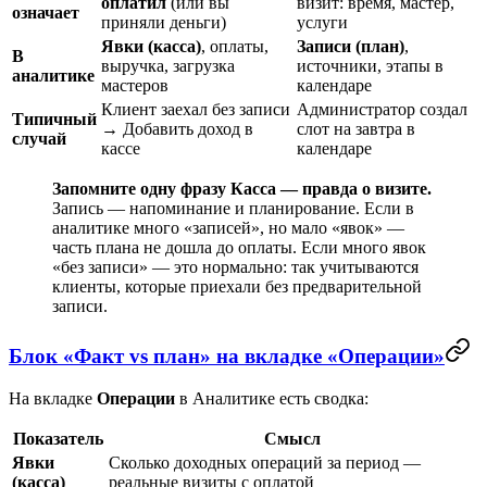
оплатил
(или вы
визит: время, мастер,
означает
приняли деньги)
услуги
Явки (касса)
, оплаты,
Записи (план)
,
В
выручка, загрузка
источники, этапы в
аналитике
мастеров
календаре
Клиент заехал без записи
Администратор создал
Типичный
→
Добавить доход
в
слот на завтра в
случай
кассе
календаре
Запомните одну фразу
Касса — правда о визите.
Запись — напоминание и планирование. Если в
аналитике много «записей», но мало «явок» —
часть плана не дошла до оплаты. Если много явок
«без записи» — это нормально: так учитываются
клиенты, которые приехали без предварительной
записи.
Блок «Факт vs план» на вкладке «Операции»
На вкладке
Операции
в
Аналитике
есть сводка:
Показатель
Смысл
Явки
Сколько доходных операций за период —
(касса)
реальные визиты с оплатой