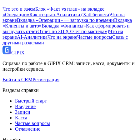
Что это и зачем
Блок «Факт vs план» на вкладке
«Операции»
Как открыть
Аналитика (Хаб бизнеса)
Что на
экране
Вкладка «Операции» — загрузка по времени
Вкладка
«Клиенты и авто»
Вкладка «Финансы»
Как сформировать и
выгрузить отчёт
Отчёт по ЗП (Отчёт по мастерам)
Что на
экране
AI-Аналитика
Что на экране
Частые вопросы
Связь с
другими разделами
GI
PIX
Справка по работе в GIPIX CRM: записи, касса, документы и
настройки сервиса.
Войти в CRM
Регистрация
Разделы справки
Быстрый старт
Введение
Записи
Касса
Частые вопросы
Оглавление
На сайте