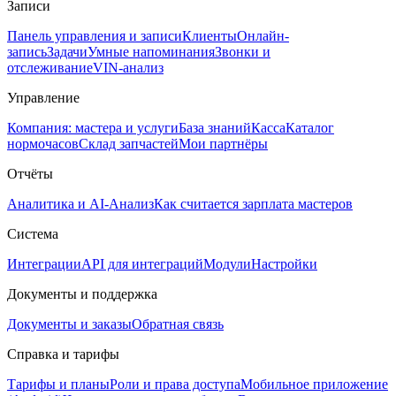
Записи
Панель управления и записи
Клиенты
Онлайн-
запись
Задачи
Умные напоминания
Звонки и
отслеживание
VIN-анализ
Управление
Компания: мастера и услуги
База знаний
Касса
Каталог
нормочасов
Склад запчастей
Мои партнёры
Отчёты
Аналитика и AI-Анализ
Как считается зарплата мастеров
Система
Интеграции
API для интеграций
Модули
Настройки
Документы и поддержка
Документы и заказы
Обратная связь
Справка и тарифы
Тарифы и планы
Роли и права доступа
Мобильное приложение