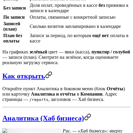
Доля оплат, проведённых в кассе
без
привязки к
Без записи
записи в календаре
По записи
Оплаты, связанные с конкретной записью
Записей
Сколько визитов запланировано в календаре
(план)
План без
Записи за период, по которым
ещё нет
оплаты в
оплаты
кассе
На графиках
зелёный
цвет — явки (касса),
пунктир / голубой
— записи (план). Смотрите на зелёное, когда оцениваете
реальную загрузку сервиса.
Как открыть
Откройте пункт
Аналитика
в боковом меню (блок
Отчёты
)
или карточку
Аналитика и отчёты
в
Компании
. Адрес
страницы —
, заголовок —
Хаб бизнеса
.
/reports
Аналитика (Хаб бизнеса)
Рис. — «Хаб бизнеса»: вверху