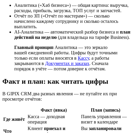
Аналитика
(«Хаб бизнеса») — общая картина: выручка,
расходы, прибыль, загрузка, ТОП услуг и запчастей.
Отчёт по ЗП
(«Отчёт по мастерам») — сколько
начислено каждому сотруднику и сколько осталось
выплатить.
AI-Аналитика
— автоматический разбор бизнеса и
план
действий на неделю
(для владельца на тарифе Business).
Главный принцип
Аналитика — это зеркало
вашей ежедневной работы. Цифры будут точными
только если оплаты вносятся в
Кассу
, а работы
закрываются в
Документах и заказах
. Сначала
порядок в учёте — потом доверие к отчётам.
Факт и план: как читать цифры
В GIPIX CRM два разных явления — не путайте их при
просмотре отчётов:
Факт (явка)
План (запись)
Касса
— доходная
Панель управления
—
Где живёт
операция
визит в календаре
Клиент
приехал и
Вы
запланировали
Что