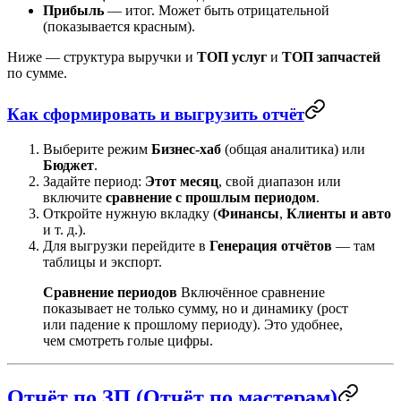
Прибыль
— итог. Может быть отрицательной
(показывается красным).
Ниже — структура выручки и
ТОП услуг
и
ТОП запчастей
по сумме.
Как сформировать и выгрузить отчёт
Выберите режим
Бизнес-хаб
(общая аналитика) или
Бюджет
.
Задайте период:
Этот месяц
, свой диапазон или
включите
сравнение с прошлым периодом
.
Откройте нужную вкладку (
Финансы
,
Клиенты и авто
и т. д.).
Для выгрузки перейдите в
Генерация отчётов
— там
таблицы и экспорт.
Сравнение периодов
Включённое сравнение
показывает не только сумму, но и динамику (рост
или падение к прошлому периоду). Это удобнее,
чем смотреть голые цифры.
Отчёт по ЗП (Отчёт по мастерам)