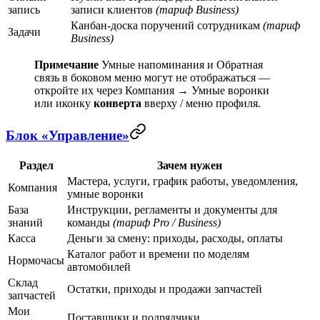
запись
записи клиентов
(тариф Business)
Канбан-доска поручений сотрудникам
(тариф
Задачи
Business)
Примечание
Умные напоминания
и
Обратная
связь
в боковом меню могут не отображаться —
откройте их через
Компания → Умные воронки
или иконку
конверта
вверху / меню профиля.
Блок «Управление»
Раздел
Зачем нужен
Мастера, услуги, график работы, уведомления,
Компания
умные воронки
База
Инструкции, регламенты и документы для
знаний
команды
(тариф Pro / Business)
Касса
Деньги за смену: приходы, расходы, оплаты
Каталог работ и времени по моделям
Нормочасы
автомобилей
Склад
Остатки, приходы и продажи запчастей
запчастей
Мои
Поставщики и подрядчики