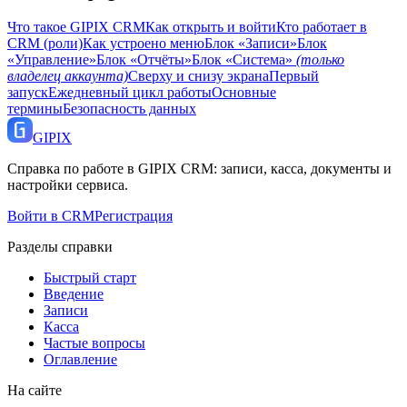
Что такое GIPIX CRM
Как открыть и войти
Кто работает в
CRM (роли)
Как устроено меню
Блок «Записи»
Блок
«Управление»
Блок «Отчёты»
Блок «Система»
(только
владелец аккаунта)
Сверху и снизу экрана
Первый
запуск
Ежедневный цикл работы
Основные
термины
Безопасность данных
GI
PIX
Справка по работе в GIPIX CRM: записи, касса, документы и
настройки сервиса.
Войти в CRM
Регистрация
Разделы справки
Быстрый старт
Введение
Записи
Касса
Частые вопросы
Оглавление
На сайте