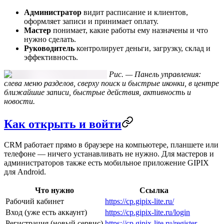
Администратор
видит расписание и клиентов,
оформляет записи и принимает оплату.
Мастер
понимает, какие работы ему назначены и что
нужно сделать.
Руководитель
контролирует деньги, загрузку, склад и
эффективность.
Рис. — Панель управления:
слева меню разделов, сверху поиск и быстрые иконки, в центре
ближайшие записи, быстрые действия, активность и
новости.
Как открыть и войти
CRM работает прямо в браузере на компьютере, планшете или
телефоне — ничего устанавливать не нужно. Для мастеров и
администраторов также есть мобильное приложение GIPIX
для Android.
Что нужно
Ссылка
Рабочий кабинет
https://cp.gipix-lite.ru/
Вход (уже есть аккаунт)
https://cp.gipix-lite.ru/login
Регистрация (новый сервис)
https://cp.gipix-lite.ru/register