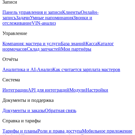
Записи
Панель управления и записи
Клиенты
Онлайн-
запись
Задачи
Умные напоминания
Звонки и
отслеживание
VIN-анализ
Управление
Компания: мастера и услуги
База знаний
Касса
Каталог
нормочасов
Склад запчастей
Мои партнёры
Отчёты
Аналитика и AI-Анализ
Как считается зарплата мастеров
Система
Интеграции
API для интеграций
Модули
Настройки
Документы и поддержка
Документы и заказы
Обратная связь
Справка и тарифы
Тарифы и планы
Роли и права доступа
Мобильное приложение