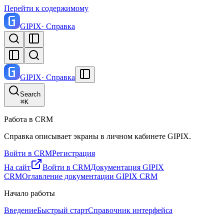
Перейти к содержимому
GI
PIX
· Справка
GI
PIX
· Справка
Search
⌘
K
Работа в CRM
Справка описывает экраны в личном кабинете GIPIX.
Войти в CRM
Регистрация
На сайт
Войти в CRM
Документация GIPIX
CRM
Оглавление документации GIPIX CRM
Начало работы
Введение
Быстрый старт
Справочник интерфейса