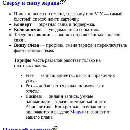
Сверху и снизу экрана
Поиск
клиента по имени, телефону или
VIN
— самый
быстрый способ найти карточку.
Конверт
— обратная связь и поддержка.
Колокольчик
— уведомления о событиях.
Telegram
и
звонки
— иконки подключённых каналов
связи.
Внизу слева
— профиль, смена тарифа и переключатель
фона / тёмной темы.
Тарифы
Часть разделов работает только на
платных планах.
Free
— записи, клиенты, касса и справочник
услуг.
Pro
— добавляются склад, нормочасы и
отчёты.
Business
— онлайн-запись, умные
напоминания, задачи, личный кабинет и
AI‑аналитика. Конкретные возможности
включаются в разделе
Модули
и зависят от
вашего плана.