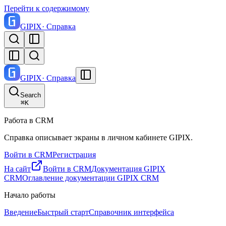
Перейти к содержимому
GI
PIX
· Справка
GI
PIX
· Справка
Search
⌘
K
Работа в CRM
Справка описывает экраны в личном кабинете GIPIX.
Войти в CRM
Регистрация
На сайт
Войти в CRM
Документация GIPIX
CRM
Оглавление документации GIPIX CRM
Начало работы
Введение
Быстрый старт
Справочник интерфейса