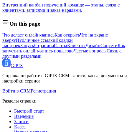
Внутренний канбан поручений команде — этапы, связи с
клиентами, записями и заказ-нарядами.
On this page
Что делает онлайн-запись
Как открыть
Что на экране
вверху
Публичные ссылки
Вкладки
настроек
Запуск
Страница
Слоты
Клиенты
Дизайн
Соцсети
Как
запустить онлайн-запись пошагово
Частые вопросы
Связь с
другими разделами
GI
PIX
Справка по работе в GIPIX CRM: записи, касса, документы и
настройки сервиса.
Войти в CRM
Регистрация
Разделы справки
Быстрый старт
Введение
Записи
Касса