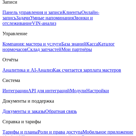
Записи
Панель управления и записи
Клиенты
Онлайн-
запись
Задачи
Умные напоминания
Звонки и
отслеживание
VIN-анализ
Управление
Компания: мастера и услуги
База знаний
Касса
Каталог
нормочасов
Склад запчастей
Мои партнёры
Отчёты
Аналитика и AI-Анализ
Как считается зарплата мастеров
Система
Интеграции
API для интеграций
Модули
Настройки
Документы и поддержка
Документы и заказы
Обратная связь
Справка и тарифы
Тарифы и планы
Роли и права доступа
Мобильное приложение