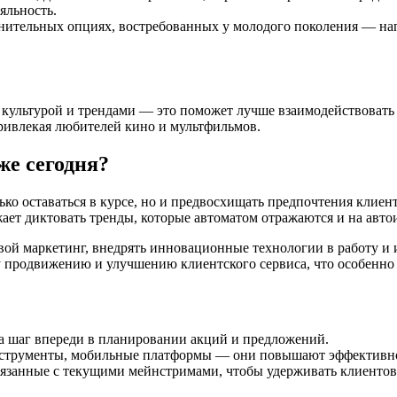
яльность.
нительных опциях, востребованных у молодого поколения — нап
й культурой и трендами — это поможет лучше взаимодействовать 
ривлекая любителей кино и мультфильмов.
же сегодня?
ко оставаться в курсе, но и предвосхищать предпочтения клиен
жает диктовать тренды, которые автоматом отражаются и на авто
свой маркетинг, внедрять инновационные технологии в работу и
 продвижению и улучшению клиентского сервиса, что особенно 
а шаг впереди в планировании акций и предложений.
струменты, мобильные платформы — они повышают эффективнос
вязанные с текущими мейнстримами, чтобы удерживать клиентов