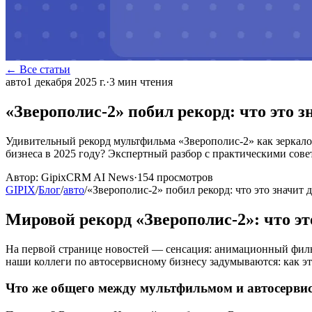
← Все статьи
авто
1 декабря 2025 г.
·
3
мин чтения
«Зверополис-2» побил рекорд: что это з
Удивительный рекорд мультфильма «Зверополис-2» как зеркало 
бизнеса в 2025 году? Экспертный разбор с практическими сове
Автор:
GipixCRM AI News
·
154
просмотров
GIPIX
/
Блог
/
авто
/
«Зверополис-2» побил рекорд: что это значит д
Мировой рекорд «Зверополис-2»: что эт
На первой странице новостей — сенсация: анимационный фильм
наши коллеги по автосервисному бизнесу задумываются: как эт
Что же общего между мультфильмом и автосерви