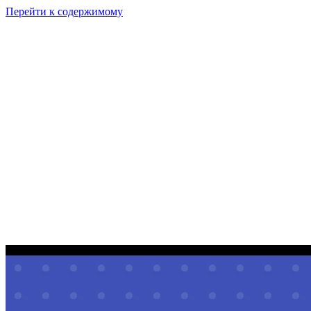
Перейти к содержимому
GI
PIX
Продукт
Калькуляторы
Тарифы
Ресурсы
RU
Войти
Начать
Начать бесплатно