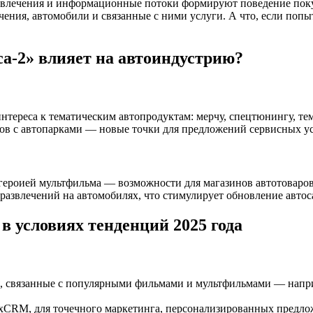
развлечения и информационные потоки формируют поведение пок
ения, автомобили и связанные с ними услуги. А что, если попы
са-2» влияет на автоиндустрию?
нтереса к тематическим автопродуктам: мерчу, спецтюнингу, т
ов с автопарками — новые точки для предложений сервисных ус
с героией мультфильма — возможности для магазинов автотоваро
азвлечений на автомобилях, что стимулирует обновление автос
в условиях тенденций 2025 года
, связанные с популярными фильмами и мультфильмами — напри
xCRM, для точечного маркетинга, персонализированных предло