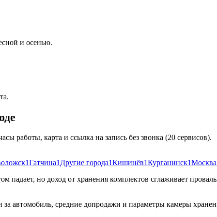
сной и осенью.
та.
оде
асы работы, карта и ссылка на запись без звонка
(
20
сервисов
)
.
воложск
1
Гатчина
1
Другие города
1
Кишинёв
1
Курганинск
1
Москва
м падает, но доход от хранения комплектов сглаживает провалы
 за автомобиль, средние допродажи и параметры камеры хранени