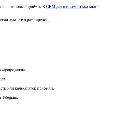
зона — типовые приёмы. В
CRM для шиномонтажа
видно
, если думаете о расширении.
р «допродажи».
цев.
асти или калькулятор прибыли.
 Telegram.