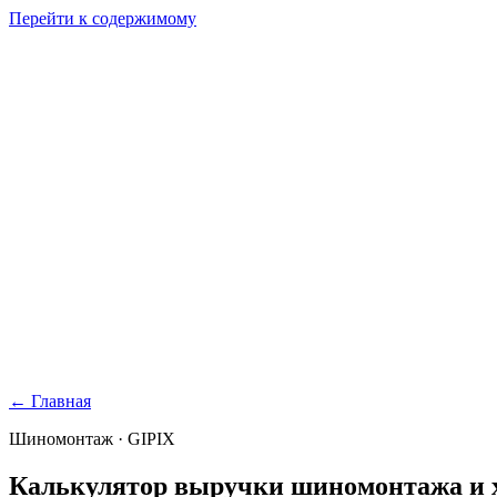
Перейти к содержимому
GI
PIX
Продукт
Калькуляторы
Тарифы
Ресурсы
RU
Войти
Начать
Начать бесплатно
← Главная
Шиномонтаж · GIPIX
Калькулятор выручки
шиномонтажа и 