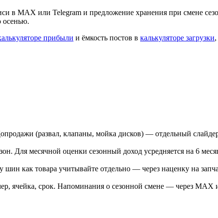
писи в MAX или Telegram и предложение хранения при смене се
 осенью.
калькуляторе прибыли
и ёмкость постов в
калькуляторе загрузки
Допродажи (развал, клапаны, мойка дисков) — отдельный слайде
зон. Для месячной оценки сезонный доход усредняется на 6 меся
 шин как товара учитывайте отдельно — через наценку на запч
р, ячейка, срок. Напоминания о сезонной смене — через MAX и