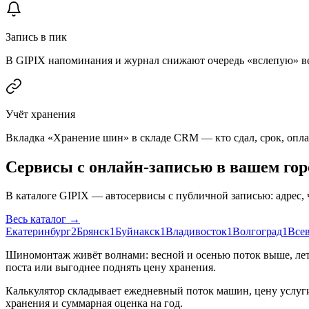
Запись в пик
В GIPIX напоминания и журнал снижают очередь «вслепую» ве
Учёт хранения
Вкладка «Хранение шин» в складе CRM — кто сдал, срок, опла
Сервисы с онлайн-записью в вашем гор
В каталоге GIPIX — автосервисы с публичной записью: адрес, ч
Весь каталог →
Екатеринбург
2
Брянск
1
Буйнакск
1
Владивосток
1
Волгоград
1
Все
Шиномонтаж живёт волнами: весной и осенью поток выше, лето
поста или выгоднее поднять цену хранения.
Калькулятор складывает ежедневный поток машин, цену услуги
хранения и суммарная оценка на год.