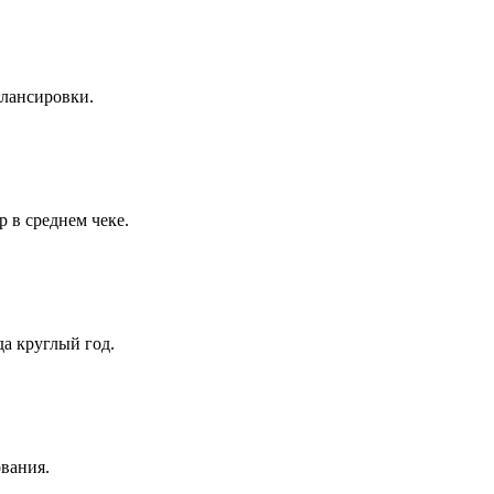
алансировки.
 в среднем чеке.
да круглый год.
ования.