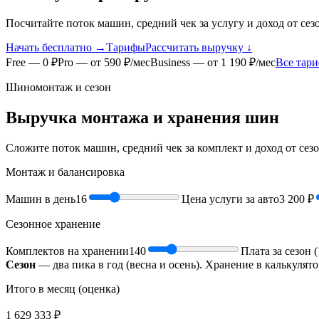
Посчитайте поток машин, средний чек за услугу и доход от се
Начать бесплатно →
Тарифы
Рассчитать выручку ↓
Free — 0 ₽
Pro — от 590 ₽/мес
Business — от 1 190 ₽/мес
Все тар
Шиномонтаж и сезон
Выручка монтажа и хранения шин
Сложите поток машин, средний чек за комплект и доход от сез
Монтаж и балансировка
Машин в день
16
Цена услуги за авто
3 200 ₽
Сезонное хранение
Комплектов на хранении
140
Плата за сезон 
Сезон
— два пика в год (весна и осень). Хранение в калькулят
Итого в месяц (оценка)
1 629 333 ₽