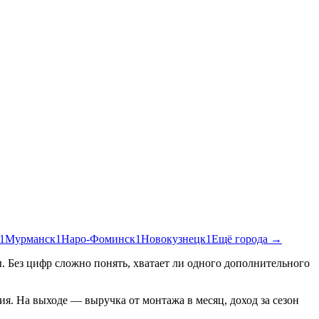
1
Мурманск
1
Наро-Фоминск
1
Новокузнецк
1
Ещё города →
. Без цифр сложно понять, хватает ли одного дополнительного
я. На выходе — выручка от монтажа в месяц, доход за сезон