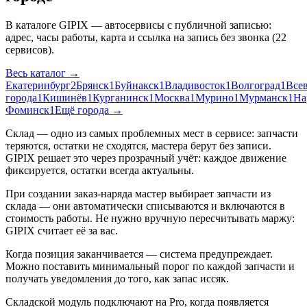
В каталоге GIPIX — автосервисы с публичной записью:
адрес, часы работы, карта и ссылка на запись без звонка
(
22
сервисов
)
.
Весь каталог →
Екатеринбург
2
Брянск
1
Буйнакск
1
Владивосток
1
Волгоград
1
Все
города
1
Кишинёв
1
Курганинск
1
Москва
1
Мурино
1
Мурманск
1
На
Фоминск
1
Ещё города →
Склад — одно из самых проблемных мест в сервисе: запчасти
теряются, остатки не сходятся, мастера берут без записи.
GIPIX решает это через прозрачный учёт: каждое движение
фиксируется, остатки всегда актуальны.
При создании заказ-наряда мастер выбирает запчасти из
склада — они автоматически списываются и включаются в
стоимость работы. Не нужно вручную пересчитывать маржу:
GIPIX считает её за вас.
Когда позиция заканчивается — система предупреждает.
Можно поставить минимальный порог по каждой запчасти и
получать уведомления до того, как запас иссяк.
Складской модуль подключают на Pro, когда появляется