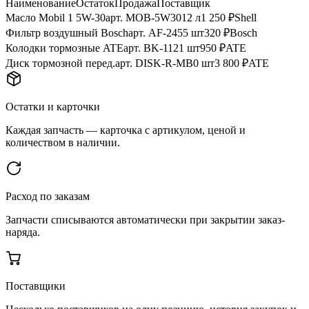
Наименование
Остаток
Продажа
Поставщик
Масло Mobil 1 5W-30
арт. MOB-5W30
12 л
1 250 ₽
Shell
Фильтр воздушный Bosch
арт. AF-245
5 шт
320 ₽
Bosch
Колодки тормозные ATE
арт. BK-112
1 шт
950 ₽
ATE
Диск тормозной перед.
арт. DISK-R-MB
0 шт
3 800 ₽
ATE
Остатки и карточки
Каждая запчасть — карточка с артикулом, ценой и
количеством в наличии.
Расход по заказам
Запчасти списываются автоматически при закрытии заказ-
наряда.
Поставщики