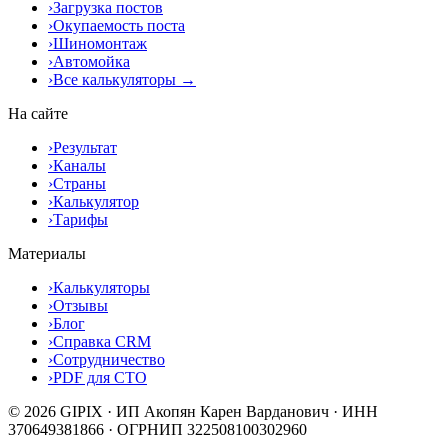
›
Загрузка постов
›
Окупаемость поста
›
Шиномонтаж
›
Автомойка
›
Все калькуляторы →
На сайте
›
Результат
›
Каналы
›
Страны
›
Калькулятор
›
Тарифы
Материалы
›
Калькуляторы
›
Отзывы
›
Блог
›
Справка CRM
›
Сотрудничество
›
PDF для СТО
© 2026 GIPIX · ИП Акопян Карен Варданович · ИНН
370649381866 · ОГРНИП 322508100302960