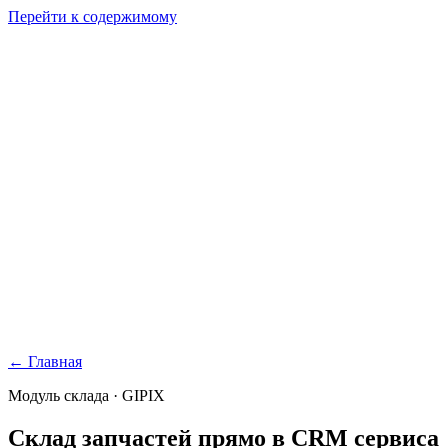
Перейти к содержимому
GI
PIX
Продукт
Калькуляторы
Тарифы
Ресурсы
RU
Войти
Начать
Начать бесплатно
← Главная
Модуль склада · GIPIX
Склад запчастей
прямо в CRM сервиса