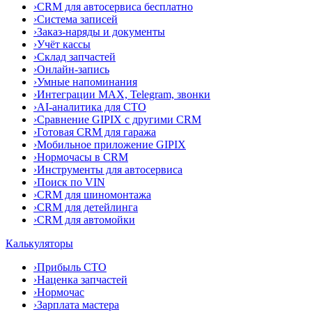
›
CRM для автосервиса бесплатно
›
Система записей
›
Заказ-наряды и документы
›
Учёт кассы
›
Склад запчастей
›
Онлайн-запись
›
Умные напоминания
›
Интеграции MAX, Telegram, звонки
›
AI-аналитика для СТО
›
Сравнение GIPIX с другими CRM
›
Готовая CRM для гаража
›
Мобильное приложение GIPIX
›
Нормочасы в CRM
›
Инструменты для автосервиса
›
Поиск по VIN
›
CRM для шиномонтажа
›
CRM для детейлинга
›
CRM для автомойки
Калькуляторы
›
Прибыль СТО
›
Наценка запчастей
›
Нормочас
›
Зарплата мастера