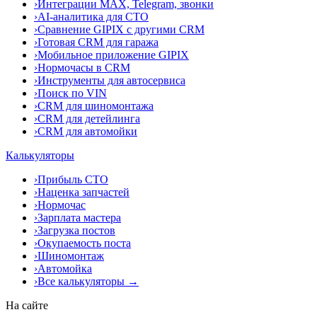
›
Интеграции MAX, Telegram, звонки
›
AI-аналитика для СТО
›
Сравнение GIPIX с другими CRM
›
Готовая CRM для гаража
›
Мобильное приложение GIPIX
›
Нормочасы в CRM
›
Инструменты для автосервиса
›
Поиск по VIN
›
CRM для шиномонтажа
›
CRM для детейлинга
›
CRM для автомойки
Калькуляторы
›
Прибыль СТО
›
Наценка запчастей
›
Нормочас
›
Зарплата мастера
›
Загрузка постов
›
Окупаемость поста
›
Шиномонтаж
›
Автомойка
›
Все калькуляторы →
На сайте