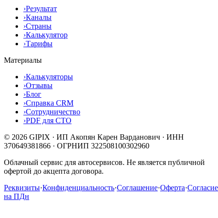
›
Результат
›
Каналы
›
Страны
›
Калькулятор
›
Тарифы
Материалы
›
Калькуляторы
›
Отзывы
›
Блог
›
Справка CRM
›
Сотрудничество
›
PDF для СТО
© 2026 GIPIX · ИП Акопян Карен Варданович · ИНН
370649381866 · ОГРНИП 322508100302960
Облачный сервис для автосервисов. Не является публичной
офертой до акцепта договора.
Реквизиты
·
Конфиденциальность
·
Соглашение
·
Оферта
·
Согласие
на ПДн