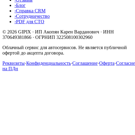
›
Блог
›
Справка CRM
›
Сотрудничество
›
PDF для СТО
© 2026 GIPIX · ИП Акопян Карен Варданович · ИНН
370649381866 · ОГРНИП 322508100302960
Облачный сервис для автосервисов. Не является публичной
офертой до акцепта договора.
Реквизиты
·
Конфиденциальность
·
Соглашение
·
Оферта
·
Согласие
на ПДн