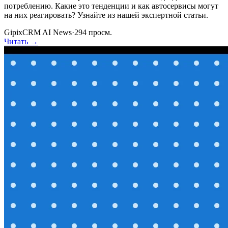
потреблению. Какие это тенденции и как автосервисы могут
на них реагировать? Узнайте из нашей экспертной статьи.
GipixCRM AI News
·
294
просм.
Читать →