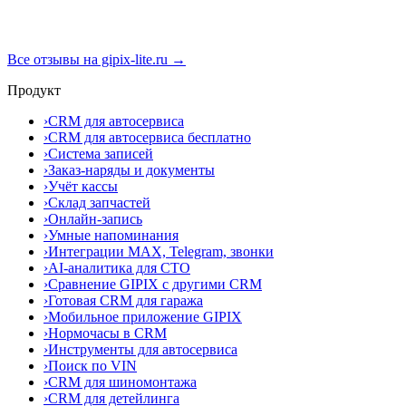
Все отзывы на gipix-lite.ru →
Продукт
›
CRM для автосервиса
›
CRM для автосервиса бесплатно
›
Система записей
›
Заказ-наряды и документы
›
Учёт кассы
›
Склад запчастей
›
Онлайн-запись
›
Умные напоминания
›
Интеграции MAX, Telegram, звонки
›
AI-аналитика для СТО
›
Сравнение GIPIX с другими CRM
›
Готовая CRM для гаража
›
Мобильное приложение GIPIX
›
Нормочасы в CRM
›
Инструменты для автосервиса
›
Поиск по VIN
›
CRM для шиномонтажа
›
CRM для детейлинга