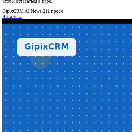
чтобы оставаться в игре.
GipixCRM AI News
·
211
просм.
Читать →