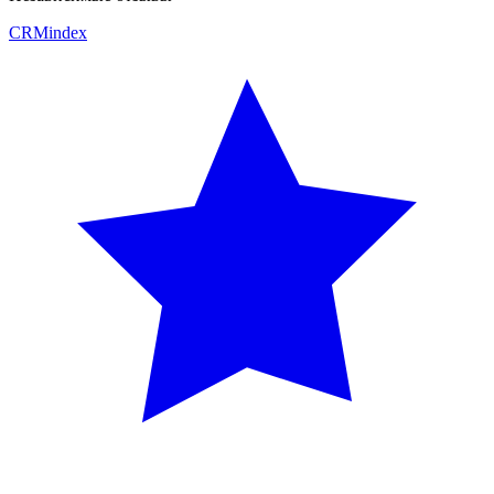
CRM
index