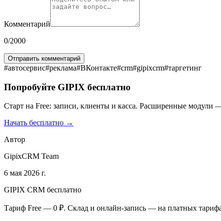
Комментарий
0
/2000
Отправить комментарий
#
автосервис
#
реклама
#
ВКонтакте
#
crm
#
gipixcrm
#
таргетинг
Попробуйте GIPIX бесплатно
Старт на Free: записи, клиенты и касса. Расширенные модули —
Начать бесплатно →
Автор
GipixCRM Team
6 мая 2026 г.
GIPIX CRM бесплатно
Тариф Free — 0 ₽. Склад и онлайн-запись — на платных тариф