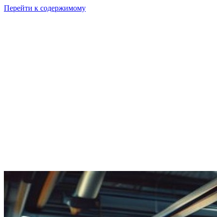
Перейти к содержимому
GI
PIX
Продукт
Калькуляторы
Тарифы
Ресурсы
RU
Войти
Начать
Начать бесплатно