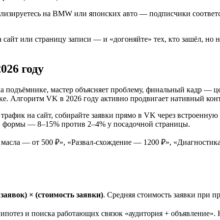
лизируетесь на BMW или японских авто — подписчики соответс
сайт или страницу записи — и «догоняйте» тех, кто зашёл, но н
026 году
а подъёмнике, мастер объясняет проблему, финальный кадр — ц
авке. Алгоритм VK в 2026 году активно продвигает нативный конт
 трафик на сайт, собирайте заявки прямо в VK через встроенну
кой формы — 8–15% против 2–4% у посадочной страницы.
 масла — от 500 ₽», «Развал-схождение — 1200 ₽», «Диагности
заявок) × (стоимость заявки)
. Средняя стоимость заявки при п
 гипотез и поиска работающих связок «аудитория + объявление».