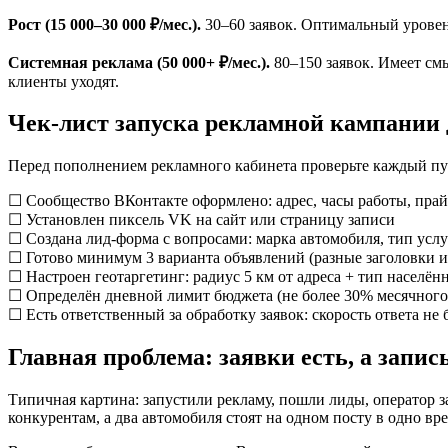
Рост (15 000–30 000 ₽/мес.).
30–60 заявок. Оптимальный уровен
Системная реклама (50 000+ ₽/мес.).
80–150 заявок. Имеет см
клиенты уходят.
Чек-лист запуска рекламной кампании
Перед пополнением рекламного кабинета проверьте каждый пу
☐ Сообщество ВКонтакте оформлено: адрес, часы работы, прайс
☐ Установлен пиксель VK на сайт или страницу записи
☐ Создана лид-форма с вопросами: марка автомобиля, тип услу
☐ Готово минимум 3 варианта объявлений (разные заголовки и
☐ Настроен геотаргетинг: радиус 5 км от адреса + тип населён
☐ Определён дневной лимит бюджета (не более 30% месячного 
☐ Есть ответственный за обработку заявок: скорость ответа не 
Главная проблема: заявки есть, а запис
Типичная картина: запустили рекламу, пошли лиды, оператор з
конкурентам, а два автомобиля стоят на одном посту в одно вре