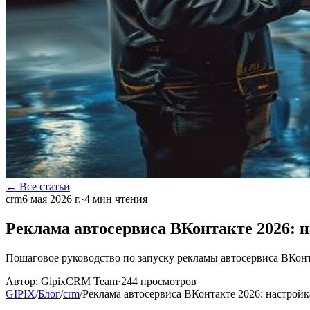
← Все статьи
crm
6 мая 2026 г.
·
4
мин чтения
Реклама автосервиса ВКонтакте 2026: 
Пошаговое руководство по запуску рекламы автосервиса ВКонтак
Автор:
GipixCRM Team
·
244
просмотров
GIPIX
/
Блог
/
crm
/
Реклама автосервиса ВКонтакте 2026: настрой