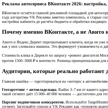
Реклама автосервиса ВКонтакте 2026: настройка,
ВКонтакте остаётся главной рекламной площадкой для автосерв
году алгоритмы VK Рекламы заметно изменились, и старые схем
настройки кабинета до расчёта бюджета и обработки входящих 
Почему именно ВКонтакте, а не Авито 
Авито и Яндекс.Директ перехватывают клиента, когда он уже и
как у них сломалась машина. Это формирует узнаваемость и д
Стоимость клика в Директе по запросу «ремонт двигателя Москв
против 1500–3000 ₽ в контексте. Разница принципиальная для
Аудитории, которые реально работают
Главная ошибка — таргетироваться на «интерес к автомобилям
Геотаргетинг + автовладельцы.
Radius 3–7 км от вашего адре
такой сегмент даёт 15 000–40 000 человек — достаточно для тес
Парсинг подписчиков конкурентов.
Используйте TargetHunter
сегмент. Загружайте списки в VK Рекламу как «похожую аудитор