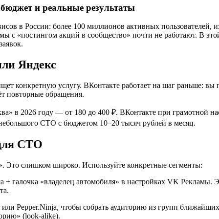
 бюджет и реальные результаты
исов в России: более 100 миллионов активных пользователей, и
ы с «постингом акций в сообщество» почти не работают. В этой
заявок.
или Яндекс
щет конкретную услугу. ВКонтакте работает на шаг раньше: вы 
аёт повторные обращения.
а» в 2026 году — от 180 до 400 ₽. ВКонтакте при грамотной нас
 небольшого СТО с бюджетом 10–20 тысяч рублей в месяц.
 для СТО
». Это слишком широко. Используйте конкретные сегменты:
са + галочка «владелец автомобиля» в настройках VK Рекламы. 
та.
 или Pepper.Ninja, чтобы собрать аудиторию из групп ближайши
ию» (look-alike).