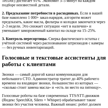
TecDoc) достигает 91%. Экономит 3–5 минут на каждом
подборе неизвестной детали.
2. Предсказание потребности в расходниках.
Если в вашей
базе накоплено 1 000+ заказ-нарядов, алгоритм может
предсказать, какие масла, фильтры и колодки закончатся через
2–3 недели. Это снижает ситуации «нет в наличии» и
уменьшает замороженный капитал на складе на 15–25%.
3. Контроль пересортицы.
Сверка фактического остатка с
учётной системой через распознавание штрихкодов с камеры
— без ручных инвентаризаций.
Голосовые и текстовые ассистенты для
работы с клиентами
Звонки — самый дорогой канал коммуникации для
небольшого СТО. Администратор тратит до 40% рабочего
времени на входящие звонки, большинство из которых —
«сколько стоит замена масла» и «есть ли место на пятницу».
Голосовые роботы на базе современных TTS/STT-движков
(Яндекс SpeechKit, Silero + Whisper) обрабатывают такие
звонки без участия человека. Важный нюанс: робот должен