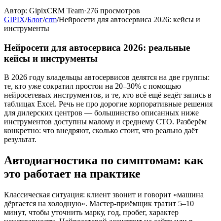
Автор:
GipixCRM Team
·
276
просмотров
GIPIX
/
Блог
/
crm
/
Нейросети для автосервиса 2026: кейсы и
инструменты
Нейросети для автосервиса 2026: реальные
кейсы и инструменты
В 2026 году владельцы автосервисов делятся на две группы:
те, кто уже сократил простои на 20–30% с помощью
нейросетевых инструментов, и те, кто всё ещё ведёт запись в
таблицах Excel. Речь не про дорогие корпоративные решения
для дилерских центров — большинство описанных ниже
инструментов доступны малому и среднему СТО. Разберём
конкретно: что внедряют, сколько стоит, что реально даёт
результат.
Автодиагностика по симптомам: как
это работает на практике
Классическая ситуация: клиент звонит и говорит «машина
дёргается на холодную». Мастер-приёмщик тратит 5–10
минут, чтобы уточнить марку, год, пробег, характер