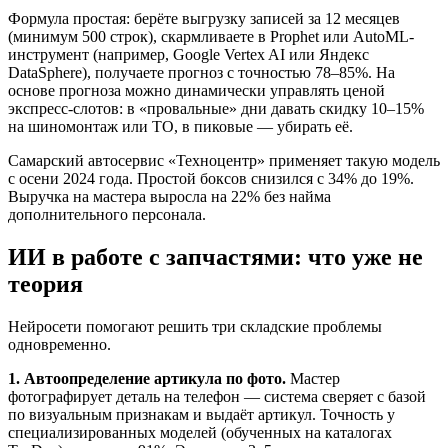
Формула простая: берёте выгрузку записей за 12 месяцев
(минимум 500 строк), скармливаете в Prophet или AutoML-
инструмент (например, Google Vertex AI или Яндекс
DataSphere), получаете прогноз с точностью 78–85%. На
основе прогноза можно динамически управлять ценой
экспресс-слотов: в «провальные» дни давать скидку 10–15%
на шиномонтаж или ТО, в пиковые — убирать её.
Самарский автосервис «Техноцентр» применяет такую модель
с осени 2024 года. Простой боксов снизился с 34% до 19%.
Выручка на мастера выросла на 22% без найма
дополнительного персонала.
ИИ в работе с запчастями: что уже не
теория
Нейросети помогают решить три складские проблемы
одновременно.
1. Автоопределение артикула по фото.
Мастер
фотографирует деталь на телефон — система сверяет с базой
по визуальным признакам и выдаёт артикул. Точность у
специализированных моделей (обученных на каталогах