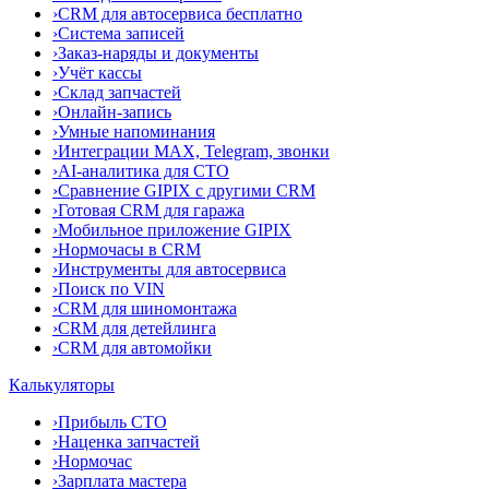
›
CRM для автосервиса бесплатно
›
Система записей
›
Заказ-наряды и документы
›
Учёт кассы
›
Склад запчастей
›
Онлайн-запись
›
Умные напоминания
›
Интеграции MAX, Telegram, звонки
›
AI-аналитика для СТО
›
Сравнение GIPIX с другими CRM
›
Готовая CRM для гаража
›
Мобильное приложение GIPIX
›
Нормочасы в CRM
›
Инструменты для автосервиса
›
Поиск по VIN
›
CRM для шиномонтажа
›
CRM для детейлинга
›
CRM для автомойки
Калькуляторы
›
Прибыль СТО
›
Наценка запчастей
›
Нормочас
›
Зарплата мастера