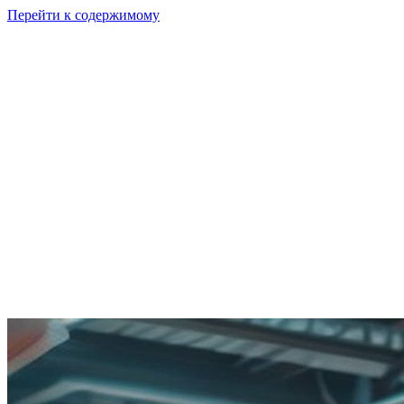
Перейти к содержимому
GI
PIX
Продукт
Калькуляторы
Тарифы
Ресурсы
RU
Войти
Начать
Начать бесплатно