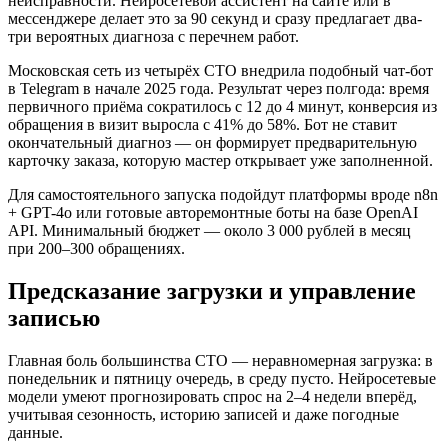
неисправности. Нейросетевой ассистент на сайте или в
мессенджере делает это за 90 секунд и сразу предлагает два-
три вероятных диагноза с перечнем работ.
Московская сеть из четырёх СТО внедрила подобный чат-бот
в Telegram в начале 2025 года. Результат через полгода: время
первичного приёма сократилось с 12 до 4 минут, конверсия из
обращения в визит выросла с 41% до 58%. Бот не ставит
окончательный диагноз — он формирует предварительную
карточку заказа, которую мастер открывает уже заполненной.
Для самостоятельного запуска подойдут платформы вроде n8n
+ GPT-4o или готовые авторемонтные боты на базе OpenAI
API. Минимальный бюджет — около 3 000 рублей в месяц
при 200–300 обращениях.
Предсказание загрузки и управление
записью
Главная боль большинства СТО — неравномерная загрузка: в
понедельник и пятницу очередь, в среду пусто. Нейросетевые
модели умеют прогнозировать спрос на 2–4 недели вперёд,
учитывая сезонность, историю записей и даже погодные
данные.