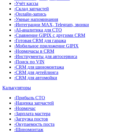
›
Учёт кассы
›
Склад запчастей
›
Онлайн-запись
›
Умные напоминания
›
Интеграции MAX, Telegram, звонки
›
AI-аналитика для СТО
›
Сравнение GIPIX с другими CRM
›
Готовая CRM для гаража
›
Мобильное приложение GIPIX
›
Нормочасы в CRM
›
Инструменты для автосервиса
›
Поиск по VIN
›
CRM для шиномонтажа
›
CRM для детейлинга
›
CRM для автомойки
Калькуляторы
›
Прибыль СТО
›
Наценка запчастей
›
Нормочас
›
Зарплата мастера
›
Загрузка постов
›
Окупаемость поста
›
Шиномонтаж