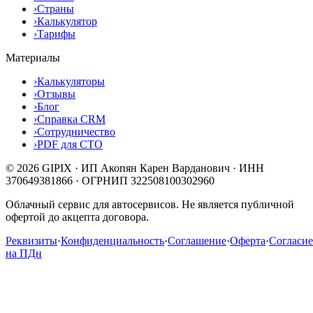
›
Страны
›
Калькулятор
›
Тарифы
Материалы
›
Калькуляторы
›
Отзывы
›
Блог
›
Справка CRM
›
Сотрудничество
›
PDF для СТО
© 2026 GIPIX · ИП Акопян Карен Варданович · ИНН
370649381866 · ОГРНИП 322508100302960
Облачный сервис для автосервисов. Не является публичной
офертой до акцепта договора.
Реквизиты
·
Конфиденциальность
·
Соглашение
·
Оферта
·
Согласие
на ПДн