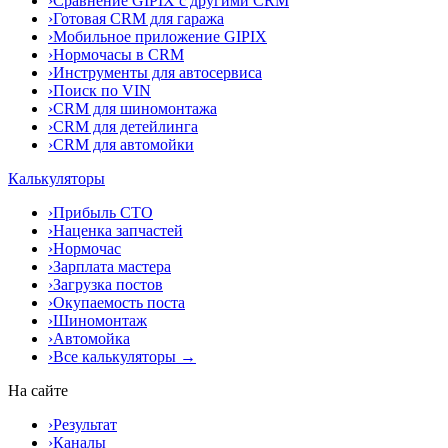
›
Сравнение GIPIX с другими CRM
›
Готовая CRM для гаража
›
Мобильное приложение GIPIX
›
Нормочасы в CRM
›
Инструменты для автосервиса
›
Поиск по VIN
›
CRM для шиномонтажа
›
CRM для детейлинга
›
CRM для автомойки
Калькуляторы
›
Прибыль СТО
›
Наценка запчастей
›
Нормочас
›
Зарплата мастера
›
Загрузка постов
›
Окупаемость поста
›
Шиномонтаж
›
Автомойка
›
Все калькуляторы →
На сайте
›
Результат
›
Каналы