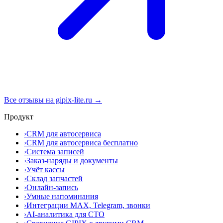
Все отзывы на gipix-lite.ru →
Продукт
›
CRM для автосервиса
›
CRM для автосервиса бесплатно
›
Система записей
›
Заказ-наряды и документы
›
Учёт кассы
›
Склад запчастей
›
Онлайн-запись
›
Умные напоминания
›
Интеграции MAX, Telegram, звонки
›
AI-аналитика для СТО