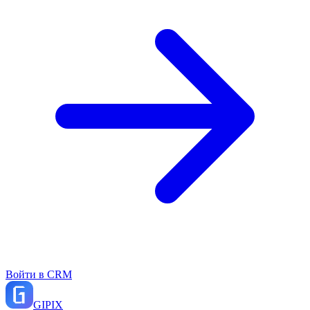
Войти в CRM
GI
PIX