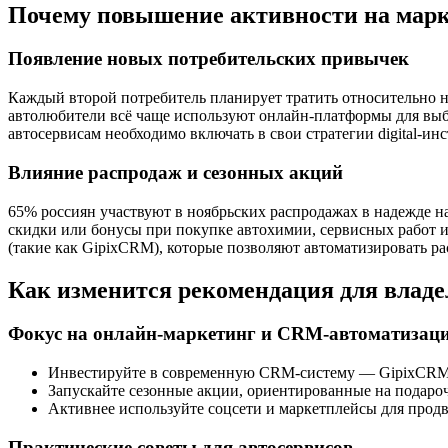
Почему повышение активности на марке
Появление новых потребительских привычек
Каждый второй потребитель планирует тратить относительно н
автолюбители всё чаще используют онлайн-платформы для выбор
автосервисам необходимо включать в свои стратегии digital-ин
Влияние распродаж и сезонных акций
65% россиян участвуют в ноябрьских распродажах в надежде н
скидки или бонусы при покупке автохимии, сервисных работ 
(такие как GipixCRM), которые позволяют автоматизировать ра
Как изменится рекомендация для владе
Фокус на онлайн-маркетинг и CRM-автоматизац
Инвестируйте в современную CRM-систему — GipixCRM и
Запускайте сезонные акции, ориентированные на подароч
Активнее используйте соцсети и маркетплейсы для прод
Практические советы для автосервисов