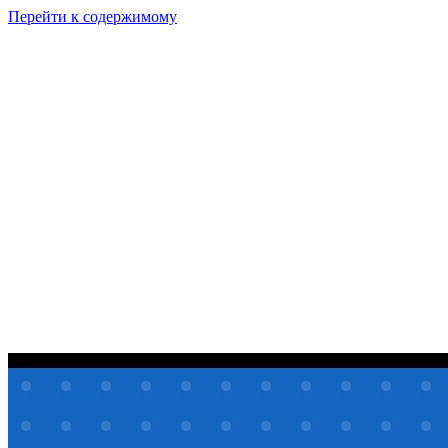
Перейти к содержимому
GI
PIX
Продукт
Калькуляторы
Тарифы
Ресурсы
RU
Войти
Начать
Начать бесплатно