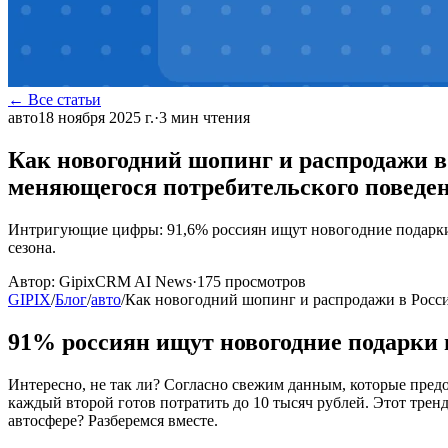
← Все статьи
авто
18 ноября 2025 г.
·
3
мин чтения
Как новогодний шопинг и распродажи в 
меняющегося потребительского поведе
Интригующие цифры: 91,6% россиян ищут новогодние подарки о
сезона.
Автор:
GipixCRM AI News
·
175
просмотров
GIPIX
/
Блог
/
авто
/
Как новогодний шопинг и распродажи в Росси
91% россиян ищут новогодние подарки н
Интересно, не так ли? Согласно свежим данным, которые пре
каждый второй готов потратить до 10 тысяч рублей. Этот тренд
автосфере? Разберемся вместе.