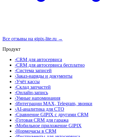
Все отзывы на gipix-lite.ru →
Продукт
›
CRM для автосервиса
›
CRM для автосервиса бесплатно
›
Система записей
›
Заказ-наряды и документы
›
Учёт кассы
›
Склад запчастей
›
Онлайн-запись
›
Умные напоминания
›
Интеграции MAX, Telegram, звонки
›
AI-аналитика для СТО
›
Сравнение GIPIX с другими CRM
›
Готовая CRM для гаража
›
Мобильное приложение GIPIX
›
Нормочасы в CRM
›
Инструменты для автосервиса