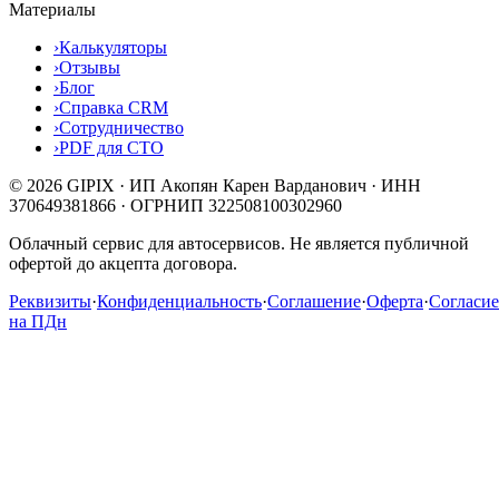
Материалы
›
Калькуляторы
›
Отзывы
›
Блог
›
Справка CRM
›
Сотрудничество
›
PDF для СТО
© 2026 GIPIX · ИП Акопян Карен Варданович · ИНН
370649381866 · ОГРНИП 322508100302960
Облачный сервис для автосервисов. Не является публичной
офертой до акцепта договора.
Реквизиты
·
Конфиденциальность
·
Соглашение
·
Оферта
·
Согласие
на ПДн