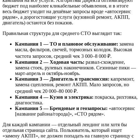
кампания на все услуги. Алгоритмы Директа оптимизируют
бюджет под наиболее кликабельные объявления, и в итоге
весь бюджет уходит на дешёвые запросы вроде «автосервис
рядом», а дорогостоящие услуги (кузовной ремонт, АКПП,
двигатель) остаются без показов.
Правильная структура для среднего СТО выглядит так:
Кампания 1 — ТО и плановое обслуживание:
замена
масла, фильтров, свечей, тормозных колодок. Высокая
частота запросов, средний чек 3 000–8 000 ₽.
Кампания 2 — Ходовая часть:
развал-схождение,
замена стоек, рулевых наконечников. Сезонные пики —
март-апрель и октябрь-ноябрь.
Кампания 3 — Двигатель и трансмиссия:
капремонт,
замена сцепления, ремонт АКПП. Мало запросов, но
средний чек 20 000–80 000 ₽.
Кампания 4 — Кузов и электрика:
покраска, рихтовка,
диагностика.
Кампания 5 — Брендовые и геозапросы:
«автосервис
[название района/города]», «СТО рядом».
Для каждой кампании — отдельный лендинг или хотя бы
отдельная страница сайта. Пользователь, который ищет
«замену АКПП», не должен попадать на главную страницу с