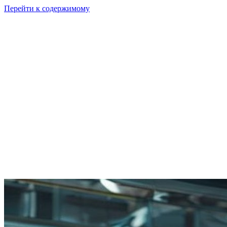
Перейти к содержимому
GI
PIX
Продукт
Калькуляторы
Тарифы
Ресурсы
RU
Войти
Начать
Начать бесплатно