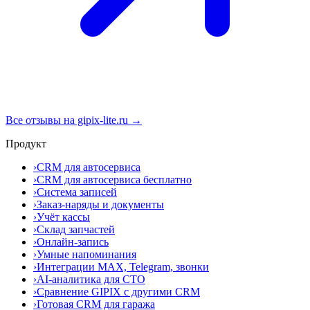
Все отзывы на gipix-lite.ru →
Продукт
›
CRM для автосервиса
›
CRM для автосервиса бесплатно
›
Система записей
›
Заказ-наряды и документы
›
Учёт кассы
›
Склад запчастей
›
Онлайн-запись
›
Умные напоминания
›
Интеграции MAX, Telegram, звонки
›
AI-аналитика для СТО
›
Сравнение GIPIX с другими CRM
›
Готовая CRM для гаража