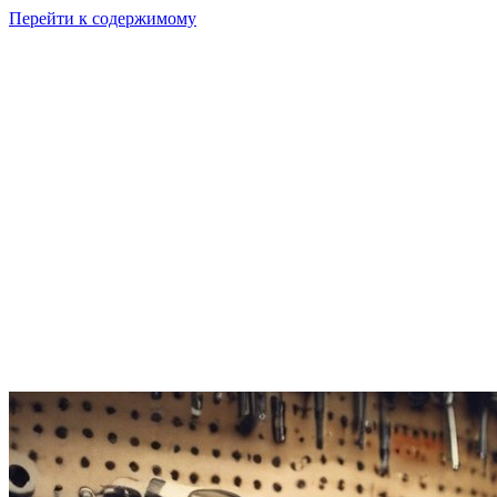
Перейти к содержимому
GI
PIX
Продукт
Калькуляторы
Тарифы
Ресурсы
RU
Войти
Начать
Начать бесплатно