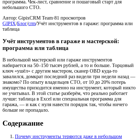
программа. Чек-лист, сравнение и пошаговый старт для
небольшого СТО.
Автор:
GipixCRM Team
·
81
просмотров
GIPIX
/
Блог
/
crm
/
Учёт инструментов в гараже: программа или
таблица
Учёт инструментов в гараже и мастерской:
программа или таблица
В небольшой мастерской или гараже инструментов
набирается на 50–150 тысяч рублей, а то и больше. Торцовый
ключ «ушёл» с другим мастером, сканер OBD куда-то
завалился, домкрат последний раз видели три недели назад —
знакомо? По опыту владельцев СТО, от 10 до 20% потерь
имущества приходится именно на инструмент, который никто
не учитывал. В этой статье разберём, что реально работает
лучше: таблица в Excel или специальная программа для
гаража, — и как с нуля навести порядок так, чтобы ничего
больше не пропадало.
Содержание
Почему инструменты теряются даже в небольшом