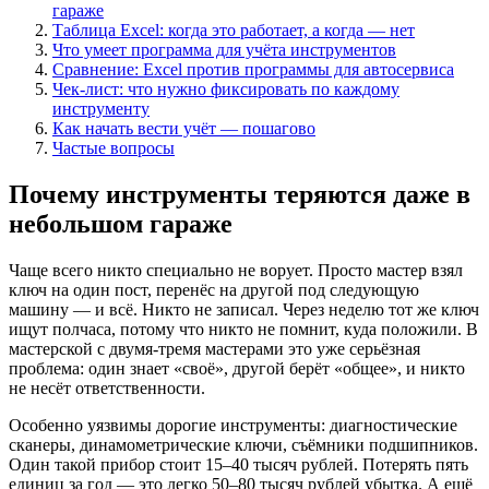
гараже
Таблица Excel: когда это работает, а когда — нет
Что умеет программа для учёта инструментов
Сравнение: Excel против программы для автосервиса
Чек-лист: что нужно фиксировать по каждому
инструменту
Как начать вести учёт — пошагово
Частые вопросы
Почему инструменты теряются даже в
небольшом гараже
Чаще всего никто специально не ворует. Просто мастер взял
ключ на один пост, перенёс на другой под следующую
машину — и всё. Никто не записал. Через неделю тот же ключ
ищут полчаса, потому что никто не помнит, куда положили. В
мастерской с двумя-тремя мастерами это уже серьёзная
проблема: один знает «своё», другой берёт «общее», и никто
не несёт ответственности.
Особенно уязвимы дорогие инструменты: диагностические
сканеры, динамометрические ключи, съёмники подшипников.
Один такой прибор стоит 15–40 тысяч рублей. Потерять пять
единиц за год — это легко 50–80 тысяч рублей убытка. А ещё