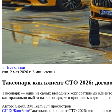
← Все статьи
crm
12 мая 2026 г.
·
6
мин чтения
Таксопарк как клиент СТО 2026: догово
Таксопарк — один из самых выгодных корпоративных клиентов
как правильно выйти на таксопарк, что прописать в договоре и 
Автор:
GipixCRM Team
·
174
просмотров
GIPIX
/
Блог
/
crm
/
Таксопарк как клиент СТО 2026: договор и дох