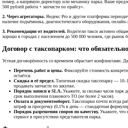
номер, а напрямую директору или механику парка. Ваше пред
500 рублей работа + запчасти по прайсу».
2. Через агрегаторы.
Яндекс Pro и другие платформы периодич
наличие подъёмника, диагностического оборудования, онлайн-
3. Рекомендации от водителей.
Водители такси активно общают
хорошо в городах с населением до 500 000 человек, где рынок 
Договор с таксопарком: что обязательн
Устная договорённость со временем обрастает конфликтами. 
Перечень работ и цены.
Фиксируйте стоимость конкретны
остаётся.
Скидка и её предел.
Типичная скидка таксопарку — 10–15
продавать запчасти по закупке.
Порядок записи и SLA.
Укажите, за сколько часов парк 
срок выполнения планового ТО (не более 2 часов).
Оплата и документооборот.
Таксопарки почти всегда раб
штраф за просрочку (0,1% в день — стандартная формули
Порядок разрешения споров по качеству.
Укажите, что 
сервисе в присутствии представителя парка.