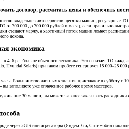
ючить договор, рассчитать цены и обеспечить пос
инство владельцев автосервисов: десятки машин, регулярные Т
 от 300 000 до 700 000 рублей в месяц, если правильно выстрои
дки съедают маржу, а хаотичный поток машин ломает расписание.
ного дохода.
ная экономика
— в 4–6 раз больше обычного легковика. Это означает ТО каждые
io, Hyundai Solaris) при таком пробеге генерирует 15 000–25 000
 часы. Большинство частных клиентов приезжают в субботу с 10
— вы заполняете уже оплаченное рабочее время мастеров.
луживание 30 машин, вы можете заранее заказывать расходники 
пособа
роде через 2GIS или агрегаторы (Яндекс Go, Ситимобил показыв