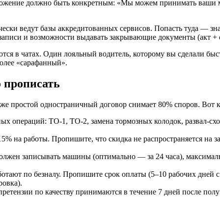
ложение должно быть конкретным: «Мы можем принимать ваши ма
ески ведут базы аккредитованных сервисов. Попасть туда — зна
записи и возможности выдавать закрывающие документы (акт + 
ся в чатах. Один лояльный водитель, которому вы сделали быстр
более «сарафанный».
о прописать
Даже простой одностраничный договор снимает 80% споров. Вот 
х операций: ТО-1, ТО-2, замена тормозных колодок, развал-сх
% на работы. Пропишите, что скидка не распространяется на зап
должен записывать машины (оптимально — за 24 часа), максималь
отают по безналу. Пропишите срок оплаты (5–10 рабочих дней с 
ровка).
претензии по качеству принимаются в течение 7 дней после пол