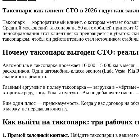
Таксопарк как клиент СТО в 2026 году: как закл
Таксопарк — корпоративный клиент, о котором мечтает больш
Средний московский таксопарк на 50 автомобилей приносит СТО
ценообразования этот клиент легко превращается в убыток: ски
таксопарком, чтобы он действительно стал источником стабиль
Почему таксопарк выгоден СТО: реаль
Автомобиль в таксопарке проезжает 10 000–15 000 км в месяц 
расходников. Один автомобиль класса эконом (Lada Vesta, Kia R
аварийного ремонта.
Главный аргумент в пользу таксопарка — загрузка в «мёртвые»
вторник-среду, когда боксы пустуют. Вы не добавляете смены 
Ещё один плюс — предсказуемость. Когда у вас договор на обс
в маржу, не передавая клиенту.
Как выйти на таксопарк: три рабочих с
1. Прямой холодный контакт.
Найдите таксопарки в вашем го