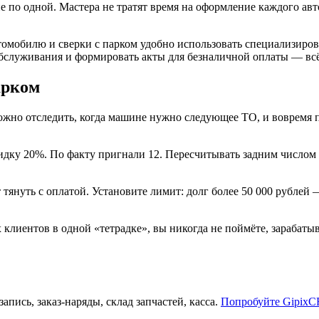
 по одной. Мастера не тратят время на оформление каждого авт
томобилю и сверки с парком удобно использовать специализиро
бслуживания и формировать акты для безналичной оплаты — всё
арком
ожно отследить, когда машине нужно следующее ТО, и вовремя по
ку 20%. По факту пригнали 12. Пересчитывать задним числом н
тянуть с оплатой. Установите лимит: долг более 50 000 рублей
лиентов в одной «тетрадке», вы никогда не поймёте, зарабатыва
ись, заказ-наряды, склад запчастей, касса.
Попробуйте Gipix