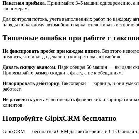
Пакетная приёмка.
Принимайте 3–5 машин одновременно, а не
госномерам.
Для контроля потока, учёта выполненных работ по каждому ав
наряды по каждому автомобилю парка, отслеживать историю о
Типичные ошибки при работе с таксоп
Не фиксировать пробег при каждом визите.
Без этого невозм
помнить, что и когда делали на конкретном автомобиле.
Давать скидку авансом.
Парк обещал 50 машин — вы дали скид
Привязывайте размер скидки к факту, а не к обещаниям.
Игнорировать дебиторку.
Таксопарки — юрлица, и они умеют 
работает.
Не разделять учёт.
Если смешать физических и корпоративных к
клиентов.
Попробуйте GipixCRM бесплатно
GipixCRM — бесплатная CRM для автосервиса и СТО: онлайн-зап