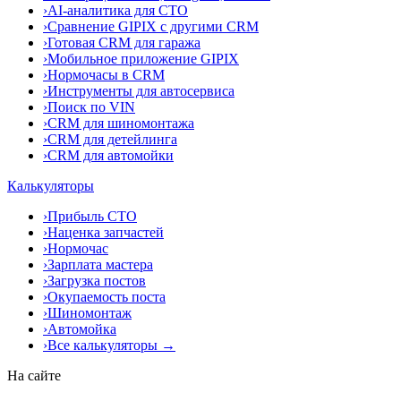
›
AI-аналитика для СТО
›
Сравнение GIPIX с другими CRM
›
Готовая CRM для гаража
›
Мобильное приложение GIPIX
›
Нормочасы в CRM
›
Инструменты для автосервиса
›
Поиск по VIN
›
CRM для шиномонтажа
›
CRM для детейлинга
›
CRM для автомойки
Калькуляторы
›
Прибыль СТО
›
Наценка запчастей
›
Нормочас
›
Зарплата мастера
›
Загрузка постов
›
Окупаемость поста
›
Шиномонтаж
›
Автомойка
›
Все калькуляторы →
На сайте