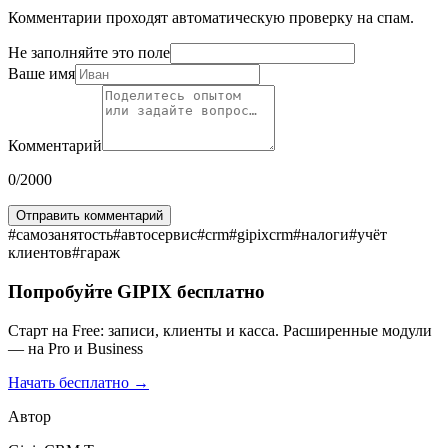
Комментарии проходят автоматическую проверку на спам.
Не заполняйте это поле
Ваше имя
Комментарий
0
/2000
Отправить комментарий
#
самозанятость
#
автосервис
#
crm
#
gipixcrm
#
налоги
#
учёт
клиентов
#
гараж
Попробуйте GIPIX бесплатно
Старт на Free: записи, клиенты и касса. Расширенные модули
— на Pro и Business
Начать бесплатно →
Автор