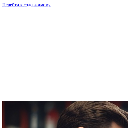
Перейти к содержимому
GI
PIX
Продукт
Калькуляторы
Тарифы
Ресурсы
RU
Войти
Начать
Начать бесплатно