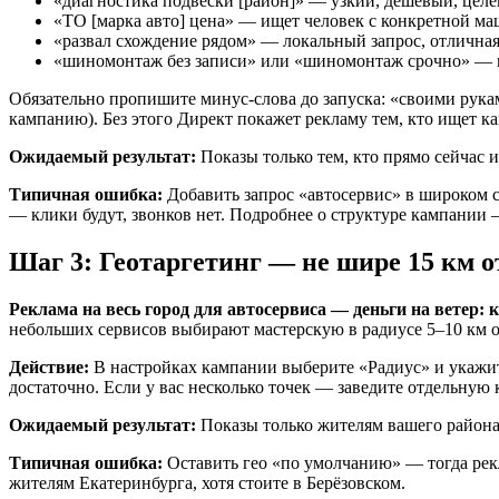
«диагностика подвески [район]» — узкий, дешёвый, цел
«ТО [марка авто] цена» — ищет человек с конкретной м
«развал схождение рядом» — локальный запрос, отличная
«шиномонтаж без записи» или «шиномонтаж срочно» — г
Обязательно пропишите минус-слова до запуска: «своими рукам
кампанию). Без этого Директ покажет рекламу тем, кто ищет к
Ожидаемый результат:
Показы только тем, кто прямо сейчас 
Типичная ошибка:
Добавить запрос «автосервис» в широком с
— клики будут, звонков нет. Подробнее о структуре кампании
Шаг 3: Геотаргетинг — не шире 15 км о
Реклама на весь город для автосервиса — деньги на ветер: к
небольших сервисов выбирают мастерскую в радиусе 5–10 км о
Действие:
В настройках кампании выберите «Радиус» и укажите
достаточно. Если у вас несколько точек — заведите отдельную
Ожидаемый результат:
Показы только жителям вашего района.
Типичная ошибка:
Оставить гео «по умолчанию» — тогда рекл
жителям Екатеринбурга, хотя стоите в Берёзовском.