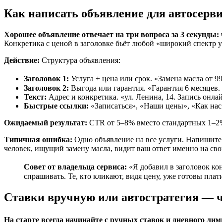
Как написать объявление для автосерви
Хорошее объявление отвечает на три вопроса за 3 секунды: 
Конкретика с ценой в заголовке бьёт любой «широкий спектр у
Действие:
Структура объявления:
Заголовок 1:
Услуга + цена или срок. «Замена масла от 9
Заголовок 2:
Выгода или гарантия. «Гарантия 6 месяцев.
Текст:
Адрес и конкретика. «ул. Ленина, 14. Запись онлай
Быстрые ссылки:
«Записаться», «Наши цены», «Как на
Ожидаемый результат:
CTR от 5–8% вместо стандартных 1–2%.
Типичная ошибка:
Одно объявление на все услуги. Напишите
человек, ищущий замену масла, видит ваш ответ именно на сво
Совет от владельца сервиса:
«Я добавил в заголовок кон
спрашивать. Те, кто кликают, видя цену, уже готовы плат
Ставки вручную или автостратегия — ч
На старте всегда начинайте с ручных ставок и дневного ли