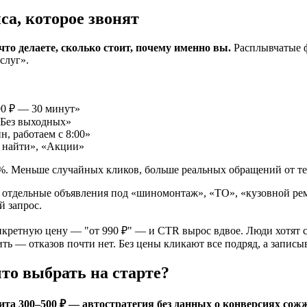
са, которое звонят
что делаете, сколько стоит, почему именно вы.
Расплывчатые ф
слуг».
90 ₽ — 30 минут»
 Без выходных»
н, работаем с 8:00»
с найти», «Акции»
 Меньше случайных кликов, больше реальных обращений от тех,
 отдельные объявления под «шиномонтаж», «ТО», «кузовной ре
й запрос.
кретную цену — "от 990 ₽" — и CTR вырос вдвое. Люди хотят сра
ить — отказов почти нет. Без цены кликают все подряд, а записы
то выбрать на старте?
мита 300–500 ₽ — автостратегия без данных о конверсиях сож