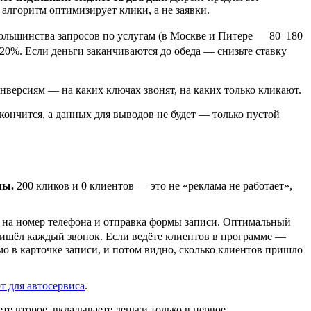
алгоритм оптимизирует клики, а не заявки.
большинства запросов по услугам (в Москве и Питере — 80–180
20%. Если деньги заканчиваются до обеда — снизьте ставку
нверсиям — на каких ключах звонят, на каких только кликают.
кончится, а данных для выводов не будет — только пустой
мы.
200 кликов и 0 клиентов — это не «реклама не работает»,
 на номер телефона и отправка формы записи. Оптимальный
а пришёл каждый звонок. Если ведёте клиентов в программе —
о в карточке записи, и потом видно, сколько клиентов пришло
 для автосервиса
.
те второе, вкладываете деньги только в первое.