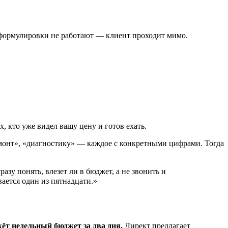
ормулировки не работают — клиент проходит мимо.
 кто уже видел вашу цену и готов ехать.
монт», «диагностику» — каждое с конкретными цифрами. Тогда
зу понять, влезет ли в бюджет, а не звонить и
вается один из пятнадцати.»
жёт недельный бюджет за два дня.
Директ предлагает