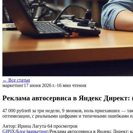
← Все статьи
маркетинг
17 июня 2026 г.
·
16
мин чтения
Реклама автосервиса в Яндекс Директ: 
47 000 рублей за три недели, 9 звонков, ноль приехавших — та
оптимизации, с реальными цифрами и типичными ошибками на
Автор:
Ирина Лагута
·
64
просмотров
GIPIX
/
Блог
/
маркетинг
/
Реклама автосервиса в Яндекс Директ: к