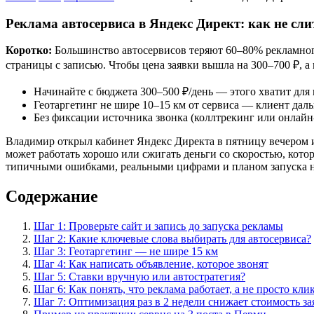
Реклама автосервиса в Яндекс Директ: как не сли
Коротко:
Большинство автосервисов теряют 60–80% рекламного
страницы с записью. Чтобы цена заявки вышла на 300–700 ₽, а
Начинайте с бюджета 300–500 ₽/день — этого хватит для
Геотаргетинг не шире 10–15 км от сервиса — клиент даль
Без фиксации источника звонка (коллтрекинг или онлайн
Владимир открыл кабинет Яндекс Директа в пятницу вечером и 
может работать хорошо или сжигать деньги со скоростью, кото
типичными ошибками, реальными цифрами и планом запуска н
Содержание
Шаг 1: Проверьте сайт и запись до запуска рекламы
Шаг 2: Какие ключевые слова выбирать для автосервиса?
Шаг 3: Геотаргетинг — не шире 15 км
Шаг 4: Как написать объявление, которое звонят
Шаг 5: Ставки вручную или автостратегия?
Шаг 6: Как понять, что реклама работает, а не просто кли
Шаг 7: Оптимизация раз в 2 недели снижает стоимость за