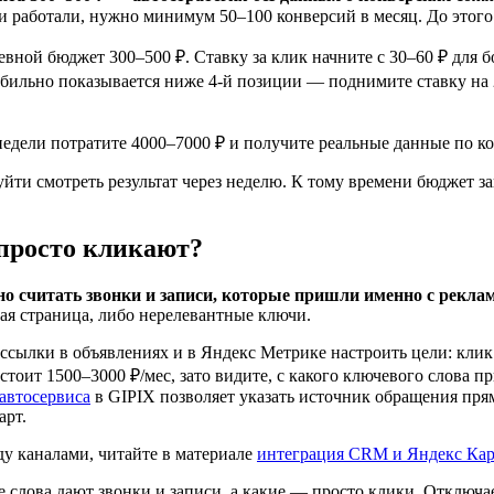
 работали, нужно минимум 50–100 конверсий в месяц. До этого 
ной бюджет 300–500 ₽. Ставку за клик начните с 30–60 ₽ для 
табильно показывается ниже 4-й позиции — поднимите ставку на 
едели потратите 4000–7000 ₽ и получите реальные данные по ко
йти смотреть результат через неделю. К тому времени бюджет за
 просто кликают?
о считать звонки и записи, которые пришли именно с рекла
ная страница, либо нерелевантные ключи.
ылки в объявлениях и в Яндекс Метрике настроить цели: клик
): стоит 1500–3000 ₽/мес, зато видите, с какого ключевого слов
 автосервиса
в GIPIX позволяет указать источник обращения прям
арт.
жду каналами, читайте в материале
интеграция CRM и Яндекс Карт
 слова дают звонки и записи, а какие — просто клики. Отключае