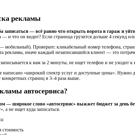
уска рекламы
ба записаться — всё равно что открыть ворота в гараж и уйт
л — и что он видит? Если страница грузится дольше 4 секунд и
— мобильный). Проверьте: кликабельный номер телефона, страни
рта рекламы, иначе каждый незаписавшийся клиент — это потрач
аписывается к вам за 2 минуты, не ищет телефон и не уходит к 
где написано «широкий спектр услуг и доступные цены». Нужно
 конкретных страниц в 3–4 раза выше.
екламы автосервиса?
ом — широкое слово «автосервис» выжжет бюджет за день без
, а не ищет куда записаться.
а:
я стоимость