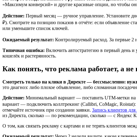
«Максимум конверсий» и другие красивые опции, но чтобы они
Действие:
Первый месяц — ручное управление. Установите днев
₽). Смотрите на позицию показов в отчёте: если объявление с
или уменьшите список ключей.
Ожидаемый результат:
Контролируемый расход. За первые 2 н
Типичная ошибка:
Включить автостратегию в первый день и у
кошелёк и растерянность.
Как понять, что реклама работает, а не
Смотреть только на клики в Директе — бессмысленно: нужн
это диагноз: либо плохое объявление, либо сломанная посадоч
Действие:
Минимальный вариант — поставить UTM-метки на сс
вариант — подключить коллтрекинг (Callibri, CoMagic, Roistat
отмечайте источник при создании заявки.
Запись клиентов для
из Директа, сколько — по рекомендации, сколько — с Яндекс К
О том, как связать рекламу с картами и не терять клиентов ме
Ожидаемый результат:
Через 2 недели видите, какие ключевые