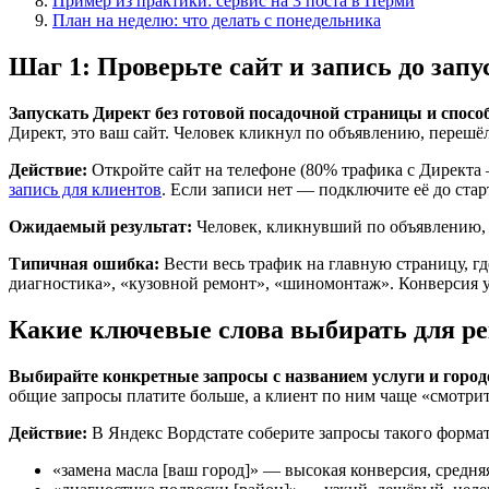
Пример из практики: сервис на 3 поста в Перми
План на неделю: что делать с понедельника
Шаг 1: Проверьте сайт и запись до зап
Запускать Директ без готовой посадочной страницы и спосо
Директ, это ваш сайт. Человек кликнул по объявлению, перешё
Действие:
Откройте сайт на телефоне (80% трафика с Директа 
запись для клиентов
. Если записи нет — подключите её до ста
Ожидаемый результат:
Человек, кликнувший по объявлению, з
Типичная ошибка:
Вести весь трафик на главную страницу, 
диагностика», «кузовной ремонт», «шиномонтаж». Конверсия у
Какие ключевые слова выбирать для р
Выбирайте конкретные запросы с названием услуги и город
общие запросы платите больше, а клиент по ним чаще «смотрит»
Действие:
В Яндекс Вордстате соберите запросы такого формат
«замена масла [ваш город]» — высокая конверсия, средня