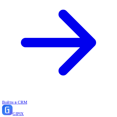
Войти в CRM
GI
PIX