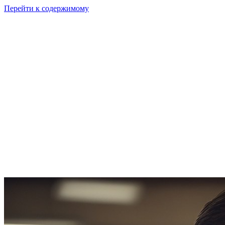
Перейти к содержимому
GI
PIX
Продукт
Калькуляторы
Тарифы
Ресурсы
RU
Войти
Начать
Начать бесплатно