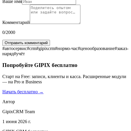
Ваше имя
Комментарий
0
/2000
Отправить комментарий
#
автосервис
#
crm
#
gipixcrm
#
нормо-час
#
ценообразование
#
заказ-
наряд
#
учёт
Попробуйте GIPIX бесплатно
Старт на Free: записи, клиенты и касса. Расширенные модули
— на Pro и Business
Начать бесплатно →
Автор
GipixCRM Team
1 июня 2026 г.