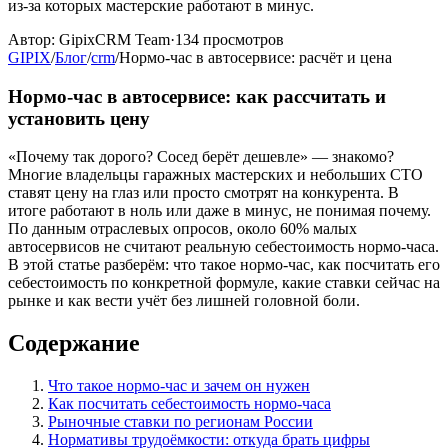
из-за которых мастерские работают в минус.
Автор:
GipixCRM Team
·
134
просмотров
GIPIX
/
Блог
/
crm
/
Нормо-час в автосервисе: расчёт и цена
Нормо-час в автосервисе: как рассчитать и
установить цену
«Почему так дорого? Сосед берёт дешевле» — знакомо?
Многие владельцы гаражных мастерских и небольших СТО
ставят цену на глаз или просто смотрят на конкурента. В
итоге работают в ноль или даже в минус, не понимая почему.
По данным отраслевых опросов, около 60% малых
автосервисов не считают реальную себестоимость нормо-часа.
В этой статье разберём: что такое нормо-час, как посчитать его
себестоимость по конкретной формуле, какие ставки сейчас на
рынке и как вести учёт без лишней головной боли.
Содержание
Что такое нормо-час и зачем он нужен
Как посчитать себестоимость нормо-часа
Рыночные ставки по регионам России
Нормативы трудоёмкости: откуда брать цифры