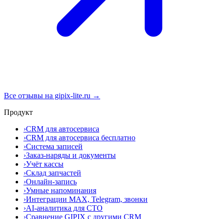
Все отзывы на gipix-lite.ru →
Продукт
›
CRM для автосервиса
›
CRM для автосервиса бесплатно
›
Система записей
›
Заказ-наряды и документы
›
Учёт кассы
›
Склад запчастей
›
Онлайн-запись
›
Умные напоминания
›
Интеграции MAX, Telegram, звонки
›
AI-аналитика для СТО
›
Сравнение GIPIX с другими CRM