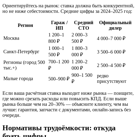
Ориентируйтесь на рынок: ставка должна быть конкурентной,
но не ниже себестоимости. Средние цифры за 2024–2025 год:
Гараж /
Средний
Официальный
Регион
ИП
СТО
дилер
1 200–1
2 000–3
Москва
4 000–7 000 ₽
800 ₽
500 ₽
1 000–1
1 800–3
Санкт-Петербург
3 500–6 000 ₽
500 ₽
000 ₽
700–1 200
1 200–2
Регионы (город 500
2 500–4 500 ₽
тыс.+)
₽
000 ₽
900–1 500
редко
Малые города
500–900 ₽
присутствуют
₽
Если ваша расчётная ставка выходит ниже рынка — поищите,
где можно срезать расходы или повысить КПД. Если выше
рынка больше чем на 20–30% — объясните клиенту, чем вы
лучше: гарантия, запчасти с документами, онлайн-запись без
очереди.
Нормативы трудоёмкости: откуда
брать цифры