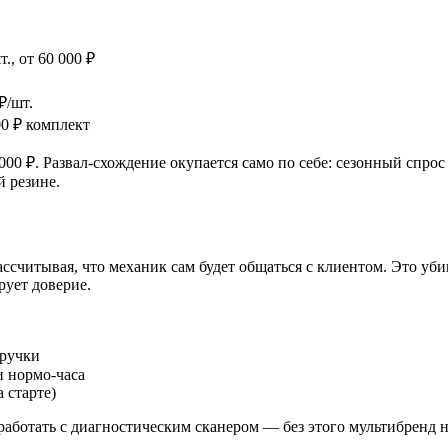
, от 60 000 ₽
₽/шт.
0 ₽ комплект
0 ₽. Развал-схождение окупается само по себе: сезонный спрос 
й резине.
ассчитывая, что механик сам будет общаться с клиентом. Это у
рует доверие.
ыручки
и нормо-часа
 старте)
аботать с диагностическим сканером — без этого мультибренд не