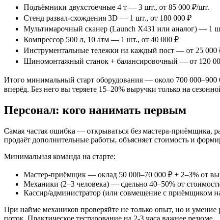
Подъёмники двухстоечные 4 т — 3 шт., от 85 000 ₽/шт.
Стенд развал-схождения 3D — 1 шт., от 180 000 ₽
Мультимарочный сканер (Launch X431 или аналог) — 1 шт.
Компрессор 500 л, 10 атм — 1 шт., от 40 000 ₽
Инструментальные тележки на каждый пост — от 25 000 
Шиномонтажный станок + балансировочный — от 120 00
Итого минимальный старт оборудования — около 700 000–900 00
вперёд. Без него вы теряете 15–20% выручки только на сезонно
Персонал: кого нанимать первым
Самая частая ошибка — открываться без мастера-приёмщика, р
продаёт дополнительные работы, объясняет стоимость и форми
Минимальная команда на старте:
Мастер-приёмщик — оклад 50 000–70 000 ₽ + 2–3% от в
Механики (2–3 человека) — сдельно 40–50% от стоимост
Кассир/администратор (или совмещение с приёмщиком на
При найме механиков проверяйте не только опыт, но и умение р
поток. Практическое тестирование на 2-3 часа важнее резюме.