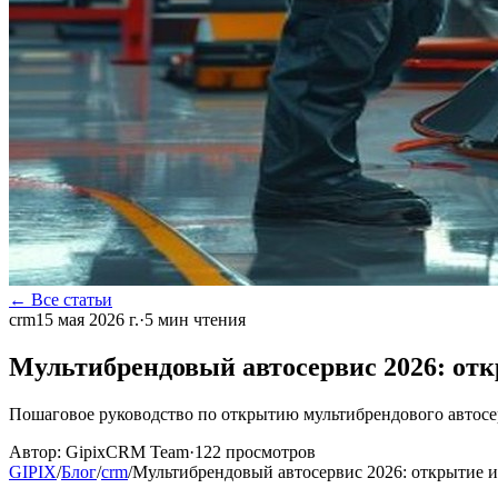
← Все статьи
crm
15 мая 2026 г.
·
5
мин чтения
Мультибрендовый автосервис 2026: от
Пошаговое руководство по открытию мультибрендового автосер
Автор:
GipixCRM Team
·
122
просмотров
GIPIX
/
Блог
/
crm
/
Мультибрендовый автосервис 2026: открытие 