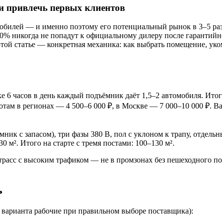
и привлечь первых клиентов
билей — и именно поэтому его потенциальный рынок в 3–5 раз 
70% никогда не попадут к официальному дилеру после гарантийн
этой статье — конкретная механика: как выбрать помещение, уко
6 часов в день каждый подъёмник даёт 1,5–2 автомобиля. Итого:
там в регионах — 4 500–6 000 ₽, в Москве — 7 000–10 000 ₽. В
мник с запасом), три фазы 380 В, пол с уклоном к трапу, отдел
 м². Итого на старте с тремя постами: 100–130 м².
расс с высоким трафиком — не в промзонах без пешеходного по
ь
а варианта рабочие при правильном выборе поставщика):