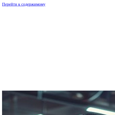
Перейти к содержимому
GI
PIX
Продукт
Калькуляторы
Тарифы
Ресурсы
RU
Войти
Начать
Начать бесплатно