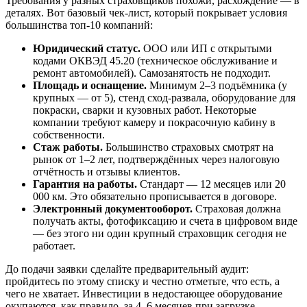
Требования у разных страховщиков похожи, расхождение — в
деталях. Вот базовый чек-лист, который покрывает условия
большинства топ-10 компаний:
Юридический статус.
ООО или ИП с открытыми
кодами ОКВЭД 45.20 (техническое обслуживание и
ремонт автомобилей). Самозанятость не подходит.
Площадь и оснащение.
Минимум 2–3 подъёмника (у
крупных — от 5), стенд сход-развала, оборудование для
покраски, сварки и кузовных работ. Некоторые
компании требуют камеру и покрасочную кабину в
собственности.
Стаж работы.
Большинство страховых смотрят на
рынок от 1–2 лет, подтверждённых через налоговую
отчётность и отзывы клиентов.
Гарантия на работы.
Стандарт — 12 месяцев или 20
000 км. Это обязательно прописывается в договоре.
Электронный документооборот.
Страховая должна
получать акты, фотофиксацию и счета в цифровом виде
— без этого ни один крупный страховщик сегодня не
работает.
До подачи заявки сделайте предварительный аудит:
пройдитесь по этому списку и честно отметьте, что есть, а
чего не хватает. Инвестиции в недостающее оборудование
окупаются, как правило, за 4–6 месяцев при загрузке