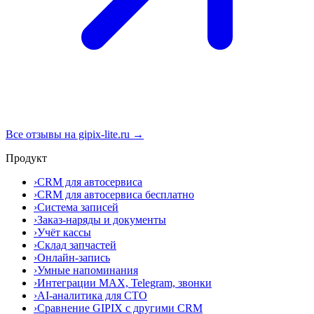
Все отзывы на gipix-lite.ru →
Продукт
›
CRM для автосервиса
›
CRM для автосервиса бесплатно
›
Система записей
›
Заказ-наряды и документы
›
Учёт кассы
›
Склад запчастей
›
Онлайн-запись
›
Умные напоминания
›
Интеграции MAX, Telegram, звонки
›
AI-аналитика для СТО
›
Сравнение GIPIX с другими CRM