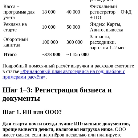
Касса +
Фискальный
программа для
18 000
40 000
регистратор + ОФД
учёта
+ ПО
Реклама на
Яндекс Карты,
10 000
50 000
старте
Авито, вывеска
Запчасти,
Оборотный
100 000
300 000
расходники,
капитал
зарплата 1–2 мес.
Итого
~378 000
~1 155 000
Подробный помесячный расчёт выручки и расходов смотрите
в статье
«Финансовый план автосервиса на год: шаблон с
примерами расчёта»
.
Шаг 1–3: Регистрация бизнеса и
документы
Шаг 1. ИП или ООО?
Для старта почти всегда лучше ИП: меньше документов,
проще вывести деньги, налоговая нагрузка ниже.
ООО
имеет смысл, если партнёров несколько или планируете