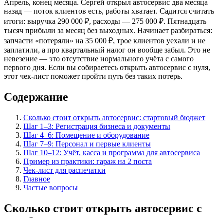
Апрель, конец месяца. Сергей открыл автосервис два месяца
назад — поток клиентов есть, работы хватает. Садится считать
итоги: выручка 290 000 ₽, расходы — 275 000 ₽. Пятнадцать
тысяч прибыли за месяц без выходных. Начинает разбираться:
запчасти «потеряли» на 35 000 ₽, трое клиентов уехали и не
заплатили, а про квартальный налог он вообще забыл. Это не
невезение — это отсутствие нормального учёта с самого
первого дня. Если вы собираетесь открыть автосервис с нуля,
этот чек-лист поможет пройти путь без таких потерь.
Содержание
Сколько стоит открыть автосервис: стартовый бюджет
Шаг 1–3: Регистрация бизнеса и документы
Шаг 4–6: Помещение и оборудование
Шаг 7–9: Персонал и первые клиенты
Шаг 10–12: Учёт, касса и программа для автосервиса
Пример из практики: гараж на 2 поста
Чек-лист для распечатки
Главное
Частые вопросы
Сколько стоит открыть автосервис с