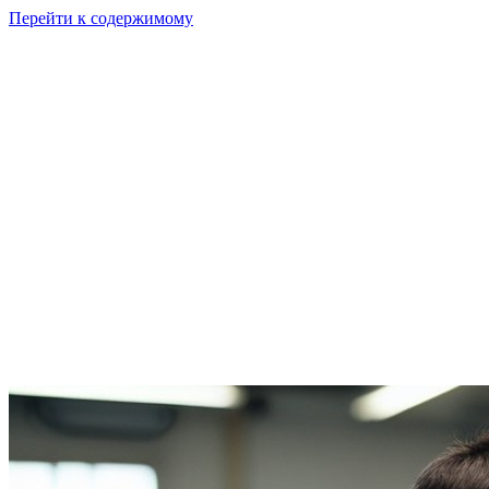
Перейти к содержимому
GI
PIX
Продукт
Калькуляторы
Тарифы
Ресурсы
RU
Войти
Начать
Начать бесплатно