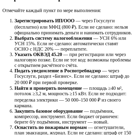
Отмечайте каждый пункт по мере выполнения:
Зарегистрировать ИП/ООО
— через Госуслуги
(бесплатно) или МФЦ (800 ₽). Если не сделано: нельзя
официально принимать деньги и нанимать сотрудников.
Выбрать систему налогообложения
— УСН 6% или
УСН 15%. Если не сделано: автоматически ставят
ОСНО с НДС 20% — переплатите.
Указать ОКВЭД 45.20
— при регистрации или через
налоговую позже. Если не тот код: возможны проблемы
с открытием расчётного счёта.
Подать уведомление в Роспотребнадзор
— через
Госуслуги, раздел «Бизнес». Если не сделано: штраф до
20 000 ₽ при первой проверке.
Найти и проверить помещение
— площадь ≥40 м²,
потолок ≥3,2 м, мощность ≥15 кВт. Если не подходит:
переделка электрики — 50 000–150 000 ₽ из своего
кармана.
Закупить базовое оборудование
— подъёмник,
компрессор, инструмент. Если бюджет ограничен:
берите б/у подъёмник, инструмент — новый.
Оснастить по пожарным нормам
— огнетушители,
план эвакуации, журнал. Если не сделано: штраф от 150