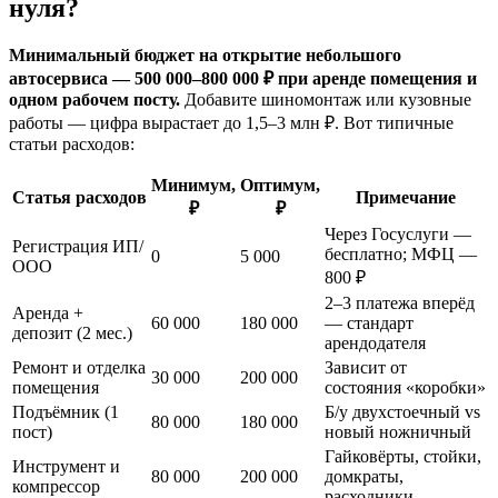
нуля?
Минимальный бюджет на открытие небольшого
автосервиса — 500 000–800 000 ₽ при аренде помещения и
одном рабочем посту.
Добавите шиномонтаж или кузовные
работы — цифра вырастает до 1,5–3 млн ₽. Вот типичные
статьи расходов:
Минимум,
Оптимум,
Статья расходов
Примечание
₽
₽
Через Госуслуги —
Регистрация ИП/
бесплатно; МФЦ —
0
5 000
ООО
800 ₽
2–3 платежа вперёд
Аренда +
60 000
180 000
— стандарт
депозит (2 мес.)
арендодателя
Ремонт и отделка
Зависит от
30 000
200 000
помещения
состояния «коробки»
Подъёмник (1
Б/у двухстоечный vs
80 000
180 000
пост)
новый ножничный
Гайковёрты, стойки,
Инструмент и
80 000
200 000
домкраты,
компрессор
расходники