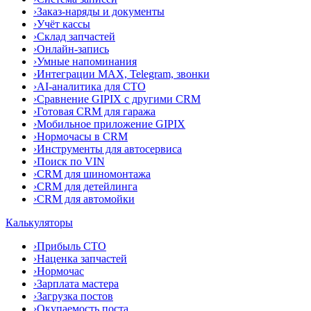
›
Заказ-наряды и документы
›
Учёт кассы
›
Склад запчастей
›
Онлайн-запись
›
Умные напоминания
›
Интеграции MAX, Telegram, звонки
›
AI-аналитика для СТО
›
Сравнение GIPIX с другими CRM
›
Готовая CRM для гаража
›
Мобильное приложение GIPIX
›
Нормочасы в CRM
›
Инструменты для автосервиса
›
Поиск по VIN
›
CRM для шиномонтажа
›
CRM для детейлинга
›
CRM для автомойки
Калькуляторы
›
Прибыль СТО
›
Наценка запчастей
›
Нормочас
›
Зарплата мастера
›
Загрузка постов
›
Окупаемость поста