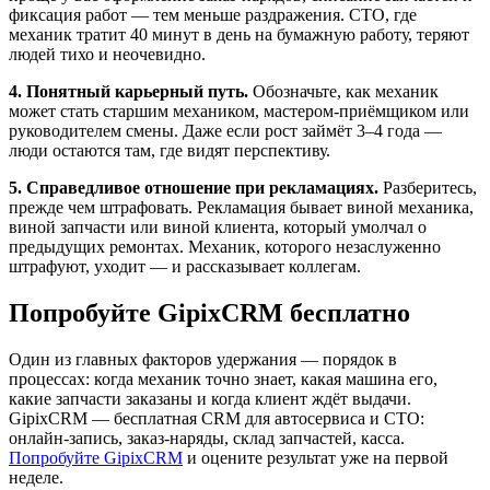
фиксация работ — тем меньше раздражения. СТО, где
механик тратит 40 минут в день на бумажную работу, теряют
людей тихо и неочевидно.
4. Понятный карьерный путь.
Обозначьте, как механик
может стать старшим механиком, мастером-приёмщиком или
руководителем смены. Даже если рост займёт 3–4 года —
люди остаются там, где видят перспективу.
5. Справедливое отношение при рекламациях.
Разберитесь,
прежде чем штрафовать. Рекламация бывает виной механика,
виной запчасти или виной клиента, который умолчал о
предыдущих ремонтах. Механик, которого незаслуженно
штрафуют, уходит — и рассказывает коллегам.
Попробуйте GipixCRM бесплатно
Один из главных факторов удержания — порядок в
процессах: когда механик точно знает, какая машина его,
какие запчасти заказаны и когда клиент ждёт выдачи.
GipixCRM — бесплатная CRM для автосервиса и СТО:
онлайн-запись, заказ-наряды, склад запчастей, касса.
Попробуйте GipixCRM
и оцените результат уже на первой
неделе.