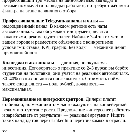
проработавший три месяца на шиномонтаже, выглядят в
резюме похоже. Эти площадки работают, но требуют жёсткого
фильтра на этапе первичного отбора.
Профессиональные Telegram-каналы и чаты
—
недооценённый канал. В каждом регионе есть чаты
автомехаников: там обсуждают инструмент, делятся
вакансиями, рекомендуют коллег. Найдите 3–4 таких чата в
вашем городе и разместите объявление с конкретными
условиями: ставка, KPI, график. Без воды — механики ценят
прямолинейность.
Колледжи и автошколы
— длинная, но окупаемая
инвестиция. Договоритесь о практике со 2–3 курса: вы берёте
студентов на полставки, они учатся на реальных автомобилях.
30–40% из них остаются после выпуска. Стоимость найма
такого специалиста — ноль рублей, лояльность —
максимальная.
Переманивание из дилерских центров.
Дилеры платят
стабильно, но механики там часто жалуются на конвейерный
режим и отсутствие роста. Предложение «интереснее работать
и зарабатывать от результата» — реальный аргумент. Ищите
таких кандидатов через LinkedIn и через знакомых в отрасли.