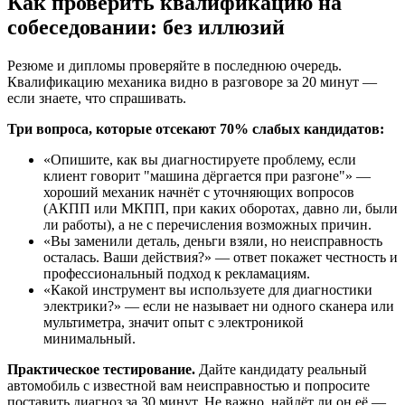
Как проверить квалификацию на
собеседовании: без иллюзий
Резюме и дипломы проверяйте в последнюю очередь.
Квалификацию механика видно в разговоре за 20 минут —
если знаете, что спрашивать.
Три вопроса, которые отсекают 70% слабых кандидатов:
«Опишите, как вы диагностируете проблему, если
клиент говорит "машина дёргается при разгоне"» —
хороший механик начнёт с уточняющих вопросов
(АКПП или МКПП, при каких оборотах, давно ли, были
ли работы), а не с перечисления возможных причин.
«Вы заменили деталь, деньги взяли, но неисправность
осталась. Ваши действия?» — ответ покажет честность и
профессиональный подход к рекламациям.
«Какой инструмент вы используете для диагностики
электрики?» — если не называет ни одного сканера или
мультиметра, значит опыт с электроникой
минимальный.
Практическое тестирование.
Дайте кандидату реальный
автомобиль с известной вам неисправностью и попросите
поставить диагноз за 30 минут. Не важно, найдёт ли он её —