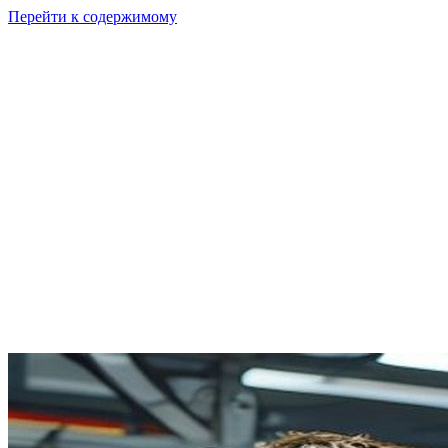
Перейти к содержимому
GI
PIX
Продукт
Калькуляторы
Тарифы
Ресурсы
RU
Войти
Начать
Начать бесплатно