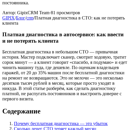
постоянника.
Автор:
GipixCRM Team
·
81
просмотров
GIPIX
/
Блог
/
crm
/
Платная диагностика в СТО: как не потерять
клиента
Платная диагностика в автосервисе: как ввести
и не потерять клиента
Бесплатная диагностика в небольшом СТО — привычная
история. Мастер подключает сканер, смотрит ходовую, тратит
сорок минут — а клиент говорит «спасибо, я подумаю» и едет
чинить машину туда, где дешевле. По оценкам владельцев
гаражей, от 20 до 35% машин после бесплатной диагностики
на ремонт не возвращаются. Это не мелочи — это несколько
десятков тысяч рублей в месяц, которые просто уходят в
никуда. В этой статье разберём, как сделать диагностику
платной, не распугать постоянников и выстроить доверие с
первого визита.
Содержание
Почему бесплатная диагностика — это убыток
Сколько денег СТО теряет каждый месяц