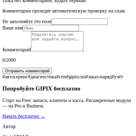
Пока нет комментариев. Будьте первым!
Комментарии проходят автоматическую проверку на спам.
Не заполняйте это поле
Ваше имя
Комментарий
0
/2000
Отправить комментарий
#
автосервис
#
диагностика
#
crm
#
gipixcrm
#
заказ-наряд
#
учёт
Попробуйте GIPIX бесплатно
Старт на Free: записи, клиенты и касса. Расширенные модули
— на Pro и Business
Начать бесплатно →
Автор