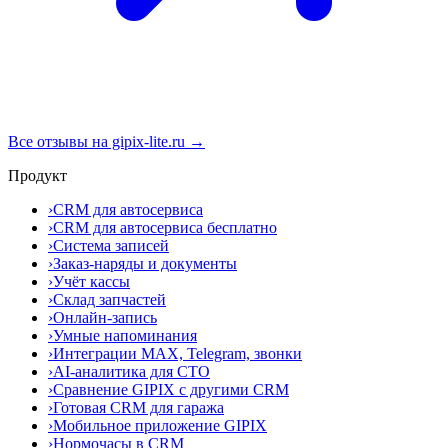
Все отзывы на gipix-lite.ru →
Продукт
›
CRM для автосервиса
›
CRM для автосервиса бесплатно
›
Система записей
›
Заказ-наряды и документы
›
Учёт кассы
›
Склад запчастей
›
Онлайн-запись
›
Умные напоминания
›
Интеграции MAX, Telegram, звонки
›
AI-аналитика для СТО
›
Сравнение GIPIX с другими CRM
›
Готовая CRM для гаража
›
Мобильное приложение GIPIX
›
Нормочасы в CRM