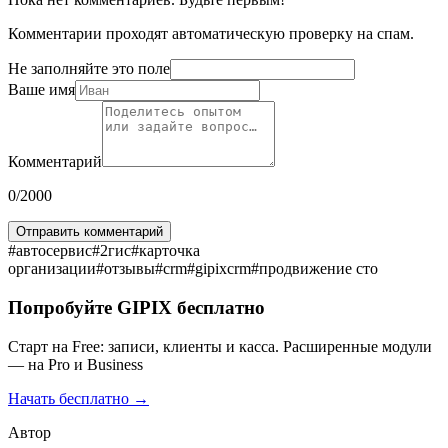
Комментарии проходят автоматическую проверку на спам.
Не заполняйте это поле
Ваше имя
Комментарий
0
/2000
Отправить комментарий
#
автосервис
#
2гис
#
карточка
организации
#
отзывы
#
crm
#
gipixcrm
#
продвижение стo
Попробуйте GIPIX бесплатно
Старт на Free: записи, клиенты и касса. Расширенные модули
— на Pro и Business
Начать бесплатно →
Автор