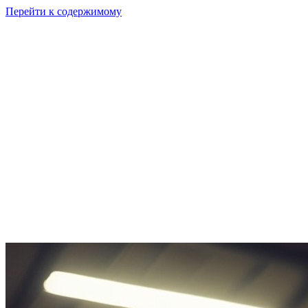
Перейти к содержимому
GI
PIX
Продукт
Калькуляторы
Тарифы
Ресурсы
RU
Войти
Начать
Начать бесплатно