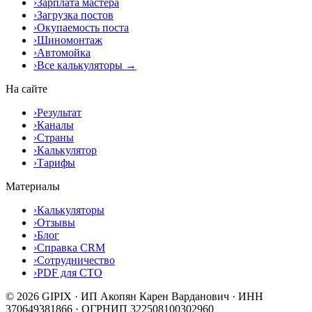
›
Зарплата мастера
›
Загрузка постов
›
Окупаемость поста
›
Шиномонтаж
›
Автомойка
›
Все калькуляторы →
На сайте
›
Результат
›
Каналы
›
Страны
›
Калькулятор
›
Тарифы
Материалы
›
Калькуляторы
›
Отзывы
›
Блог
›
Справка CRM
›
Сотрудничество
›
PDF для СТО
© 2026 GIPIX · ИП Акопян Карен Варданович · ИНН
370649381866 · ОГРНИП 322508100302960