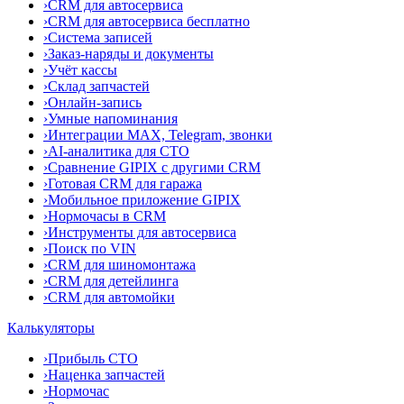
›
CRM для автосервиса
›
CRM для автосервиса бесплатно
›
Система записей
›
Заказ-наряды и документы
›
Учёт кассы
›
Склад запчастей
›
Онлайн-запись
›
Умные напоминания
›
Интеграции MAX, Telegram, звонки
›
AI-аналитика для СТО
›
Сравнение GIPIX с другими CRM
›
Готовая CRM для гаража
›
Мобильное приложение GIPIX
›
Нормочасы в CRM
›
Инструменты для автосервиса
›
Поиск по VIN
›
CRM для шиномонтажа
›
CRM для детейлинга
›
CRM для автомойки
Калькуляторы
›
Прибыль СТО
›
Наценка запчастей
›
Нормочас