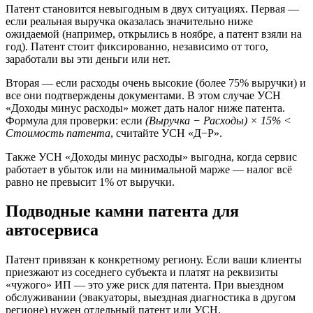
Патент становится невыгодным в двух ситуациях. Первая —
если реальная выручка оказалась значительно ниже
ожидаемой (например, открылись в ноябре, а патент взяли на
год). Патент стоит фиксированно, независимо от того,
заработали вы эти деньги или нет.
Вторая — если расходы очень высокие (более 75% выручки) и
все они подтверждены документами. В этом случае УСН
«Доходы минус расходы» может дать налог ниже патента.
Формула для проверки: если
(Выручка − Расходы) × 15% <
Стоимость патента
, считайте УСН «Д−Р».
Также УСН «Доходы минус расходы» выгодна, когда сервис
работает в убыток или на минимальной марже — налог всё
равно не превысит 1% от выручки.
Подводные камни патента для
автосервиса
Патент привязан к конкретному региону. Если ваши клиенты
приезжают из соседнего субъекта и платят на реквизиты
«чужого» ИП — это уже риск для патента. При выездном
обслуживании (эвакуаторы, выездная диагностика в другом
регионе) нужен отдельный патент или УСН.