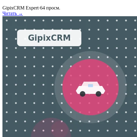
GipixCRM Expert
·
64
просм.
Читать →