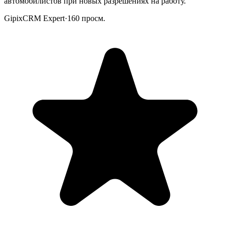
автомобилистов при новых разрешениях на работу.
GipixCRM Expert
·
160
просм.