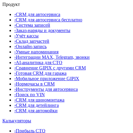
Продукт
›
CRM для автосервиса
›
CRM для автосервиса бесплатно
›
Система записей
›
Заказ-наряды и документы
›
Учёт кассы
›
Склад запчастей
›
Онлайн-запись
›
Умные напоминания
›
Интеграции MAX, Telegram, звонки
›
AI-аналитика для СТО
›
Сравнение GIPIX с другими CRM
›
Готовая CRM для гаража
›
Мобильное приложение GIPIX
›
Нормочасы в CRM
›
Инструменты для автосервиса
›
Поиск по VIN
›
CRM для шиномонтажа
›
CRM для детейлинга
›
CRM для автомойки
Калькуляторы
›
Прибыль СТО