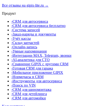
Все отзывы на gipix-lite.ru →
Продукт
›
CRM для автосервиса
›
CRM для автосервиса бесплатно
›
Система записей
›
Заказ-наряды и документы
›
Учёт кассы
›
Склад запчастей
›
Онлайн-запись
›
Умные напоминания
›
Интеграции MAX, Telegram, звонки
›
AI-аналитика для СТО
›
Сравнение GIPIX с другими CRM
›
Готовая CRM для гаража
›
Мобильное приложение GIPIX
›
Нормочасы в CRM
›
Инструменты для автосервиса
›
Поиск по VIN
›
CRM для шиномонтажа
›
CRM для детейлинга
›
CRM для автомойки