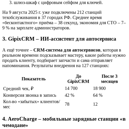
шлюз-шкаф с цифровым сейфом для ключей.
На 9 августа 2025 г. уже подключены 212 станций
техобслуживания в 37 городах РФ. Среднее время
«бесконтактного» приёма – 38 секунд, экономия для СТО – 7–
9 % на зарплате администраторов.
3. GipixCRM – ИИ-ассистент для автосервиса
А ещё точнее –
CRM-система для автосервисов
, которая в
реальном времени подсказывает мастеру, какие работы нужно
продать клиенту, подбирает запчасти и сама отправляет
напоминания. Результаты внедрения на 127 станциях:
До
После 3
Показатель
GipixCRM
месяцев
14 700
18 900
Средний чек, ₽
Конверсия звонка в запись
42 %
64 %
Кол-во «забытых» клиентов/
78
12
мес
4. AeroCharge – мобильные зарядные станции «в
чемодане»