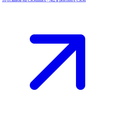
10 отзывов на CRMindex · №2 в рейтинге CRM