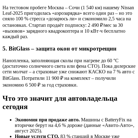
На тестовом пробеге Москва – Сочи (1 540 км) нашему Nissan
Leaf-2025 пригодилась «аэрозарядка» всего один раз – но это
сняло 100 % стресса «дозарюсь ли» и сэкономило 2,5 часа на
остановках. Стартап продаёт подписку: 2 490 ₽/мес за 30
«вызовов» зарядного квадрокоптера и 10 кВт·ч бесплатно
каждый раз.
5. BitGlass – защита окон от микротрещин
Нанопленка, заполняющая сколы при нагреве до 60 °C
(достаточно солнечного света или фена СТО). Пока дилерские
сети молчат – а страховые уже снижают КАСКО на 7 % авто с
BitGlass. Потратили 11 900 ₽ на комплект – получили
экономию 6 500 ₽ за год страховки.
Что это значит для автовладельца
сегодня
Экономия при продаже авто.
Машины с BatteryFix на
вторичке берут на 4,6 % дороже (данные «Авито-Авто»,
август 2025).
Новые услуги СТО.
83 % станций в Москве уже