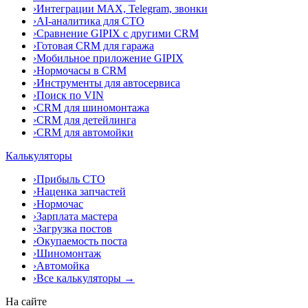
›
Интеграции MAX, Telegram, звонки
›
AI-аналитика для СТО
›
Сравнение GIPIX с другими CRM
›
Готовая CRM для гаража
›
Мобильное приложение GIPIX
›
Нормочасы в CRM
›
Инструменты для автосервиса
›
Поиск по VIN
›
CRM для шиномонтажа
›
CRM для детейлинга
›
CRM для автомойки
Калькуляторы
›
Прибыль СТО
›
Наценка запчастей
›
Нормочас
›
Зарплата мастера
›
Загрузка постов
›
Окупаемость поста
›
Шиномонтаж
›
Автомойка
›
Все калькуляторы →
На сайте