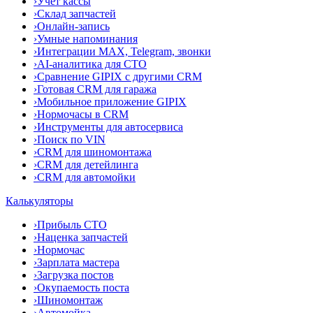
›
Учёт кассы
›
Склад запчастей
›
Онлайн-запись
›
Умные напоминания
›
Интеграции MAX, Telegram, звонки
›
AI-аналитика для СТО
›
Сравнение GIPIX с другими CRM
›
Готовая CRM для гаража
›
Мобильное приложение GIPIX
›
Нормочасы в CRM
›
Инструменты для автосервиса
›
Поиск по VIN
›
CRM для шиномонтажа
›
CRM для детейлинга
›
CRM для автомойки
Калькуляторы
›
Прибыль СТО
›
Наценка запчастей
›
Нормочас
›
Зарплата мастера
›
Загрузка постов
›
Окупаемость поста
›
Шиномонтаж
›
Автомойка