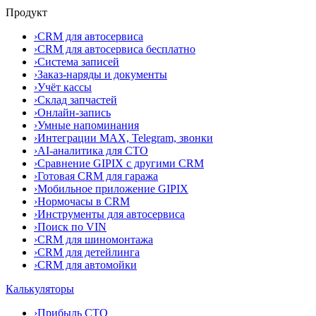
Продукт
›
CRM для автосервиса
›
CRM для автосервиса бесплатно
›
Система записей
›
Заказ-наряды и документы
›
Учёт кассы
›
Склад запчастей
›
Онлайн-запись
›
Умные напоминания
›
Интеграции MAX, Telegram, звонки
›
AI-аналитика для СТО
›
Сравнение GIPIX с другими CRM
›
Готовая CRM для гаража
›
Мобильное приложение GIPIX
›
Нормочасы в CRM
›
Инструменты для автосервиса
›
Поиск по VIN
›
CRM для шиномонтажа
›
CRM для детейлинга
›
CRM для автомойки
Калькуляторы
›
Прибыль СТО