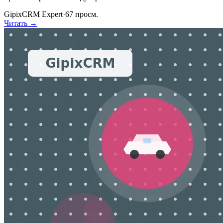
GipixCRM Expert
·
67
просм.
Читать →