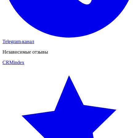
Telegram-канал
Независимые отзывы
CRM
index