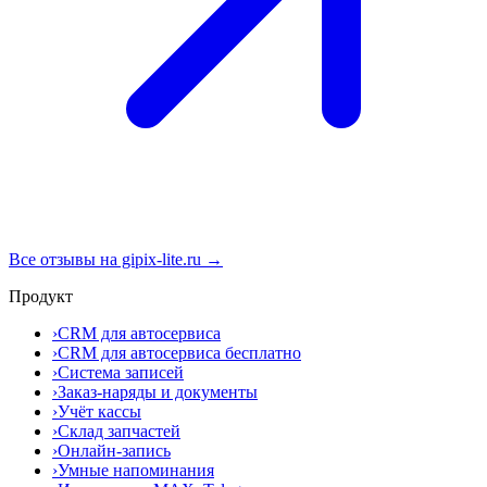
Все отзывы на gipix-lite.ru →
Продукт
›
CRM для автосервиса
›
CRM для автосервиса бесплатно
›
Система записей
›
Заказ-наряды и документы
›
Учёт кассы
›
Склад запчастей
›
Онлайн-запись
›
Умные напоминания