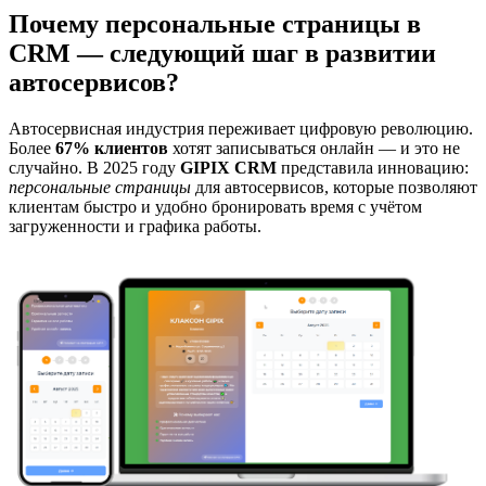
Почему персональные страницы в
CRM — следующий шаг в развитии
автосервисов?
Автосервисная индустрия переживает цифровую революцию.
Более
67% клиентов
хотят записываться онлайн — и это не
случайно. В 2025 году
GIPIX CRM
представила инновацию:
персональные страницы
для автосервисов, которые позволяют
клиентам быстро и удобно бронировать время с учётом
загруженности и графика работы.