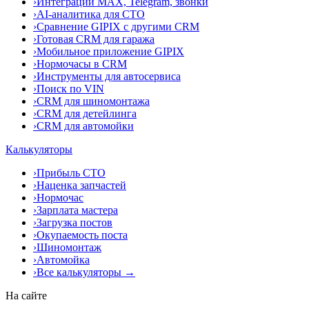
›
Интеграции MAX, Telegram, звонки
›
AI-аналитика для СТО
›
Сравнение GIPIX с другими CRM
›
Готовая CRM для гаража
›
Мобильное приложение GIPIX
›
Нормочасы в CRM
›
Инструменты для автосервиса
›
Поиск по VIN
›
CRM для шиномонтажа
›
CRM для детейлинга
›
CRM для автомойки
Калькуляторы
›
Прибыль СТО
›
Наценка запчастей
›
Нормочас
›
Зарплата мастера
›
Загрузка постов
›
Окупаемость поста
›
Шиномонтаж
›
Автомойка
›
Все калькуляторы →
На сайте