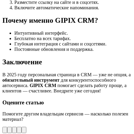
Разместите ссылку на сайте и в соцсетях.
Включите автоматические напоминания.
Почему именно GIPIX CRM?
Интуитивный интерфейс.
Бесплатно на всех тарифах.
Глубокая интеграция с сайтами и соцсетями.
Постоянные обновления и поддержка.
Заключение
В 2025 году персональная страница в CRM — уже не опция, а
обязательный инструмент
для конкурентоспособного
автосервиса.
GIPIX CRM
помогает сделать работу проще, а
клиентов — счастливее. Внедрите уже сегодня!
Оцените статью
Помогите другим владельцам сервисов — насколько полезен
материал?