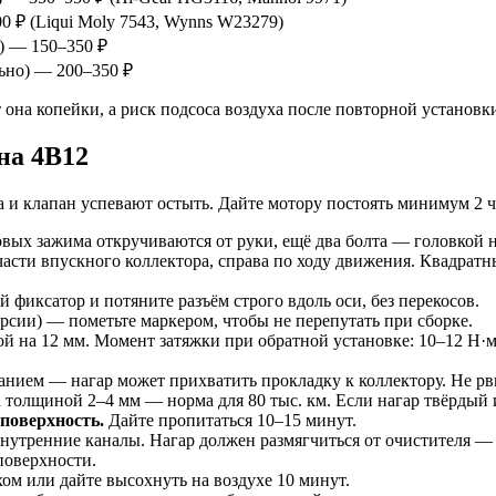
 ₽ (Liqui Moly 7543, Wynns W23279)
) — 150–350 ₽
ьно) — 200–350 ₽
на копейки, а риск подсоса воздуха после повторной установки
на 4B12
 и клапан успевают остыть. Дайте мотору постоять минимум 2 ч
вых зажима откручиваются от руки, ещё два болта — головкой н
асти впускного коллектора, справа по ходу движения. Квадратн
фиксатор и потяните разъём строго вдоль оси, без перекосов.
ерсии) — пометьте маркером, чтобы не перепутать при сборке.
ой на 12 мм. Момент затяжки при обратной установке: 10–12 Н·
анием — нагар может прихватить прокладку к коллектору. Не рв
 толщиной 2–4 мм — норма для 80 тыс. км. Если нагар твёрдый и
поверхность.
Дайте пропитаться 10–15 минут.
внутренние каналы. Нагар должен размягчиться от очистителя —
поверхности.
хом или дайте высохнуть на воздухе 10 минут.