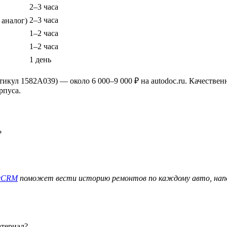
2–3 часа
2–3 часа
 аналог)
1–2 часа
1–2 часа
1 день
кул 1582A039) — около 6 000–9 000 ₽ на autodoc.ru. Качественные
рпуса.
?
ixCRM
поможет вести историю ремонтов по каждому авто, напом
атериал?