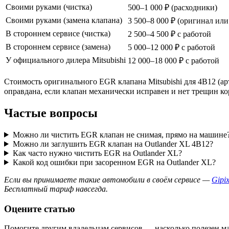
Своими руками (чистка)
500–1 000 ₽ (расходники)
Своими руками (замена клапана)
3 500–8 000 ₽ (оригинал или
В стороннем сервисе (чистка)
2 500–4 500 ₽ с работой
В стороннем сервисе (замена)
5 000–12 000 ₽ с работой
У официального дилера Mitsubishi
12 000–18 000 ₽ с работой
Стоимость оригинального EGR клапана Mitsubishi для 4B12 (арти
оправдана, если клапан механически исправен и нет трещин ко
Частые вопросы
Можно ли чистить EGR клапан не снимая, прямо на машине
Можно ли заглушить EGR клапан на Outlander XL 4B12?
Как часто нужно чистить EGR на Outlander XL?
Какой код ошибки при засоренном EGR на Outlander XL?
Если вы принимаете такие автомобили в своём сервисе —
Gip
Бесплатный тариф навсегда.
Оцените статью
Помогите другим владельцам сервисов — насколько полезен м