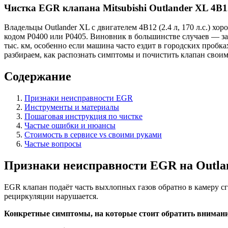
Чистка EGR клапана Mitsubishi Outlander XL 4B
Владельцы Outlander XL с двигателем 4B12 (2.4 л, 170 л.с.) хо
кодом P0400 или P0405. Виновник в большинстве случаев — за
тыс. км, особенно если машина часто ездит в городских пробках
разбираем, как распознать симптомы и почистить клапан своим
Содержание
Признаки неисправности EGR
Инструменты и материалы
Пошаговая инструкция по чистке
Частые ошибки и нюансы
Стоимость в сервисе vs своими руками
Частые вопросы
Признаки неисправности EGR на Outla
EGR клапан подаёт часть выхлопных газов обратно в камеру сг
рециркуляции нарушается.
Конкретные симптомы, на которые стоит обратить внимани