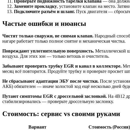
Проверьте подвижность тарелки клапана
— она должна 
Замените прокладку
, установите клапан на место. Затя
Подключите разъём и шланг.
Пуск двигателя — сбросьт
Частые ошибки и нюансы
Чистят только снаружи, не снимая клапан.
Народный способ 
нагаре работает только полное снятие и механическая чистка.
Повреждают уплотнительную поверхность.
Металлической щё
воздуха. Для этих зон — только ветошь и очиститель.
Забывают проверить трубку EGR и канал в коллекторе.
Мет
месяц всё повторится. Продуйте трубку и проверьте просвет ш
Не сбрасывают адаптации ЭБУ после чистки.
После установк
АКБ) обязателен — иначе холостой ход ещё несколько дней буд
Путают симптомы EGR с дроссельной заслонкой.
На 4B12 др
стабилизировались — проверьте дроссельную заслонку.
Стоимость: сервис vs своими руками
Вариант
Стоимость (Россия)