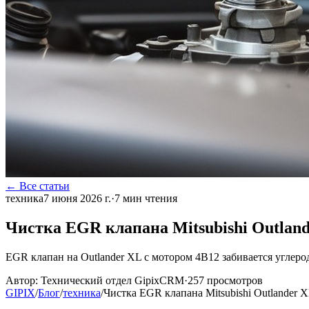
← Все статьи
техника
7 июня 2026 г.
·
7
мин чтения
Чистка EGR клапана Mitsubishi Outlan
EGR клапан на Outlander XL с мотором 4B12 забивается углеро
Автор:
Технический отдел GipixCRM
·
257
просмотров
GIPIX
/
Блог
/
техника
/
Чистка EGR клапана Mitsubishi Outlander 