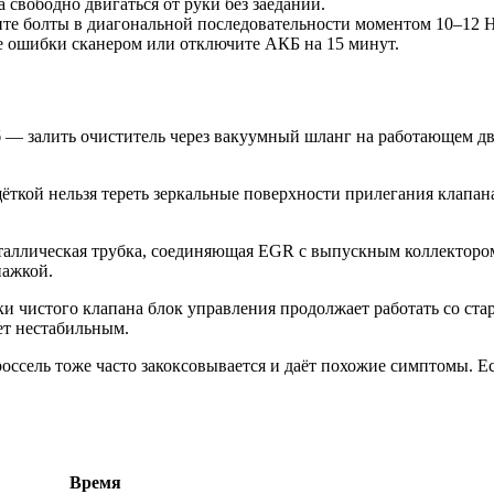
свободно двигаться от руки без заеданий.
ните болты в диагональной последовательности моментом 10–12 Н
е ошибки сканером или отключите АКБ на 15 минут.
— залить очиститель через вакуумный шланг на работающем дви
ткой нельзя тереть зеркальные поверхности прилегания клапана
аллическая трубка, соединяющая EGR с выпускным коллектором, 
пажкой.
и чистого клапана блок управления продолжает работать со ст
ет нестабильным.
оссель тоже часто закоксовывается и даёт похожие симптомы. Е
Время