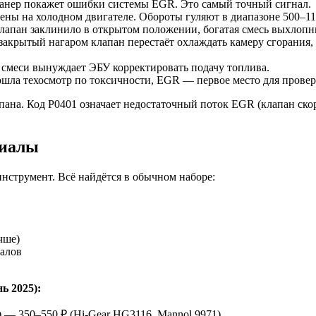
нер покажет ошибки системы EGR. Это самый точный сигнал.
ны на холодном двигателе. Обороты гуляют в диапазоне 500–11
апан заклинило в открытом положении, богатая смесь выхлопны
акрытый нагаром клапан перестаёт охлаждать камеру сгорания, 
смеси вынуждает ЭБУ корректировать подачу топлива.
шла техосмотр по токсичности, EGR — первое место для провер
апана. Код P0401 означает недостаточный поток EGR (клапан ско
риалы
нструмент. Всё найдётся в обычном наборе:
чше)
налов
ь 2025):
) — 350–550 ₽ (Hi-Gear HG3116, Mannol 9971)