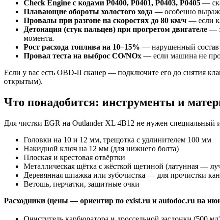
Check Engine с кодами P0400, P0401, P0403, P0405
— ска
Плавающие обороты холостого хода
— особенно выраже
Провалы при разгоне на скоростях до 80 км/ч
— если кл
Детонация (стук пальцев) при прогретом двигателе
— з
момента.
Рост расхода топлива на 10–15%
— нарушенный состав 
Провал теста на выброс CO/NOx
— если машина не про
Если у вас есть OBD-II сканер — подключите его до снятия кл
открытым).
Что понадобится: инструменты и мате
Для чистки EGR на Outlander XL 4B12 не нужен специальный и
Головки на 10 и 12 мм, трещотка с удлинителем 100 мм
Накидной ключ на 12 мм (для нижнего болта)
Плоская и крестовая отвёртки
Металлическая щётка с жёсткой щетиной (латунная — лу
Деревянная шпажка или зубочистка — для прочистки ка
Ветошь, перчатки, защитные очки
Расходники (цены — ориентир по exist.ru и autodoc.ru на июн
Очиститель карбюратора и дроссельной заслонки (500 мл