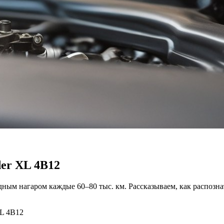
der XL 4B12
дным нагаром каждые 60–80 тыс. км. Рассказываем, как распозна
XL 4B12