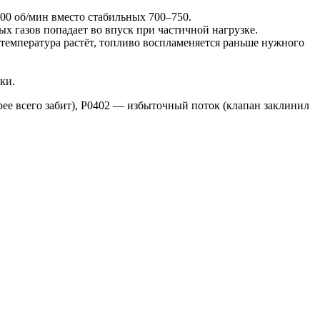
00 об/мин вместо стабильных 700–750.
х газов попадает во впуск при частичной нагрузке.
температура растёт, топливо воспламеняется раньше нужного
ки.
рее всего забит), P0402 — избыточный поток (клапан заклинил