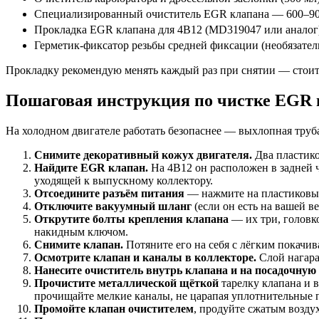
Специализированный очиститель EGR клапана — 600–900
Прокладка EGR клапана для 4B12 (MD319047 или аналог
Герметик-фиксатор резьбы средней фиксации (необязател
Прокладку рекомендую менять каждый раз при снятии — стоит о
Пошаговая инструкция по чистке EGR 
На холодном двигателе работать безопаснее — выхлопная труба
Снимите декоративный кожух двигателя.
Два пластико
Найдите EGR клапан.
На 4B12 он расположен в задней ч
уходящей к выпускному коллектору.
Отсоедините разъём питания
— нажмите на пластиковый 
Отключите вакуумный шланг
(если он есть на вашей в
Открутите болты крепления клапана
— их три, головк
накидным ключом.
Снимите клапан.
Потяните его на себя с лёгким покачив
Осмотрите клапан и каналы в коллекторе.
Слой нагара
Нанесите очиститель внутрь клапана и на посадочную 
Прочистите металлической щёткой
тарелку клапана и 
прочищайте мелкие каналы, не царапая уплотнительные 
Промойте клапан очистителем
, продуйте сжатым возду