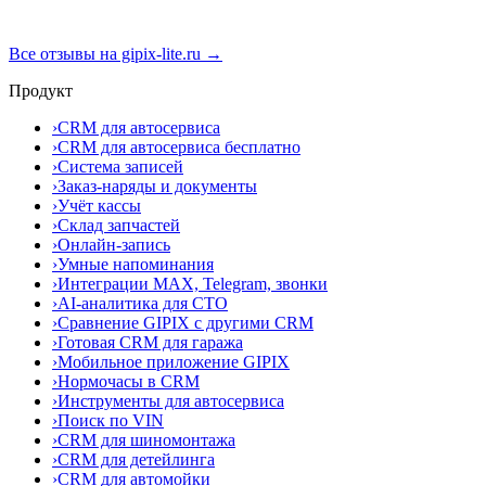
Все отзывы на gipix-lite.ru →
Продукт
›
CRM для автосервиса
›
CRM для автосервиса бесплатно
›
Система записей
›
Заказ-наряды и документы
›
Учёт кассы
›
Склад запчастей
›
Онлайн-запись
›
Умные напоминания
›
Интеграции MAX, Telegram, звонки
›
AI-аналитика для СТО
›
Сравнение GIPIX с другими CRM
›
Готовая CRM для гаража
›
Мобильное приложение GIPIX
›
Нормочасы в CRM
›
Инструменты для автосервиса
›
Поиск по VIN
›
CRM для шиномонтажа
›
CRM для детейлинга
›
CRM для автомойки