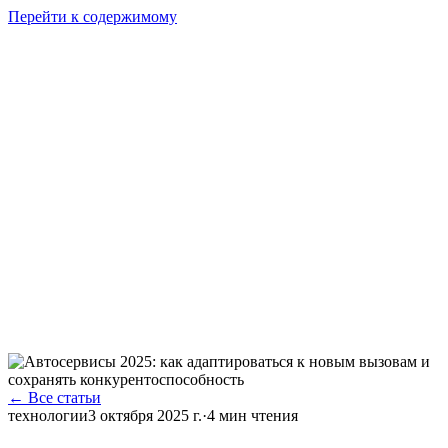
Перейти к содержимому
GI
PIX
Продукт
Калькуляторы
Тарифы
Ресурсы
RU
Войти
Начать
Начать бесплатно
← Все статьи
технологии
3 октября 2025 г.
·
4
мин чтения