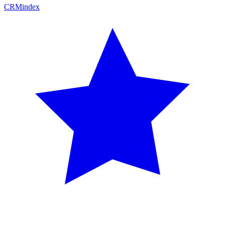
CRM
index