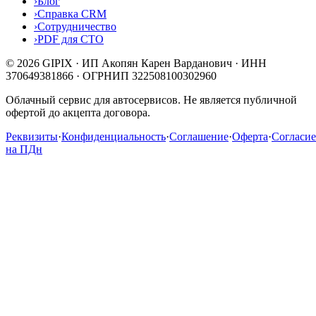
›
Блог
›
Справка CRM
›
Сотрудничество
›
PDF для СТО
© 2026 GIPIX · ИП Акопян Карен Варданович · ИНН
370649381866 · ОГРНИП 322508100302960
Облачный сервис для автосервисов. Не является публичной
офертой до акцепта договора.
Реквизиты
·
Конфиденциальность
·
Соглашение
·
Оферта
·
Согласие
на ПДн