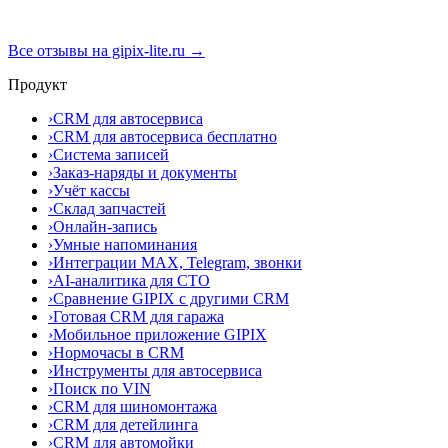
Все отзывы на gipix-lite.ru →
Продукт
›
CRM для автосервиса
›
CRM для автосервиса бесплатно
›
Система записей
›
Заказ-наряды и документы
›
Учёт кассы
›
Склад запчастей
›
Онлайн-запись
›
Умные напоминания
›
Интеграции MAX, Telegram, звонки
›
AI-аналитика для СТО
›
Сравнение GIPIX с другими CRM
›
Готовая CRM для гаража
›
Мобильное приложение GIPIX
›
Нормочасы в CRM
›
Инструменты для автосервиса
›
Поиск по VIN
›
CRM для шиномонтажа
›
CRM для детейлинга
›
CRM для автомойки