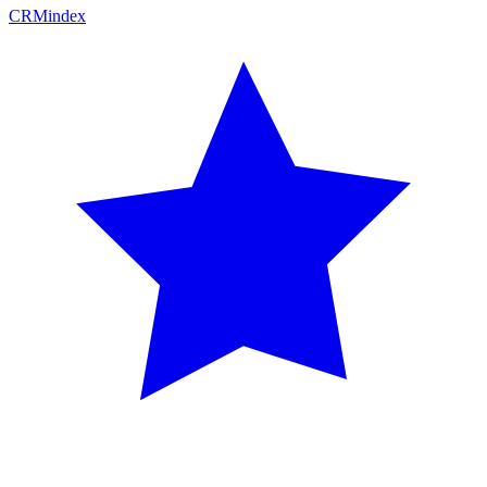
CRM
index