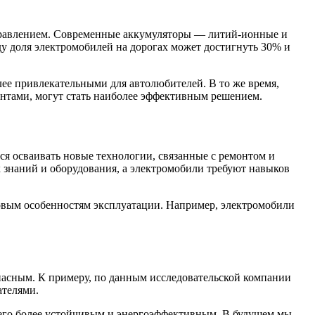
правлением. Современные аккумуляторы — литий-ионные и
году доля электромобилей на дорогах может достигнуть 30% и
ее привлекательными для автолюбителей. В то же время,
нтами, могут стать наиболее эффективным решением.
я осваивать новые технологии, связанные с ремонтом и
знаний и оборудования, а электромобили требуют навыков
новым особенностям эксплуатации. Например, электромобили
пасным. К примеру, по данным исследовательской компании
ателями.
т его более устойчивым и энергоэффективным. В будущем мы