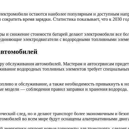
 электромобили остаются наиболее популярным и доступным на
 и сократить время зарядки. Статистика показывает, что к 2030 
ры и снижение стоимости батарей делают электромобили все бол
ъединяющие электродвигатели с водородными топливными элеме
автомобилей
ру обслуживания автомобилей. Мастерам и автосервисам придетс
живание водородных топливных элементов требует специальных 
 топливо и обслуживание, а также необходимость привыкнуть к 
ные модели — соблюдения правил заправки и хранения водорода.
ческий след, но и делают транспорт более экономичным и безо
автомобилей во всем мире будут оснащены альтернативными двиг
ой энергетики откроет новые горизонты для транспорта, сделае