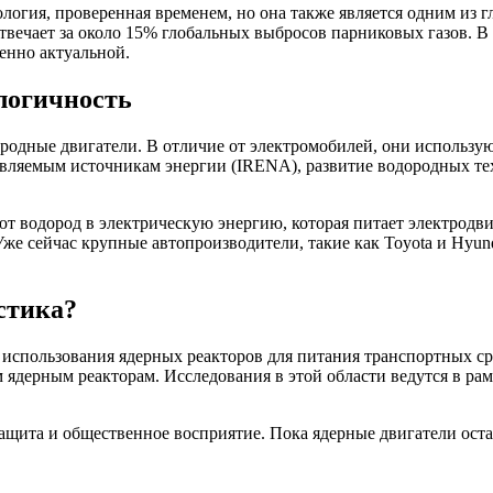
ология, проверенная временем, но она также является одним из
вечает за около 15% глобальных выбросов парниковых газов. В 
енно актуальной.
логичность
дные двигатели. В отличие от электромобилей, они используют
овляемым источникам энергии (IRENA), развитие водородных те
т водород в электрическую энергию, которая питает электродв
е сейчас крупные автопроизводители, такие как Toyota и Hyun
стика?
использования ядерных реакторов для питания транспортных сре
м ядерным реакторам. Исследования в этой области ведутся в р
защита и общественное восприятие. Пока ядерные двигатели оста