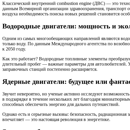
Классический внутренний combustion engine (ДВС) — это техн
данным Всемирной организации здравоохранения, транспорт от
воздуха необходимость поиска новых решений становится особ
Водородные двигатели: мощность и эко
Одним из самых многообещающих направлений являются водоро
только воду. По данным Международного агентства по возобн
к 2050 году.
Как это работает? Водородные топливные элементы преобразую
длительный пробег — важные параметры для автолюбителей. Уж
заправочных станций постепенно расширяется.
Ядерные двигатели: будущее или фанта
Звучит невероятно, но ученые активно исследуют возможность 
в подзарядке в течение нескольких лет благодаря миниатюрны
способных обеспечить энергию для дальних путешествий.
Однако есть и серьезные вызовы: безопасность, радиационная 
впечатляет — это настоящая революция в энергетике.