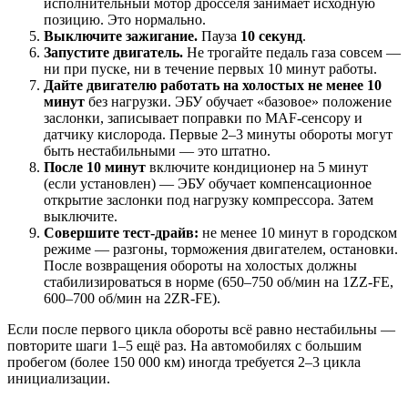
исполнительный мотор дросселя занимает исходную
позицию. Это нормально.
Выключите зажигание.
Пауза
10 секунд
.
Запустите двигатель.
Не трогайте педаль газа совсем —
ни при пуске, ни в течение первых 10 минут работы.
Дайте двигателю работать на холостых не менее 10
минут
без нагрузки. ЭБУ обучает «базовое» положение
заслонки, записывает поправки по MAF-сенсору и
датчику кислорода. Первые 2–3 минуты обороты могут
быть нестабильными — это штатно.
После 10 минут
включите кондиционер на 5 минут
(если установлен) — ЭБУ обучает компенсационное
открытие заслонки под нагрузку компрессора. Затем
выключите.
Совершите тест-драйв:
не менее 10 минут в городском
режиме — разгоны, торможения двигателем, остановки.
После возвращения обороты на холостых должны
стабилизироваться в норме (650–750 об/мин на 1ZZ-FE,
600–700 об/мин на 2ZR-FE).
Если после первого цикла обороты всё равно нестабильны —
повторите шаги 1–5 ещё раз. На автомобилях с большим
пробегом (более 150 000 км) иногда требуется 2–3 цикла
инициализации.