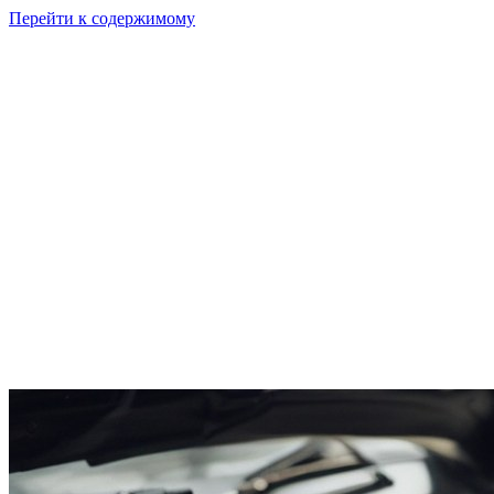
Перейти к содержимому
GI
PIX
Продукт
Калькуляторы
Тарифы
Ресурсы
RU
Войти
Начать
Начать бесплатно