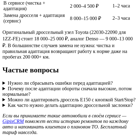
В сервисе (чистка +
1–2 часа
2 000–4 500 ₽
адаптация)
Замена дросселя + адаптация
2–3 часа
8 000–15 000 ₽
(сервис)
Оригинальный дроссельный узел Toyota (22030-22090 для
1ZZ-FE) стоит 18 000–25 000 ₽, аналог Denso — 9 000–13 000
₽. В большинстве случаев замена не нужна: чистка и
правильная адаптация возвращают работу к норме даже на
пробегах 200 000+ км.
Частые вопросы
Нужно ли сбрасывать ошибки перед адаптацией?
Почему после адаптации обороты сначала высокие, потом
нормальные?
Можно ли адаптировать дроссель E150 с кнопкой Start/Stop?
Как часто нужно делать адаптацию дроссельной заслонки?
Если вы принимаете такие автомобили в своём сервисе —
GipixCRM
поможет вести историю ремонтов по каждому
авто и напоминать клиентам о плановом ТО. Бесплатный
тариф навсегда.