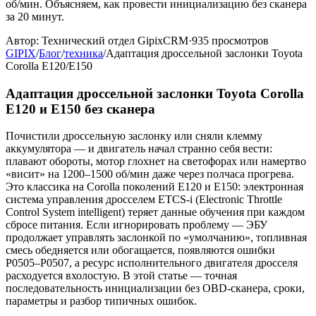
об/мин. Объясняем, как провести инициализацию без сканера
за 20 минут.
Автор:
Технический отдел GipixCRM
·
935
просмотров
GIPIX
/
Блог
/
техника
/
Адаптация дроссельной заслонки Toyota
Corolla E120/E150
Адаптация дроссельной заслонки Toyota Corolla
E120 и E150 без сканера
Почистили дроссельную заслонку или сняли клемму
аккумулятора — и двигатель начал странно себя вести:
плавают обороты, мотор глохнет на светофорах или намертво
«висит» на 1200–1500 об/мин даже через полчаса прогрева.
Это классика на Corolla поколений E120 и E150: электронная
система управления дросселем ETCS-i (Electronic Throttle
Control System intelligent) теряет данные обучения при каждом
сбросе питания. Если игнорировать проблему — ЭБУ
продолжает управлять заслонкой по «умолчанию», топливная
смесь обедняется или обогащается, появляются ошибки
P0505–P0507, а ресурс исполнительного двигателя дросселя
расходуется вхолостую. В этой статье — точная
последовательность инициализации без OBD-сканера, сроки,
параметры и разбор типичных ошибок.