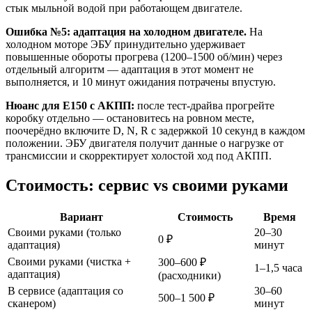
стык мыльной водой при работающем двигателе.
Ошибка №5: адаптация на холодном двигателе.
На
холодном моторе ЭБУ принудительно удерживает
повышенные обороты прогрева (1200–1500 об/мин) через
отдельный алгоритм — адаптация в этот момент не
выполняется, и 10 минут ожидания потрачены впустую.
Нюанс для E150 с АКПП:
после тест-драйва прогрейте
коробку отдельно — остановитесь на ровном месте,
поочерёдно включите D, N, R с задержкой 10 секунд в каждом
положении. ЭБУ двигателя получит данные о нагрузке от
трансмиссии и скорректирует холостой ход под АКПП.
Стоимость: сервис vs своими руками
Вариант
Стоимость
Время
Своими руками (только
20–30
0 ₽
адаптация)
минут
Своими руками (чистка +
300–600 ₽
1–1,5 часа
адаптация)
(расходники)
В сервисе (адаптация со
30–60
500–1 500 ₽
сканером)
минут