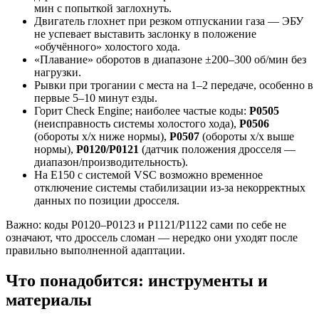
мин с попыткой заглохнуть.
Двигатель глохнет при резком отпускании газа — ЭБУ
не успевает выставить заслонку в положение
«обучённого» холостого хода.
«Плавание» оборотов в диапазоне ±200–300 об/мин без
нагрузки.
Рывки при трогании с места на 1–2 передаче, особенно в
первые 5–10 минут езды.
Горит Check Engine; наиболее частые коды:
P0505
(неисправность системы холостого хода),
P0506
(обороты х/х ниже нормы),
P0507
(обороты х/х выше
нормы),
P0120/P0121
(датчик положения дросселя —
диапазон/производительность).
На E150 с системой VSC возможно временное
отключение системы стабилизации из-за некорректных
данных по позиции дросселя.
Важно: коды P0120–P0123 и P1121/P1122 сами по себе не
означают, что дроссель сломан — нередко они уходят после
правильно выполненной адаптации.
Что понадобится: инструменты и
материалы