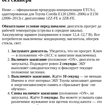
Ниже — официальная процедура инициализации ETCS-i,
адаптированная для Toyota Corolla E120 (2001–2006) и E150
(2006–2013) с двигателями 1ZZ-FE и 2ZR-FE.
Обязательное условие перед началом:
двигатель прогрет до
рабочей температуры (стрелка в середине шкалы).
Аккумулятор заряжен (напряжение в покое 12,4–12,7 В). Все
потребители выключены: кондиционер, магнитола, обогрев
стекла, свет.
Заглушите двигатель.
Убедитесь, что он прогрет. Ключ
— в положении «0» (ACC и зажигание выключены).
Включите зажигание
(положение «ON», двигатель не
запускать). Подождите ровно
2 секунды
. ЭБУ
выполняет самодиагностику и фиксирует текущее
положение заслонки.
Выключите зажигание.
Ждёте
10 секунд
— не меньше.
Именно в этот интервал ЭБУ Toyota записывает данные
в энергонезависимую память и сбрасывает флаг «не
обучено».
Снова включите зажигание
(положение «ON», не
запускать). Ждёте
3 секунды
. Вы можете услышать едва
различимое жужжание или щелчок из-под капота — это