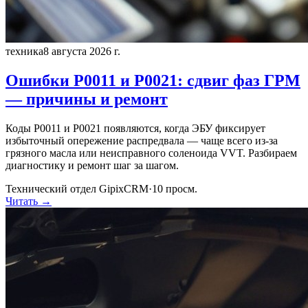
техника
8 августа 2026 г.
Ошибки P0011 и P0021: сдвиг фаз ГРМ
— причины и ремонт
Коды P0011 и P0021 появляются, когда ЭБУ фиксирует
избыточный опережение распредвала — чаще всего из-за
грязного масла или неисправного соленоида VVT. Разбираем
диагностику и ремонт шаг за шагом.
Технический отдел GipixCRM
·
10
просм.
Читать →