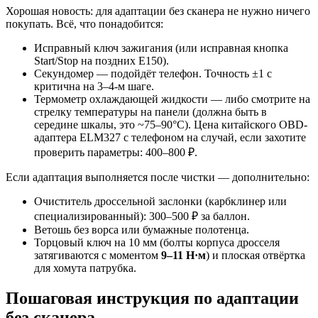
Хорошая новость: для адаптации без сканера не нужно ничего
покупать. Всё, что понадобится:
Исправный ключ зажигания (или исправная кнопка
Start/Stop на поздних E150).
Секундомер — подойдёт телефон. Точность ±1 с
критична на 3–4-м шаге.
Термометр охлаждающей жидкости — либо смотрите на
стрелку температуры на панели (должна быть в
середине шкалы, это ~75–90°С). Цена китайского OBD-
адаптера ELM327 с телефоном на случай, если захотите
проверить параметры: 400–800 ₽.
Если адаптация выполняется после чистки — дополнительно:
Очиститель дроссельной заслонки (карбклинер или
специализированный): 300–500 ₽ за баллон.
Ветошь без ворса или бумажные полотенца.
Торцовый ключ на 10 мм (болты корпуса дросселя
затягиваются с моментом
9–11 Н·м
) и плоская отвёртка
для хомута патрубка.
Пошаговая инструкция по адаптации
без сканера