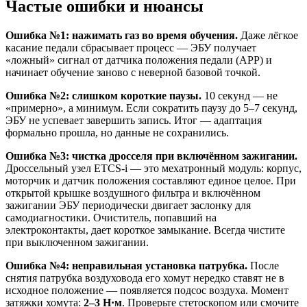
Частые ошибки и нюансы
Ошибка №1: нажимать газ во время обучения.
Даже лёгкое
касание педали сбрасывает процесс — ЭБУ получает
«ложный» сигнал от датчика положения педали (APP) и
начинает обучение заново с неверной базовой точкой.
Ошибка №2: слишком короткие паузы.
10 секунд — не
«примерно», а минимум. Если сократить паузу до 5–7 секунд,
ЭБУ не успевает завершить запись. Итог — адаптация
формально прошла, но данные не сохранились.
Ошибка №3: чистка дросселя при включённом зажигании.
Дроссельный узел ETCS-i — это мехатронный модуль: корпус,
моторчик и датчик положения составляют единое целое. При
открытой крышке воздушного фильтра и включённом
зажигании ЭБУ периодически двигает заслонку для
самодиагностики. Очиститель, попавший на
электроконтакты, дает короткое замыкание. Всегда чистите
при выключенном зажигании.
Ошибка №4: неправильная установка патрубка.
После
снятия патрубка воздуховода его хомут нередко ставят не в
исходное положение — появляется подсос воздуха. Момент
затяжки хомута:
2–3 Н·м
. Проверьте стетоскопом или смочите