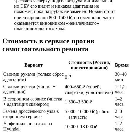
трескается сверху, подсос воздуха минимальный,
но ЭБУ его видит и никакая адаптация не
поможет, пока патрубок не заменён. Новый стоит
ориентировочно 800–1500 ₽, но именно он часто
оказывается виновником «неизлечимого»
плавания холостого хода.
Стоимость в сервисе против
самостоятельного ремонта
Стоимость (Россия,
Вариант
Время
ориентировочно)
Своими руками (только сброс
30–40
0 ₽
адаптации)
мин
Своими руками (чистка +
1–1,5
400–650 ₽ (спрей,
адаптация)
часа
салфетки, уплотнитель)
В стороннем сервисе (чистка
1–2
1 500–3 500 ₽
+ адаптация сканером)
часа
Замена дроссельного узла в
2–3
5 000–10 000 ₽ (работа
стороннем сервисе
часа
+ запчасть)
У официального дилера
1–2
10 000–18 000 ₽
Hyundai
часа