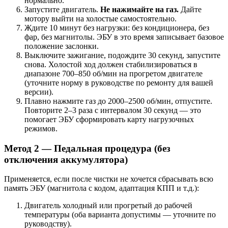
нормально.
Запустите двигатель.
Не нажимайте на газ.
Дайте
мотору выйти на холостые самостоятельно.
Ждите 10 минут без нагрузки: без кондиционера, без
фар, без магнитолы. ЭБУ в это время записывает базовое
положение заслонки.
Выключите зажигание, подождите 30 секунд, запустите
снова. Холостой ход должен стабилизироваться в
диапазоне 700–850 об/мин на прогретом двигателе
(уточните норму в руководстве по ремонту для вашей
версии).
Плавно нажмите газ до 2000–2500 об/мин, отпустите.
Повторите 2–3 раза с интервалом 30 секунд — это
помогает ЭБУ сформировать карту нагрузочных
режимов.
Метод 2 — Педальная процедура (без
отключения аккумулятора)
Применяется, если после чистки не хочется сбрасывать всю
память ЭБУ (магнитола с кодом, адаптация КПП и т.д.):
Двигатель холодный или прогретый до рабочей
температуры (оба варианта допустимы — уточните по
руководству).