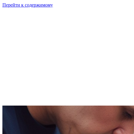
Перейти к содержимому
GI
PIX
Продукт
Калькуляторы
Тарифы
Ресурсы
RU
Войти
Начать
Начать бесплатно