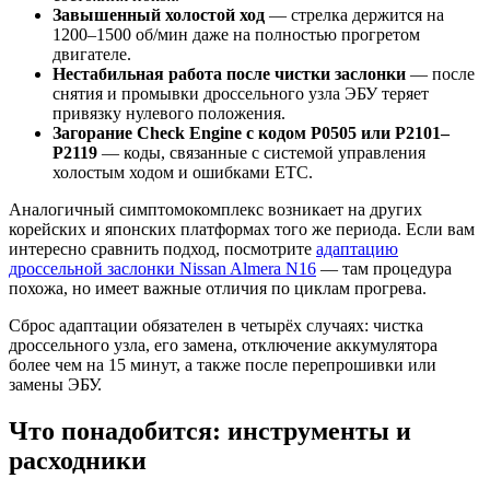
Завышенный холостой ход
— стрелка держится на
1200–1500 об/мин даже на полностью прогретом
двигателе.
Нестабильная работа после чистки заслонки
— после
снятия и промывки дроссельного узла ЭБУ теряет
привязку нулевого положения.
Загорание Check Engine с кодом P0505 или P2101–
P2119
— коды, связанные с системой управления
холостым ходом и ошибками ETC.
Аналогичный симптомокомплекс возникает на других
корейских и японских платформах того же периода. Если вам
интересно сравнить подход, посмотрите
адаптацию
дроссельной заслонки Nissan Almera N16
— там процедура
похожа, но имеет важные отличия по циклам прогрева.
Сброс адаптации обязателен в четырёх случаях: чистка
дроссельного узла, его замена, отключение аккумулятора
более чем на 15 минут, а также после перепрошивки или
замены ЭБУ.
Что понадобится: инструменты и
расходники