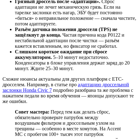
Грязный дроссель после «адаптации».
Сброс
адаптации не лечит механическую грязь. Если на
тарелке заслонки есть нагар, ЭБУ будет постоянно
«биться» о неправильное положение — сначала чистите,
потом адаптируете.
Разъём датчика положения дросселя (TPS) не
защёлкнут до конца.
Частая причина кода P0122 и
нестабильной адаптации после чистки — разъём
кажется вставленным, но фиксатор не сработал.
Слишком короткое ожидание при сбросе
аккумулятором.
5–10 минут недостаточно.
Конденсаторы в блоке управления держат заряд до 20
минут. Ждите 25–30 минут.
Схожие нюансы актуальны для других платформ с ETC-
дросселем. Например, в статье про
адаптацию дроссельной
заслонки Honda Civic 7
подробно разобрана та же проблема с
нажатием педали во время обучения — японцы допускают те
же ошибки.
Совет мастера:
Перед тем как делать сброс,
обязательно проверьте патрубок между
воздушным фильтром и дроссельным узлом на
трещины — особенно в месте хомутов. На Accent
MC с пробегом 100+ тысяч этот патрубок