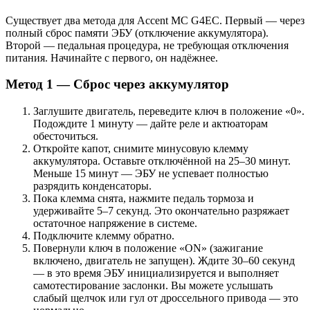
Существует два метода для Accent MC G4EC. Первый — через
полный сброс памяти ЭБУ (отключение аккумулятора).
Второй — педальная процедура, не требующая отключения
питания. Начинайте с первого, он надёжнее.
Метод 1 — Сброс через аккумулятор
Заглушите двигатель, переведите ключ в положение «0».
Подождите 1 минуту — дайте реле и актюаторам
обесточиться.
Откройте капот, снимите минусовую клемму
аккумулятора. Оставьте отключённой на 25–30 минут.
Меньше 15 минут — ЭБУ не успевает полностью
разрядить конденсаторы.
Пока клемма снята, нажмите педаль тормоза и
удерживайте 5–7 секунд. Это окончательно разряжает
остаточное напряжение в системе.
Подключите клемму обратно.
Повернули ключ в положение «ON» (зажигание
включено, двигатель не запущен). Ждите 30–60 секунд
— в это время ЭБУ инициализируется и выполняет
самотестирование заслонки. Вы можете услышать
слабый щелчок или гул от дроссельного привода — это