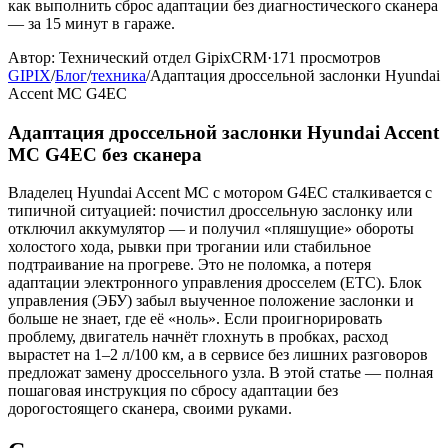
как выполнить сброс адаптации без диагностического сканера
— за 15 минут в гараже.
Автор:
Технический отдел GipixCRM
·
171
просмотров
GIPIX
/
Блог
/
техника
/
Адаптация дроссельной заслонки Hyundai
Accent MC G4EC
Адаптация дроссельной заслонки Hyundai Accent
MC G4EC без сканера
Владелец Hyundai Accent MC с мотором G4EC сталкивается с
типичной ситуацией: почистил дроссельную заслонку или
отключил аккумулятор — и получил «пляшущие» обороты
холостого хода, рывки при трогании или стабильное
подтраивание на прогреве. Это не поломка, а потеря
адаптации электронного управления дросселем (ETC). Блок
управления (ЭБУ) забыл выученное положение заслонки и
больше не знает, где её «ноль». Если проигнорировать
проблему, двигатель начнёт глохнуть в пробках, расход
вырастет на 1–2 л/100 км, а в сервисе без лишних разговоров
предложат замену дроссельного узла. В этой статье — полная
пошаговая инструкция по сбросу адаптации без
дорогостоящего сканера, своими руками.