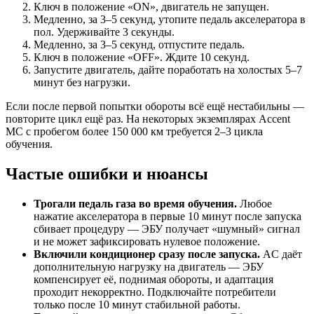
Ключ в положение «ON», двигатель не запущен.
Медленно, за 3–5 секунд, утопите педаль акселератора в
пол. Удерживайте 3 секунды.
Медленно, за 3–5 секунд, отпустите педаль.
Ключ в положение «OFF». Ждите 10 секунд.
Запустите двигатель, дайте поработать на холостых 5–7
минут без нагрузки.
Если после первой попытки обороты всё ещё нестабильны —
повторите цикл ещё раз. На некоторых экземплярах Accent
MC с пробегом более 150 000 км требуется 2–3 цикла
обучения.
Частые ошибки и нюансы
Трогали педаль газа во время обучения.
Любое
нажатие акселератора в первые 10 минут после запуска
сбивает процедуру — ЭБУ получает «шумный» сигнал
и не может зафиксировать нулевое положение.
Включили кондиционер сразу после запуска.
AC даёт
дополнительную нагрузку на двигатель — ЭБУ
компенсирует её, поднимая обороты, и адаптация
проходит некорректно. Подключайте потребители
только после 10 минут стабильной работы.