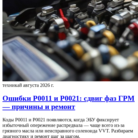
техника
8 августа 2026 г.
Ошибки P0011 и P0021: сдвиг фаз ГРМ
— причины и ремонт
Коды P0011 и P0021 появляются, когда ЭБУ фиксирует
избыточный опережение распредвала — чаще всего из-за
грязного масла или неисправного соленоида VVT. Разбираем
диагностику и ремонт шаг за шагом.