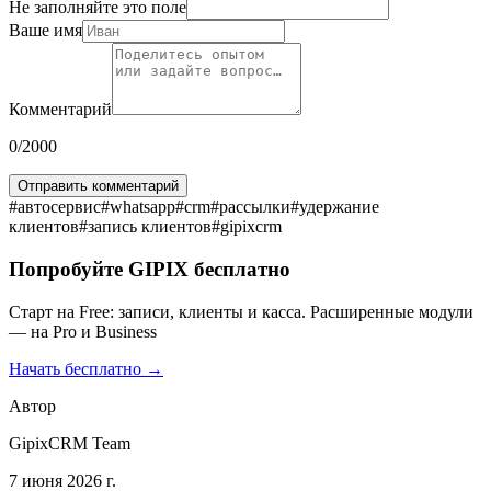
Не заполняйте это поле
Ваше имя
Комментарий
0
/2000
Отправить комментарий
#
автосервис
#
whatsapp
#
crm
#
рассылки
#
удержание
клиентов
#
запись клиентов
#
gipixcrm
Попробуйте GIPIX бесплатно
Старт на Free: записи, клиенты и касса. Расширенные модули
— на Pro и Business
Начать бесплатно →
Автор
GipixCRM Team
7 июня 2026 г.