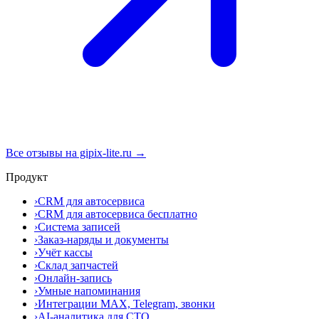
Все отзывы на gipix-lite.ru →
Продукт
›
CRM для автосервиса
›
CRM для автосервиса бесплатно
›
Система записей
›
Заказ-наряды и документы
›
Учёт кассы
›
Склад запчастей
›
Онлайн-запись
›
Умные напоминания
›
Интеграции MAX, Telegram, звонки
›
AI-аналитика для СТО