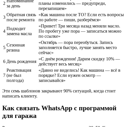
Напоминание
2
планы изменились — предупреди,
за день
перезапишем»
Обратная связь
«Как машина после ТО? Если есть вопросы
3
после ремонта
по работе — пиши, разберёмся»
«Привет! Три месяца назад меняли масло.
Подходит
4
По пробегу уже пора — записаться можно
замена масла
по ссылке»
«Октябрь — пора переобуться. Запись
Сезонная
5
заполняется быстро, лучше занять место
резина
сейчас»
«С днём рождения! Дарим скидку 10% —
6
День рождения
действует весь месяц»
Реактивация
«Давно не виделись! Как машина — всё в
7
(не был
порядке? Если нужен осмотр —
полгода)
записывайся»
Эти семь шаблонов закрывают 90% ситуаций, когда стоит
написать клиенту.
Как связать WhatsApp с программой
для гаража