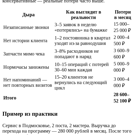
консервативные — реальные потери часто выше.
Как выглядит в
Потери
Дыра
реальности
в месяц
15 000–
3–5 заявок в неделю
Незаписанные звонки
«потерялись» на бумажке
25 000 ₽
2 000–4
1–2 постоянника в квартал
Нет истории клиента
уходят из-за равнодушия
500 ₽
3 600–9
3–8% расходников не
Запчасти мимо чека
попадают в наряд
600 ₽
5 000–9
10–15 операций с потерей
Нормочасы занижены
30–60 мин каждая
000 ₽
15–20 клиентов не
3 000–4
Нет напоминаний —
вернулись на следующий
нет повторных визитов
000 ₽
цикл
28 600–
Итого
52 100 ₽
Пример из практики
Сервис в Подмосковье, 2 поста, 2 мастера. Выручка до
перехода на программу — 280 000 рублей в месяц. После того