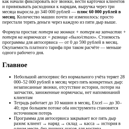
как начали фиксировать все звонки, вести карточки клиентов
и привязывать расходники к нарядам, выручка через три
месяца выросла до 340 000 рублей —
плюс 60 000 рублей в
месяц
. Количество машин почти не изменилось: просто
перестали терять деньги через каждую из пяти дыр выше.
Формула простая:
потеря на звонках + потеря на запчастях +
потеря на нормочасах = разница «было/стало»
. Стоимость
программы для автосервиса — от 0 до 590 рублей в месяц.
Окупаемость платного тарифа при таком расчёте — меньше
одного рабочего дня.
Главное
Небольшой автосервис без нормального учёта теряет 28
000–52 000 рублей в месяц через пять конкретных дыр:
незаписанные звонки, отсутствие истории, потери на
запчастях, заниженные нормочасы, нет напоминаний
клиентам
Тетрадь работает до 10 машин в месяц, Excel — до 30–
40; при большем потоке оба инструмента становятся
источником потерь
Программа для автосервиса закрывает все пять дыр
разом: клиент → наряд → склад → касса → история в
одном месте, без лишних шагов для мастера