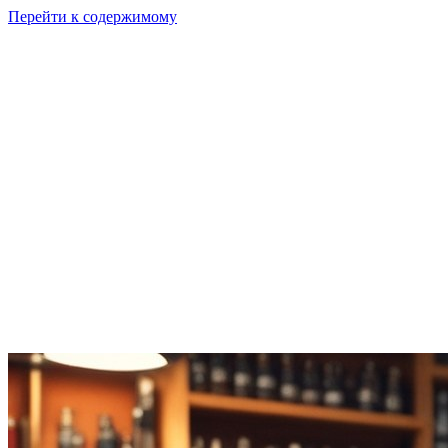
Перейти к содержимому
GI
PIX
Продукт
Калькуляторы
Тарифы
Ресурсы
RU
Войти
Начать
Начать бесплатно