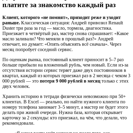
платите за знакомство каждый раз
Клиент, которого «не помнят», приходит реже и уходит
раньше.
Классическая ситуация: Андрей привозил Renault
Duster три раза за год — масло, тормоза, диагностика.
Приезжает в четвёртый раз, мастер снова спрашивает: «Какое
масло заливали? Что меняли в прошлый раз?» Андрей
отвечает, но думает: «Опять объяснять всё сначала». Через
месяц попробует соседний сервис.
По оценкам рынка, постоянный клиент приносит в 5–7 раз
больше прибыли на вложенный рубль, чем новый. Если из-за
отсутствия истории сервис теряет даже двух постоянников в
квартал, каждый из которых приезжал раз в 2 месяца с чеком 3
000 рублей — это
потеря 9 000 рублей в месяц
только с этих
двух человек.
Хранить историю в тетради физически невозможно при 50+
клиентах. В Excel — реально, но найти нужного клиента по
номеру телефона занимает 3–5 минут, а мастер не будет этого
делать при живой очереди. Нужна база, которая открывает
карточку за 2 секунды: кто приезжал, на чём, что делали, что
рекомендовали.