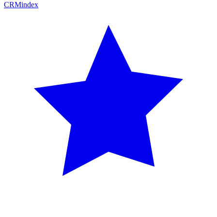
CRM
index