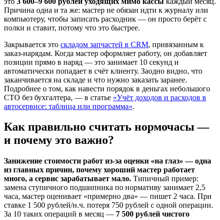
это
3 600–9 600 рублей уходящих мимо кассы
каждый месяц.
Причина одна и та же: мастер не обязан идти к журналу или
компьютеру, чтобы записать расходник — он просто берёт с
полки и ставит, потому что это быстрее.
Закрывается это
складом запчастей в CRM
, привязанным к
заказ-нарядам. Когда мастер оформляет работу, он добавляет
позиции прямо в наряд — это занимает 10 секунд и
автоматически попадает в счёт клиенту. Заодно видно, что
заканчивается на складе и что нужно заказать заранее.
Подробнее о том, как навести порядок в деньгах небольшого
СТО без бухгалтера, — в статье
«Учёт доходов и расходов в
автосервисе: таблица или программа»
.
Как правильно считать нормочасы —
и почему это важно?
Занижение стоимости работ из-за оценки «на глаз» — одна
из главных причин, почему хороший мастер работает
много, а сервис зарабатывает мало.
Типичный пример:
замена ступичного подшипника по нормативу занимает 2,5
часа, мастер оценивает «примерно два» — пишет 2 часа. При
ставке 1 500 рублей/н.ч. потеря 750 рублей с одной операции.
За 10 таких операций в месяц —
7 500 рублей чистого