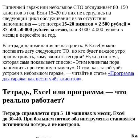
Типичный гараж или небольшое СТО обслуживает 80–150
клиентов в год. Если 15–20 из них не вернулись на
следующий цикл обслуживания из-за отсутствия
напоминания — это потеря
15–20 визитов × 2 500 рублей =
37 500–50 000 рублей за сезон
, или 3 000–4 000 рублей в
месяц в пересчёте на год.
В тетради напоминания не настроить. В Excel можно
поставить дату следующего ТО, но кто будет каждое утро
просматривать, кому звонить сегодня? Нужна система,
которая сама показывает список: «Этим клиентам пора
напомнить про сезонную замену». О том, как такой учёт
устроен в небольшом гараже, — читайте в статье
«Программа
для гаража: как вести учёт клиентов»
.
Тетрадь, Excel или программа — что
реально работает?
Тетрадь справляется при 5–10 машинах в месяц, Excel —
до 30–40. При большем потоке оба инструмента становятся
источником потерь, а не контроля.
Ка