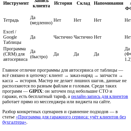
Запись
Инструмент
История
Склад
Напоминания
клиента
Ф
Да
Тетрадь
Нет
Нет
Нет
Не
(медленно)
Excel /
Google
Да
Частично
Частично
Нет
Не
Таблицы
Программа
Да
Да
(CRM) для
Да
Да
Да
(Ф
(быстро)
автосервиса
1.2
Главное отличие программы для автосервиса от таблицы —
всё связано в цепочку: клиент → заказ-наряд → запчасти →
касса → история. Мастер не делает лишних шагов, данные не
расползаются по разным файлам и головам. Среди таких
программ —
GIPIX
: он заточен под небольшие СТО и
гаражи, есть бесплатный тариф, а
онлайн-запись для клиентов
работает прямо из мессенджера или виджета на сайте.
Разбор конкретных сценариев и сравнение подходов — в
статье
«Программа для гаражного сервиса: учёт клиентов без
бухгалтера»
.