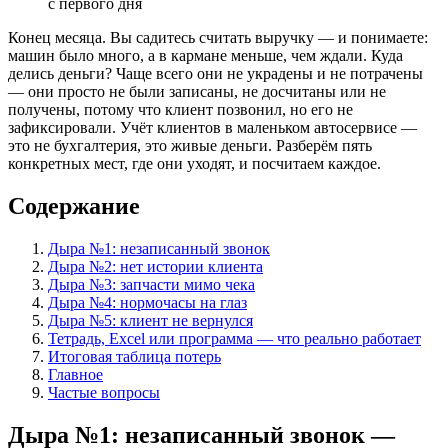
с первого дня
Конец месяца. Вы садитесь считать выручку — и понимаете:
машин было много, а в кармане меньше, чем ждали. Куда
делись деньги? Чаще всего они не украдены и не потрачены
— они просто не были записаны, не досчитаны или не
получены, потому что клиент позвонил, но его не
зафиксировали. Учёт клиентов в маленьком автосервисе —
это не бухгалтерия, это живые деньги. Разберём пять
конкретных мест, где они уходят, и посчитаем каждое.
Содержание
Дыра №1: незаписанный звонок
Дыра №2: нет истории клиента
Дыра №3: запчасти мимо чека
Дыра №4: нормочасы на глаз
Дыра №5: клиент не вернулся
Тетрадь, Excel или программа — что реально работает
Итоговая таблица потерь
Главное
Частые вопросы
Дыра №1: незаписанный звонок —