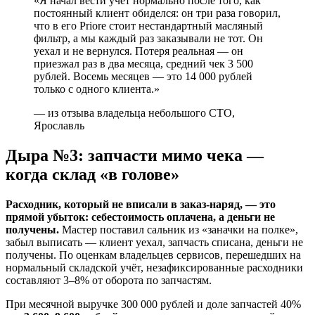
«Я начал вести учёт нормально после того, как
постоянный клиент обиделся: он три раза говорил,
что в его Priore стоит нестандартный масляный
фильтр, а мы каждый раз заказывали не тот. Он
уехал и не вернулся. Потеря реальная — он
приезжал раз в два месяца, средний чек 3 500
рублей. Восемь месяцев — это 14 000 рублей
только с одного клиента.»
— из отзыва владельца небольшого СТО,
Ярославль
Дыра №3: запчасти мимо чека —
когда склад «в голове»
Расходник, который не вписали в заказ-наряд, — это
прямой убыток: себестоимость оплачена, а деньги не
получены.
Мастер поставил сальник из «заначки на полке»,
забыл выписать — клиент уехал, запчасть списана, деньги не
получены. По оценкам владельцев сервисов, перешедших на
нормальный складской учёт, незафиксированные расходники
составляют 3–8% от оборота по запчастям.
При месячной выручке 300 000 рублей и доле запчастей 40%