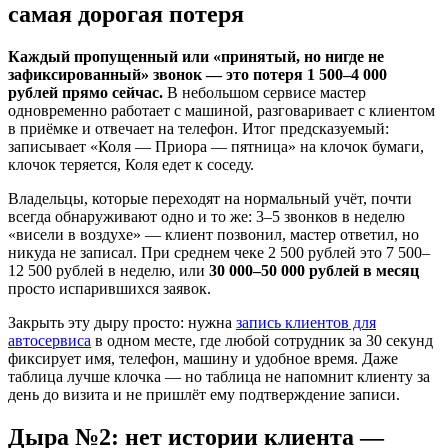
самая дорогая потеря
Каждый пропущенный или «принятый, но нигде не
зафиксированный» звонок — это потеря 1 500–4 000
рублей прямо сейчас.
В небольшом сервисе мастер
одновременно работает с машиной, разговаривает с клиентом
в приёмке и отвечает на телефон. Итог предсказуемый:
записывает «Коля — Приора — пятница» на клочок бумаги,
клочок теряется, Коля едет к соседу.
Владельцы, которые переходят на нормальный учёт, почти
всегда обнаруживают одно и то же: 3–5 звонков в неделю
«висели в воздухе» — клиент позвонил, мастер ответил, но
никуда не записал. При среднем чеке 2 500 рублей это 7 500–
12 500 рублей в неделю, или
30 000–50 000 рублей в месяц
просто испарившихся заявок.
Закрыть эту дыру просто: нужна
запись клиентов для
автосервиса
в одном месте, где любой сотрудник за 30 секунд
фиксирует имя, телефон, машину и удобное время. Даже
таблица лучше клочка — но таблица не напомнит клиенту за
день до визита и не пришлёт ему подтверждение записи.
Дыра №2: нет истории клиента —