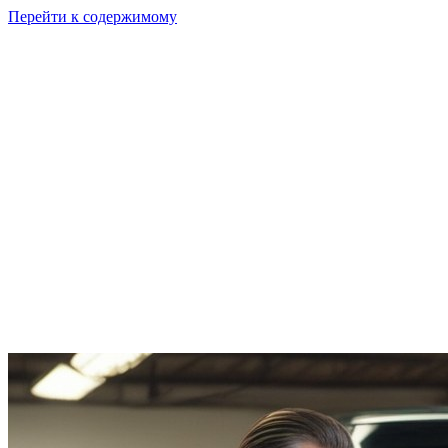
Перейти к содержимому
GI
PIX
Продукт
Калькуляторы
Тарифы
Ресурсы
RU
Войти
Начать
Начать бесплатно