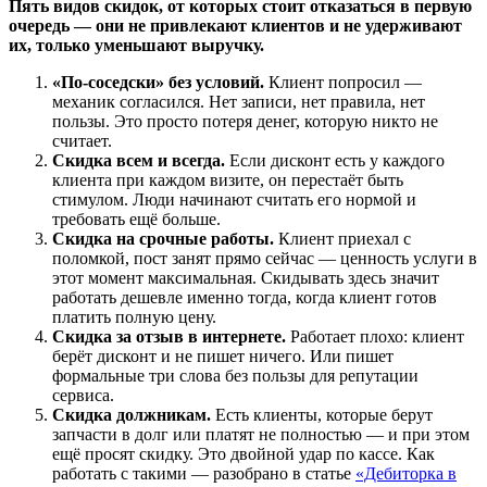
Пять видов скидок, от которых стоит отказаться в первую
очередь — они не привлекают клиентов и не удерживают
их, только уменьшают выручку.
«По-соседски» без условий.
Клиент попросил —
механик согласился. Нет записи, нет правила, нет
пользы. Это просто потеря денег, которую никто не
считает.
Скидка всем и всегда.
Если дисконт есть у каждого
клиента при каждом визите, он перестаёт быть
стимулом. Люди начинают считать его нормой и
требовать ещё больше.
Скидка на срочные работы.
Клиент приехал с
поломкой, пост занят прямо сейчас — ценность услуги в
этот момент максимальная. Скидывать здесь значит
работать дешевле именно тогда, когда клиент готов
платить полную цену.
Скидка за отзыв в интернете.
Работает плохо: клиент
берёт дисконт и не пишет ничего. Или пишет
формальные три слова без пользы для репутации
сервиса.
Скидка должникам.
Есть клиенты, которые берут
запчасти в долг или платят не полностью — и при этом
ещё просят скидку. Это двойной удар по кассе. Как
работать с такими — разобрано в статье
«Дебиторка в