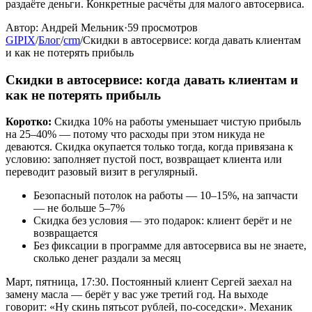
раздаёте деньги. Конкретные расчёты для малого автосервиса.
Автор:
Андрей Мельник
·
59
просмотров
GIPIX
/
Блог
/
crm
/
Скидки в автосервисе: когда давать клиентам
и как не потерять прибыль
Скидки в автосервисе: когда давать клиентам и
как не потерять прибыль
Коротко:
Скидка 10% на работы уменьшает чистую прибыль
на 25–40% — потому что расходы при этом никуда не
деваются. Скидка окупается только тогда, когда привязана к
условию: заполняет пустой пост, возвращает клиента или
переводит разовый визит в регулярный.
Безопасный потолок на работы — 10–15%, на запчасти
— не больше 5–7%
Скидка без условия — это подарок: клиент берёт и не
возвращается
Без фиксации в программе для автосервиса вы не знаете,
сколько денег раздали за месяц
Март, пятница, 17:30. Постоянный клиент Сергей заехал на
замену масла — берёт у вас уже третий год. На выходе
говорит: «Ну скинь пятьсот рублей, по-соседски». Механик