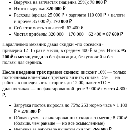
Выручка на запчастях (наценка 25%):
78 000 ₽
Итого выручка:
320 000 ₽
Расходы (аренда 25 000 ₽ + зарплата 110 000 ₽ + налоги
и прочее 35 000 ₽):
170 000 ₽
Себестоимость запчастей: 62 400 ₽
Чистая прибыль: 320 000 − 170 000 − 62 400 =
87 600 ₽
Параллельно механик давал скидки «по-соседски» —
примерно 12–15 раз в месяц, в среднем 400 ₽ за раз. Итого:
≈5
200 ₽ в месяц
уходило без фиксации, без условий и без
пользы для сервиса.
После введения трёх правил скидок:
дисконт 10% — только
постоянным клиентам с третьего визита; скидка 15% — на
работы в понедельник–вторник до 12:00; пакет «ТО +
диагностика» — по фиксированной цене 3 900 ₽ вместо 4 800
₽.
Загрузка постов выросла до 75%: 253 нормо-часа × 1 100
₽ =
278 300 ₽
Общая сумма зафиксированных скидок за месяц: 8 700 ₽
(больше, чем раньше — но все осмысленные)
Выручка за работы за вычетом скидок:
269 600 ₽