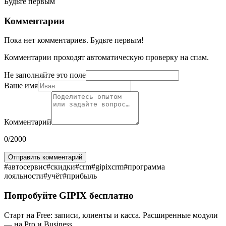
Будьте первым
Комментарии
Пока нет комментариев. Будьте первым!
Комментарии проходят автоматическую проверку на спам.
Не заполняйте это поле
Ваше имя
Комментарий
0
/2000
Отправить комментарий
#
автосервис
#
скидки
#
crm
#
gipixcrm
#
программа
лояльности
#
учёт
#
прибыль
Попробуйте GIPIX бесплатно
Старт на Free: записи, клиенты и касса. Расширенные модули
— на Pro и Business