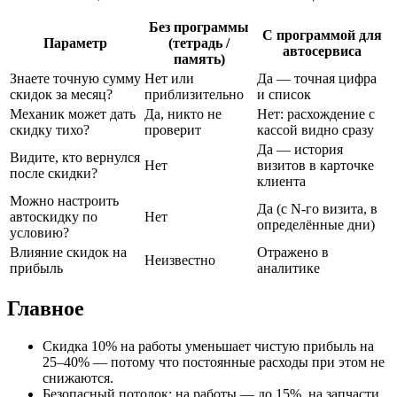
Без программы
С программой для
Параметр
(тетрадь /
автосервиса
память)
Знаете точную сумму
Нет или
Да — точная цифра
скидок за месяц?
приблизительно
и список
Механик может дать
Да, никто не
Нет: расхождение с
скидку тихо?
проверит
кассой видно сразу
Да — история
Видите, кто вернулся
Нет
визитов в карточке
после скидки?
клиента
Можно настроить
Да (с N-го визита, в
автоскидку по
Нет
определённые дни)
условию?
Влияние скидок на
Отражено в
Неизвестно
прибыль
аналитике
Главное
Скидка 10% на работы уменьшает чистую прибыль на
25–40% — потому что постоянные расходы при этом не
снижаются.
Безопасный потолок: на работы — до 15%, на запчасти