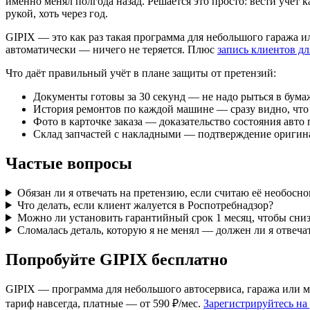
именно менял полгода назад. Решается это просто: вести учёт 
рукой, хоть через год.
GIPIX — это как раз такая программа для небольшого гаража 
автоматически — ничего не теряется. Плюс
запись клиентов дл
Что даёт правильный учёт в плане защиты от претензий:
Документы готовы за 30 секунд — не надо рыться в бум
История ремонтов по каждой машине — сразу видно, что 
Фото в карточке заказа — доказательство состояния авто
Склад запчастей с накладными — подтверждение оригин
Частые вопросы
Обязан ли я отвечать на претензию, если считаю её необосн
Что делать, если клиент жалуется в Роспотребнадзор?
Можно ли установить гарантийный срок 1 месяц, чтобы сни
Сломалась деталь, которую я не менял — должен ли я отвеча
Попробуйте GIPIX бесплатно
GIPIX — программа для небольшого автосервиса, гаража или ма
тариф навсегда, платные — от 590 ₽/мес.
Зарегистрируйтесь на gi