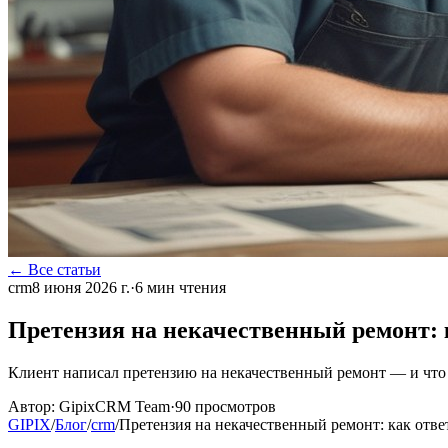
← Все статьи
crm
8 июня 2026 г.
·
6
мин чтения
Претензия на некачественный ремонт:
Клиент написал претензию на некачественный ремонт — и что те
Автор:
GipixCRM Team
·
90
просмотров
GIPIX
/
Блог
/
crm
/
Претензия на некачественный ремонт: как отв