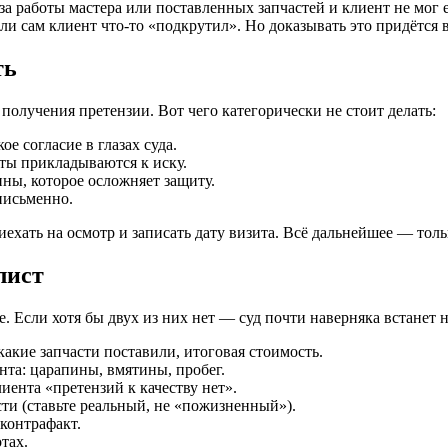
за работы мастера или поставленных запчастей и клиент не мог 
ли сам клиент что-то «подкрутил». Но доказывать это придётся 
ть
олучения претензии. Вот чего категорически не стоит делать:
е согласие в глазах суда.
ты прикладываются к иску.
ны, которое осложняет защиту.
письменно.
хать на осмотр и записать дату визита. Всё дальнейшее — толь
лист
. Если хотя бы двух из них нет — суд почти наверняка встанет н
акие запчасти поставили, итоговая стоимость.
та: царапины, вмятины, пробег.
ента «претензий к качеству нет».
ти (ставьте реальный, не «пожизненный»).
контрафакт.
тах.