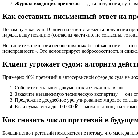
Журнал входящих претензий
— дата получения, суть, ва
Как составить письменный ответ на п
По закону у вас есть 10 дней на ответ с момента получения пр
наряда, вашу позицию (согласны частично, не согласны, готовы
Не пишите «претензия необоснованна» без объяснений — это то
неисправности». Это демонстрирует добросовестность и снижа
Клиент угрожает судом: алгоритм дейс
Примерно 40% претензий в автосервисной сфере до суда не дох
Соберите весь пакет документов из чек-листа выше.
Закажите независимую техническую экспертизу — она стои
Предложите досудебное урегулирование: мировое соглаш
Если сумма иска до 100 000 ₽ — можно защищаться само
Как снизить число претензий в будуще
Большинство претензий появляются не потому, что мастера плох