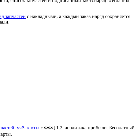
онта, список запчастей и подписанный заказ-наряд всегда под
ад запчастей
с накладными, а каждый заказ-наряд сохраняется
лали.
пчастей
,
учёт кассы
с ФФД 1.2, аналитика прибыли. Бесплатный
карты.