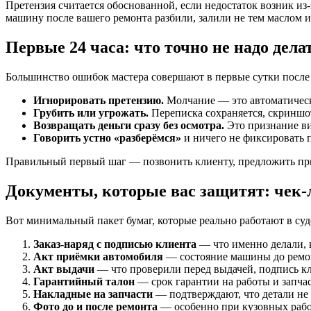
Претензия считается обоснованной, если недостаток возник из-
машину после вашего ремонта разбили, залили не тем маслом и
Первые 24 часа: что точно не надо дела
Большинство ошибок мастера совершают в первые сутки после п
Игнорировать претензию.
Молчание — это автоматическо
Грубить или угрожать.
Переписка сохраняется, скриншо
Возвращать деньги сразу без осмотра.
Это признание ви
Говорить устно «разберёмся»
и ничего не фиксировать 
Правильный первый шаг — позвонить клиенту, предложить прие
Документы, которые вас защитят: чек-
Вот минимальный пакет бумаг, которые реально работают в суде
Заказ-наряд с подписью клиента
— что именно делали, к
Акт приёмки автомобиля
— состояние машины до ремон
Акт выдачи
— что проверили перед выдачей, подпись кли
Гарантийный талон
— срок гарантии на работы и запчас
Накладные на запчасти
— подтверждают, что детали не 
Фото до и после ремонта
— особенно при кузовных рабо