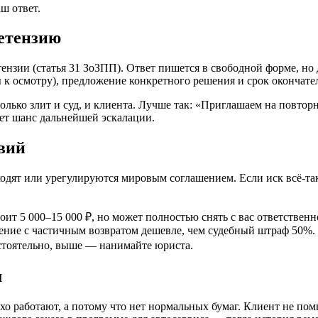
ш ответ.
ретензию
етензии (статья 31 ЗоЗПП). Ответ пишется в свободной форме, но
 к осмотру), предложение конкретного решения и срок окончател
лько злит и суд, и клиента. Лучше так: «Приглашаем на повтор
ет шанс дальнейшей эскалации.
твий
одят или урегулируются мировым соглашением. Если иск всё-так
т 5 000–15 000 ₽, но может полностью снять с вас ответственн
ение с частичным возвратом дешевле, чем судебный штраф 50%.
стоятельно, выше — нанимайте юриста.
м
о работают, а потому что нет нормальных бумаг. Клиент не помн