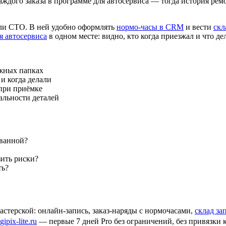
каждого заказа в программе для автосервиса — тогда история рем
или СТО. В ней удобно оформлять
нормо-часы в CRM
и вести
скл
я автосервиса
в одном месте: видно, кто когда приезжал и что де
ажных папках
и когда делали
 при приёмке
альности деталей
ованной?
зить риски?
ть?
стерской: онлайн-запись, заказ-наряды с нормочасами,
склад за
pix-lite.ru
— первые 7 дней Pro без ограничений, без привязки 