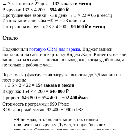
→ 3 × 2 поста × 22 дня =
132 заказа в месяц
Выручка: 132 × 4 200 =
554 400 ₽
Пропущенные звонки: ~3 в день → 3 × 22 = 66 в месяц
Из них записались бы ~35% = 23 клиента
Потерянная выручка: 23 × 4 200 =
96 600 ₽ в месяц
Стало
Подключили
готовую CRM для гаража
. Виджет записи
поставили на сайт и в карточку Яндекс.Карт. Клиенты начали
записываться сами — ночью, в выходные, когда удобно им, а
не только в рабочие часы.
Через месяц фактическая загрузка выросла до 3,5 машин на
пост в день:
→ 3,5 × 2 × 22 =
154 заказа в месяц
Выручка: 154 × 4 200 =
646 800 ₽
Прирост: 646 800 − 554 400 =
+92 400 ₽/мес
Стоимость программы: 990 ₽/мес
ROI за первый месяц: 92 400 ÷ 990 ≈
93×
«Я не ждал, что онлайн-запись так сильно
повлияет на выручку. Думал, это для больших
сервисов. Оказалось, самое полезное — что клиент