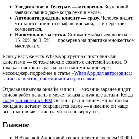
Уведомление в Телеграм — мгновенно.
Звук новой
заявки слышно даже когда руки в масле.
Автоподтверждение клиенту — сразу.
Человек видит,
что запись принята и зафиксирована, — и перестаёт
сомневаться.
Напоминание за сутки.
Снижает «забытые» визиты с
15–20% до 3–5% — проверено на практике множеством
мастерских.
Если у вас уже есть WhatsApp-группа с постоянными
клиентами — её тоже можно связать с системой записи. О
том, как настроить рассылки и напоминания через
мессенджер, подробнее в статье
«WhatsApp для автосервиса:
запись клиентов, напоминания и рассылки»
.
Отдельная выгода онлайн-записи — механик заранее видит
список работ на день и может заказать нужные детали. Когда
склад запчастей в CRM
связан с расписанием, «простой на
ожидание детали» сокращается вдвое — а именно он чаще
всего заставляет клиента уйти и не вернуться.
Главное
Небольшой 2-постовой сервис теряет в среднем 90 000–