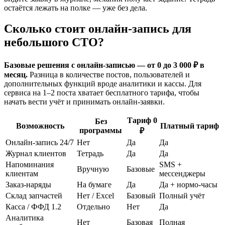
остаётся лежать на полке — уже без дела.
Сколько стоит онлайн-запись для
небольшого СТО?
Базовые решения с онлайн-записью — от 0 до 3 000 ₽ в
месяц.
Разница в количестве постов, пользователей и
дополнительных функций вроде аналитики и кассы. Для
сервиса на 1–2 поста хватает бесплатного тарифа, чтобы
начать вести учёт и принимать онлайн-заявки.
Тариф 0
Без
Возможность
Платный тариф
программы
₽
Онлайн-запись 24/7
Нет
Да
Да
Журнал клиентов
Тетрадь
Да
Да
Напоминания
SMS +
Вручную
Базовые
клиентам
мессенджеры
Заказ-наряды
На бумаге
Да
Да + нормо-часы
Склад запчастей
Нет / Excel
Базовый
Полный учёт
Касса / ФФД 1.2
Отдельно
Нет
Да
Аналитика
Нет
Базовая
Полная