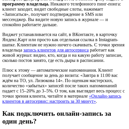
программу владельца.
Никакого телефонного пинг-понга:
клиент заходит, видит свободные слоты, нажимает
«Записаться», получает подтверждение в SMS или
мессенджер. Вы видите новую запись в журнале — и
спокойно работаете дальше.
Виджет устанавливается на сайт, в ВКонтакте, в карточку
Яндекс.Карт или просто как отдельная ссылка в Instagram-
шапке. Клиентам не нужно ничего скачивать. С точки зрения
владельца
запись клиентов для автосервиса
работает как
живой журнал: видно, кто, когда и на какую работу записан,
сколько постов занято, где есть дыры в расписании.
Плюс к этому — автоматические напоминания. Клиент
получает сообщение за день до визита: «Завтра в 11:00 вас
ждём на ТО, ул. Лизюкова 14». По оценкам мастерских,
количество «забытых» записей после таких напоминаний
падает с 15–20% до 3–5%. О том, как выглядит весь процесс с
точки зрения клиента, читайте в материале
«Онлайн-запись
клиентов в автосервис: настроить за 30 минут»
.
Как подключить онлайн-запись за
один день?