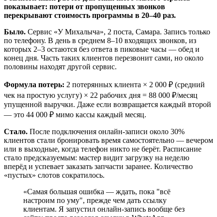
показывает: потери от пропущенных звонков
перекрывают стоимость программы в 20–40 раз.
Было.
Сервис «У Михалыча», 2 поста, Самара. Запись только
по телефону. В день в среднем 8–10 входящих звонков, из
которых 2–3 остаются без ответа в пиковые часы — обед и
конец дня. Часть таких клиентов перезвонит сами, но около
половины находят другой сервис.
Формула потерь:
2 потерянных клиента × 2 000 ₽ (средний
чек на простую услугу) × 22 рабочих дня = 88 000 ₽/месяц
упущенной выручки. Даже если возвращается каждый второй
— это 44 000 ₽ мимо кассы каждый месяц.
Стало.
После подключения онлайн-записи около 30%
клиентов стали бронировать время самостоятельно — вечером
или в выходные, когда телефон никто не берёт. Расписание
стало предсказуемым: мастер видит загрузку на неделю
вперёд и успевает заказать запчасти заранее. Количество
«пустых» слотов сократилось.
«Самая большая ошибка — ждать, пока "всё
настроим по уму", прежде чем дать ссылку
клиентам. Я запустил онлайн-запись вообще без