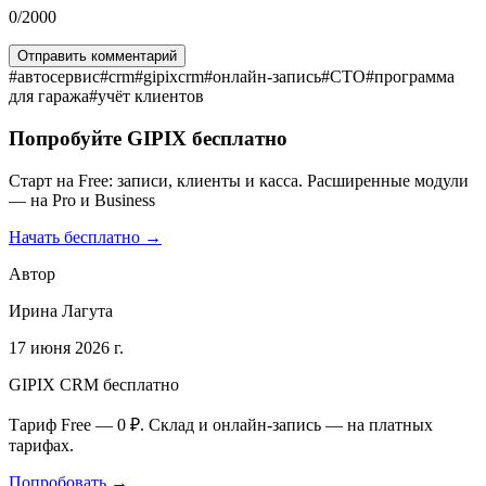
0
/2000
Отправить комментарий
#
автосервис
#
crm
#
gipixcrm
#
онлайн-запись
#
СТО
#
программа
для гаража
#
учёт клиентов
Попробуйте GIPIX бесплатно
Старт на Free: записи, клиенты и касса. Расширенные модули
— на Pro и Business
Начать бесплатно →
Автор
Ирина Лагута
17 июня 2026 г.
GIPIX CRM бесплатно
Тариф Free — 0 ₽. Склад и онлайн-запись — на платных
тарифах.
Попробовать →