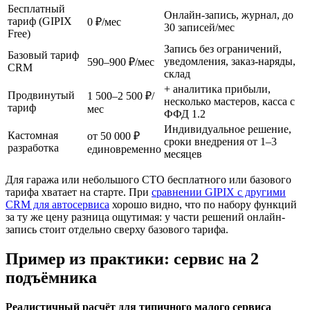
Бесплатный
Онлайн-запись, журнал, до
тариф (GIPIX
0 ₽/мес
30 записей/мес
Free)
Запись без ограничений,
Базовый тариф
уведомления, заказ-наряды,
590–900 ₽/мес
CRM
склад
+ аналитика прибыли,
Продвинутый
1 500–2 500 ₽/
несколько мастеров, касса с
тариф
мес
ФФД 1.2
Индивидуальное решение,
Кастомная
от 50 000 ₽
сроки внедрения от 1–3
разработка
единовременно
месяцев
Для гаража или небольшого СТО бесплатного или базового
тарифа хватает на старте. При
сравнении GIPIX с другими
CRM для автосервиса
хорошо видно, что по набору функций
за ту же цену разница ощутимая: у части решений онлайн-
запись стоит отдельно сверху базового тарифа.
Пример из практики: сервис на 2
подъёмника
Реалистичный расчёт для типичного малого сервиса