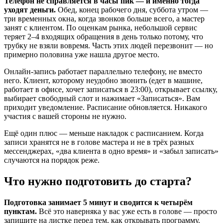
Телефон не справляется в часы пик — и именно тогда
уходят деньги.
Обед, конец рабочего дня, суббота утром —
три временных окна, когда звонков больше всего, а мастер
занят с клиентом. По оценкам рынка, небольшой сервис
теряет 2–4 входящих обращения в день только потому, что
трубку не взяли вовремя. Часть этих людей перезвонит — но
примерно половина уже нашла другое место.
Онлайн-запись работает параллельно телефону, не вместо
него. Клиент, которому неудобно звонить (едет в машине,
работает в офисе, хочет записаться в 23:00), открывает ссылку,
выбирает свободный слот и нажимает «Записаться». Вам
приходит уведомление. Расписание обновляется. Никакого
участия с вашей стороны не нужно.
Ещё один плюс — меньше накладок с расписанием. Когда
записи хранятся не в голове мастера и не в трёх разных
мессенджерах, «два клиента в одно время» и «забыл записать»
случаются на порядок реже.
Что нужно подготовить до старта?
Подготовка занимает 5 минут и сводится к четырём
пунктам.
Всё это наверняка у вас уже есть в голове — просто
запишите на листке перед тем, как открывать программу.