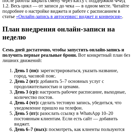
после работы закрыть смену через кассу с поддержкой ФФД
1.2. Весь цикл — от записи до чека — в одном месте. Читайте
подробнее о настройке виджета и работе с расписанием в
статье
«Онлайн-запись в автосервис: виджет и конверсия»
.
План внедрения онлайн-записи на
неделю
Семь дней достаточно, чтобы запустить онлайн-запись и
получить первые реальные брони.
Вот конкретный план без
лишних движений:
День 1 (пн):
зарегистрироваться, указать название,
город, часовой пояс.
День 2 (вт):
добавить 5–7 основных услуг с
продолжительностью и ценами.
День 3 (ср):
настроить рабочее расписание, выходные,
количество постов.
День 4 (чт):
сделать тестовую запись, убедиться, что
уведомление пришло на телефон.
День 5 (пт):
разослать ссылку в WhatsApp 10–20
постоянным клиентам. Если есть сайт — добавить
виджет.
День 6–7 (вых):
посмотреть, как клиенты пользуются