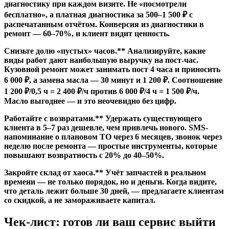
диагностику при каждом визите. Не «посмотрели
бесплатно», а платная диагностика за 500–1 500 ₽ с
распечатанным отчётом. Конверсия из диагностики в
ремонт — 60–70%, и клиент видит ценность.
Снизьте долю «пустых» часов.** Анализируйте, какие
виды работ дают наибольшую выручку на пост-час.
Кузовной ремонт может занимать пост 4 часа и приносить
6 000 ₽, а замена масла — 30 минут и 1 200 ₽. Соотношение
1 200 ₽/0,5 ч = 2 400 ₽/ч против 6 000 ₽/4 ч = 1 500 ₽/ч.
Масло выгоднее — и это неочевидно без цифр.
Работайте с возвратами.** Удержать существующего
клиента в 5–7 раз дешевле, чем привлечь нового. SMS-
напоминание о плановом ТО через 6 месяцев, звонок через
неделю после ремонта — простые инструменты, которые
повышают возвратность с 20% до 40–50%.
Закройте склад от хаоса.** Учёт запчастей в реальном
времени — не только порядок, но и деньги. Когда видите,
что деталь лежит больше 30 дней, — предлагаете клиентам
со скидкой, а не замораживаете капитал.
Чек-лист: готов ли ваш сервис выйти