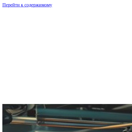
Перейти к содержимому
GI
PIX
Продукт
Калькуляторы
Тарифы
Ресурсы
RU
Войти
Начать
Начать бесплатно