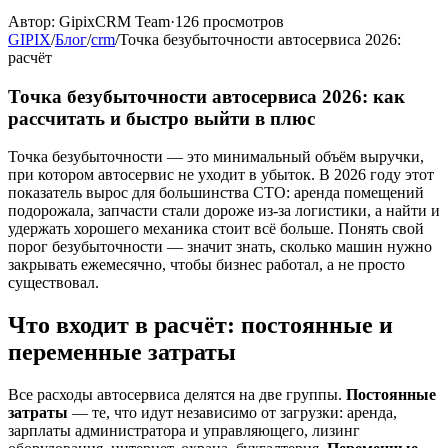
Автор:
GipixCRM Team
·
126
просмотров
GIPIX
/
Блог
/
crm
/
Точка безубыточности автосервиса 2026:
расчёт
Точка безубыточности автосервиса 2026: как
рассчитать и быстро выйти в плюс
Точка безубыточности — это минимальный объём выручки,
при котором автосервис не уходит в убыток. В 2026 году этот
показатель вырос для большинства СТО: аренда помещений
подорожала, запчасти стали дороже из-за логистики, а найти и
удержать хорошего механика стоит всё больше. Понять свой
порог безубыточности — значит знать, сколько машин нужно
закрывать ежемесячно, чтобы бизнес работал, а не просто
существовал.
Что входит в расчёт: постоянные и
переменные затраты
Все расходы автосервиса делятся на две группы.
Постоянные
затраты
— те, что идут независимо от загрузки: аренда,
зарплаты администратора и управляющего, лизинг