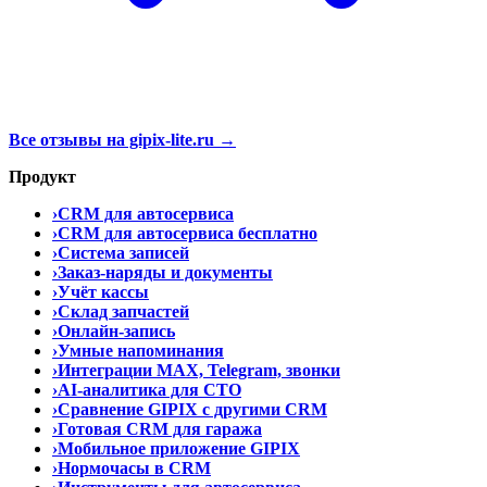
Все отзывы на gipix-lite.ru →
Продукт
›
CRM для автосервиса
›
CRM для автосервиса бесплатно
›
Система записей
›
Заказ-наряды и документы
›
Учёт кассы
›
Склад запчастей
›
Онлайн-запись
›
Умные напоминания
›
Интеграции MAX, Telegram, звонки
›
AI-аналитика для СТО
›
Сравнение GIPIX с другими CRM
›
Готовая CRM для гаража
›
Мобильное приложение GIPIX
›
Нормочасы в CRM