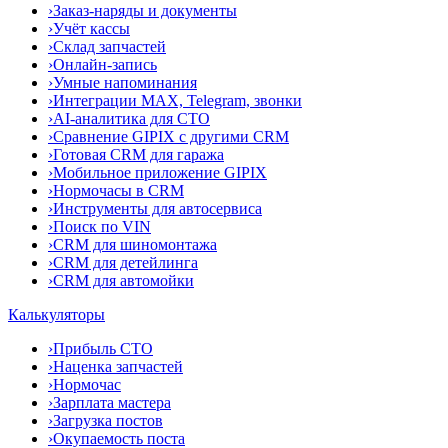
›
Заказ-наряды и документы
›
Учёт кассы
›
Склад запчастей
›
Онлайн-запись
›
Умные напоминания
›
Интеграции MAX, Telegram, звонки
›
AI-аналитика для СТО
›
Сравнение GIPIX с другими CRM
›
Готовая CRM для гаража
›
Мобильное приложение GIPIX
›
Нормочасы в CRM
›
Инструменты для автосервиса
›
Поиск по VIN
›
CRM для шиномонтажа
›
CRM для детейлинга
›
CRM для автомойки
Калькуляторы
›
Прибыль СТО
›
Наценка запчастей
›
Нормочас
›
Зарплата мастера
›
Загрузка постов
›
Окупаемость поста