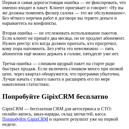
Первая и самая дорогостоящая ошибка — не фиксировать, что
именно входит в пакет. Клиент приезжает и говорит: «Ну вы
же должны поменять фильтр салона — это же обслуживание».
Без чёткого перечня работ в договоре вы теряете деньги и
нарываетесь на конфликты.
Вторая ошибка — не отслеживать использование пакетов.
Если клиент не пришёл два месяца, он не продлит абонемент.
Нужен реестр: кто когда должен приехать, кто просрочил,
кому пора напомнить. Без учёта это невозможно — пять
абонентов ещё можно держать в голове, пятьдесят уже нет.
Третья ошибка — слишком щедрый пакет на старте ради
быстрых продаж. Если включить слишком много при низкой
цене, через квартал обнаружится, что программа убыточна.
Лучше начать с узкого пакета и расширять его по мере
накопления статистики.
Попробуйте GipixCRM бесплатно
GipixCRM — бесплатная CRM для автосервиса и СТО:
онлайн-запись, заказ-наряды, склад запчастей, касса.
Попробуйте GipixCRM
и оцените результат уже на первой
неделе.