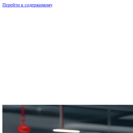
Перейти к содержимому
GI
PIX
Продукт
Калькуляторы
Тарифы
Ресурсы
RU
Войти
Начать
Начать бесплатно